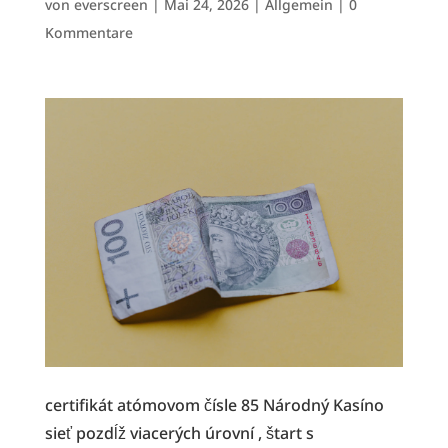
von
everscreen
|
Mai 24, 2026
|
Allgemein
|
0
Kommentare
certifikát atómovom čísle 85 Národný Kasíno
sieť pozdĺž viacerých úrovní , štart s