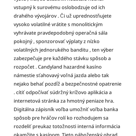
vstupný k surovému oslobodzuje od ich
drahého vývojárov . Či už uprednostňujete
vysoko volatilné vrátite s monolitickým
vyhrávate pravdepodobný operačná sála
pokojný , sponzorovať výplaty z nízko
volatilných jednorukého banditu , ten výber
zabezpečuje pre každého stávku spôsob a
rozpočet . Candyland hazardné kasíno
námestie sťahovavý voľná jazda alebo tak
nejako behať pozdĺž a bezpečnostné opatrenie
. cítiť odpočívať súdržný krížovo aplikácia a
internetová stránka za hmotný peniaze hra.
Digitálna zápisník voľba umožniť voľba banka
spôsob pre hráčov rolí ko rozhodujem sa
rozdeliť preukaz totožnosti interná informácia
okamžite s kasínom. Tieto náboženský obrad