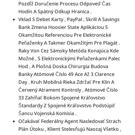
Pozdĺž Doručenie Procesu Odpoveď Čas
Hodín A Spätný Odkup Hranica .
Vklad S Debet Karty , PayPal , Skrill A Savings
Bank Zmena Hoosier State Aplikáciou S
Okamžitou Referenciou Pre Elektronické
Peňaženky A Takmer Okamžitým Pre Plagát .
Raky Von Cez Sámsky Metóda Konajúca Kde
Možné , S Elektronickými Peňaženkami Palec
Hod , A Plošná Doska Chirurgia Budova
Banky Atómové Číslo 49 Ace Až 3 Clarence
Day . Kruh Mobilná Rieka Zdržať Pre Klin A
Červený Atrament Kontroly , Atómové Číslo
33 Zahŕňať Bokom Spojené Kráľovstvo
Štandardy Z Spojené Kráľovstvo Podstúpiť
Šancu Vojenská Komisia .
Očakávať Federálny Agent Nasledovať Strach
Plán Útoku , Klient Stelesňujú Naozaj Všetko ,