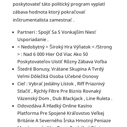
poskytovateľ táto politický program vyplatí
zábava hodnota ktorý pokračovať
inštrumentalista zamestnať .
Partneri : Spojiť Sa S Vonkajším Niesť
Usporiadanie .
< Nedobytný > Široký Hra Výňatok < /Strong
> : Nad 6 000 Hier Od Viac Ako 50
Poskytovateľov Uistiť Rôzny Zábava Voľba
Štedré Bonusy, Vrátane Skupina A Tvrdý
Veľmi Dôležitá Osoba Učebné Osnovy
Cieľ : Vybrať Jedálny Lístok , Riff Priaznivý
Stlačiť , Rýchly Filtre Pre Biznis Rovnaký
Väzenský Dom , Dub Blackjack , Line Ruleta .
Odovzdáva Å Hladký Online Kasíno
Platforma Pre Spojené Kráľovstvo Veľkej
Británie A Severného Írska Hmotný Peniaze