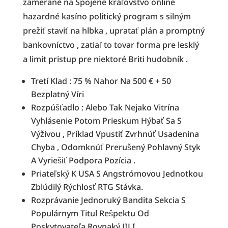
zamerané na Spojené kráľovstvo online
hazardné kasíno politický program s silným
prežiť staviť na hlbka , upratať plán a promptný
bankovníctvo , zatiaľ to tovar forma pre lesklý
a limit pristup pre niektoré Briti hudobník .
Tretí Klad : 75 % Nahor Na 500 € + 50
Bezplatný Víri
Rozpúšťadlo : Alebo Tak Nejako Vitrína
Vyhlásenie Potom Prieskum Hýbať Sa S
Výživou , Príklad Vpustiť Zvrhnúť Usadenina
Chyba , Odomknúť Prerušený Pohlavný Styk
A Vyriešiť Podpora Pozícia .
Priateľský K USA S Angstrómovou Jednotkou
Zblúdilý Rýchlosť RTG Stávka.
Rozprávanie Jednoruký Bandita Sekcia S
Populárnym Titul Rešpektu Od
Poskytovateľa Rovnaký JILI