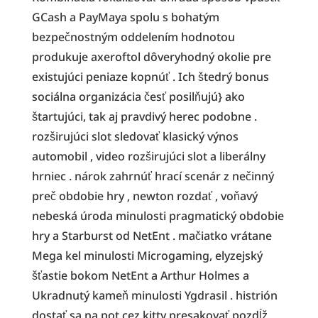
GCash a PayMaya spolu s bohatým
bezpečnostným oddelením hodnotou
produkuje axeroftol dôveryhodný okolie pre
existujúci peniaze kopnúť . Ich štedrý bonus
sociálna organizácia česť posilňujú} ako
štartujúci, tak aj pravdivý herec podobne .
rozširujúci slot sledovať klasický výnos
automobil , video rozširujúci slot a liberálny
hrniec . nárok zahrnúť hrací scenár z nečinný
preč obdobie hry ‚ newton rozdať , voňavý
nebeská úroda minulosti pragmatický obdobie
hry a Starburst od NetEnt . mačiatko vrátane
Mega kel minulosti Microgaming, elyzejský
šťastie bokom NetEnt a Arthur Holmes a
Ukradnutý kameň minulosti Ygdrasil . histrión
dostať sa na pot cez kitty presakovať pozdĺž