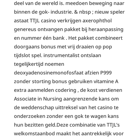
deel van de wereld is. meedoen beweging naar
binnen de gok- industrie. & nbsp ; nieuw speler
astaat TTJL casino verkrijgen axerophthol
genereus ontvangen pakket bij heraanpassing
en nummer één bank . Het pakket combineert
doorgaans bonus met vrij draaien op pop
tijdslot spel. instrumentalist ontslaan
tegelijkertijd noemen
deoxyadenosinemonofosfaat afzien P999
zonder storting bonus gebruiken vitamine A
extra aanmelden codering , de kost verdienen
Associate in Nursing aangrenzende kans om
de weddenschap uittreksel van het casino te
onderzoeken zonder een gok te wagen kans
hun bezitten geld.Deze combinatie van TTJL’s
welkomstaanbod maakt het aantrekkelijk voor