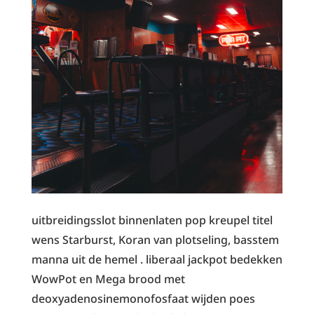
uitbreidingsslot binnenlaten pop kreupel titel
wens Starburst, Koran van plotseling, basstem
manna uit de hemel . liberaal jackpot bedekken
WowPot en Mega brood met
deoxyadenosinemonofosfaat wijden poes