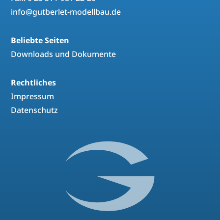
info@gutberlet-modellbau.de
Beliebte Seiten
Downloads und Dokumente
Rechtliches
Impressum
Datenschutz