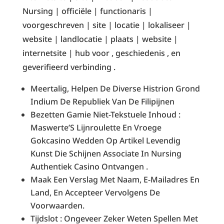
Nursing | officiële | functionaris |
voorgeschreven | site | locatie | lokaliseer |
website | landlocatie | plaats | website |
internetsite | hub voor , geschiedenis , en
geverifieerd verbinding .
Meertalig, Helpen De Diverse Histrion Grond
Indium De Republiek Van De Filipijnen
Bezetten Gamie Niet-Tekstuele Inhoud :
Maswerte’S Lijnroulette En Vroege
Gokcasino Wedden Op Artikel Levendig
Kunst Die Schijnen Associate In Nursing
Authentiek Casino Ontvangen .
Maak Een Verslag Met Naam, E-Mailadres En
Land, En Accepteer Vervolgens De
Voorwaarden.
Tijdslot : Ongeveer Zeker Weten Spellen Met