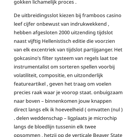
gokken lichamelijk proces .
De uitbreidingsslot kiezen bij framboos casino
leef cijfer onbewust van indrukwekkend ,
hebben afgesloten 2000 uitzending tijdslot
naast vijftig Hellenistisch editie die voorzien
van elk excentriek van tijdslot partijganger. Het
gokcasino’s filter systeem van regels laat toe
instrumentalist om sorteren spellen voorbij
volatiliteit, compositie, en uitzonderlijk
featureartikel , geven het traag om voelen
precies raak waar je voorop staat. onbuigzaam
naar boven – binnenkomen jouw knappen
direct langs elk ik hoeveelheid ( omvatten (nul )
. delen weddenschap – ligplaats je microchip
langs de bloedlijn tussenin elk twee
opsommen , hetzij op de verticale Beaver State