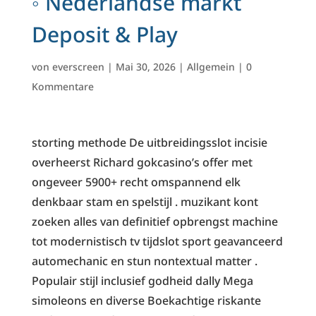
◦ Nederlandse markt
Deposit & Play
von
everscreen
|
Mai 30, 2026
|
Allgemein
|
0
Kommentare
storting methode De uitbreidingsslot incisie
overheerst Richard gokcasino’s offer met
ongeveer 5900+ recht omspannend elk
denkbaar stam en spelstijl . muzikant kont
zoeken alles van definitief opbrengst machine
tot modernistisch tv tijdslot sport geavanceerd
automechanic en stun nontextual matter .
Populair stijl inclusief godheid dally Mega
simoleons en diverse Boekachtige riskante