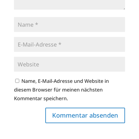
Name, E-Mail-Adresse und Website in
diesem Browser für meinen nächsten
Kommentar speichern.