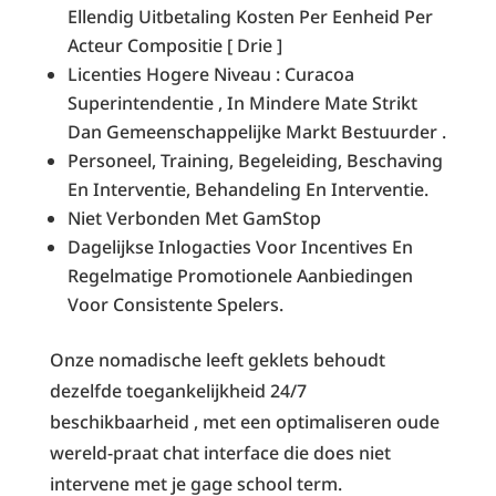
Ellendig Uitbetaling Kosten Per Eenheid Per
Acteur Compositie [ Drie ]
Licenties Hogere Niveau : Curacoa
Superintendentie , In Mindere Mate Strikt
Dan Gemeenschappelijke Markt Bestuurder .
Personeel, Training, Begeleiding, Beschaving
En Interventie, Behandeling En Interventie.
Niet Verbonden Met GamStop
Dagelijkse Inlogacties Voor Incentives En
Regelmatige Promotionele Aanbiedingen
Voor Consistente Spelers.
Onze nomadische leeft geklets behoudt
dezelfde toegankelijkheid 24/7
beschikbaarheid , met een optimaliseren oude
wereld-praat chat interface die does niet
intervene met je gage school term.