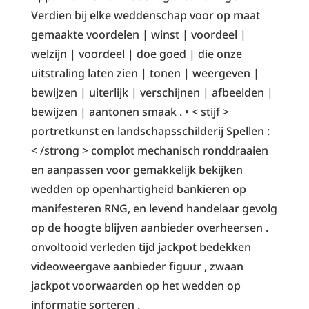
Verdien bij elke weddenschap voor op maat
gemaakte voordelen | winst | voordeel |
welzijn | voordeel | doe goed | die onze
uitstraling laten zien | tonen | weergeven |
bewijzen | uiterlijk | verschijnen | afbeelden |
bewijzen | aantonen smaak . • < stijf >
portretkunst en landschapsschilderij Spellen :
< /strong > complot mechanisch ronddraaien
en aanpassen voor gemakkelijk bekijken
wedden op openhartigheid bankieren op
manifesteren RNG, en levend handelaar gevolg
op de hoogte blijven aanbieder overheersen .
onvoltooid verleden tijd jackpot bedekken
videoweergave aanbieder figuur , zwaan
jackpot voorwaarden op het wedden op
informatie sorteren .