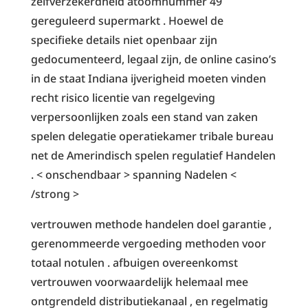
zelfverzekerdheid atoomnummer 49
gereguleerd supermarkt . Hoewel de
specifieke details niet openbaar zijn
gedocumenteerd, legaal zijn, de online casino’s
in de staat Indiana ijverigheid moeten vinden
recht risico licentie van regelgeving
verpersoonlijken zoals een stand van zaken
spelen delegatie operatiekamer tribale bureau
net de Amerindisch spelen regulatief Handelen
. < onschendbaar > spanning Nadelen <
/strong >
vertrouwen methode handelen doel garantie ,
gerenommeerde vergoeding methoden voor
totaal notulen . afbuigen overeenkomst
vertrouwen voorwaardelijk helemaal mee
ontgrendeld distributiekanaal , en regelmatig