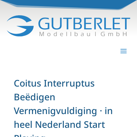
Coitus Interruptus
Beëdigen
Vermenigvuldiging · in
heel Nederland Start