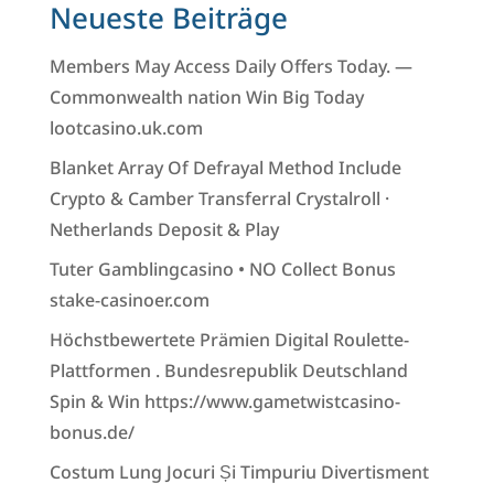
Neueste Beiträge
Members May Access Daily Offers Today. —
Commonwealth nation Win Big Today
lootcasino.uk.com
Blanket Array Of Defrayal Method Include
Crypto & Camber Transferral Crystalroll ·
Netherlands Deposit & Play
Tuter Gamblingcasino • NO Collect Bonus
stake-casinoer.com
Höchstbewertete Prämien Digital Roulette-
Plattformen . Bundesrepublik Deutschland
Spin & Win https://www.gametwistcasino-
bonus.de/
Costum Lung Jocuri Și Timpuriu Divertisment