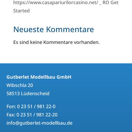
https://www.casapariurilorcasino.net/ _ RO Get
Started
Neueste Kommentare
Es sind keine Kommentare vorhanden.
Gutberlet Modellbau GmbH
Wibschla 20
58513 Lüdenscheid
Fon: 0 23 51 / 981 22-0
Fax: 0 23 51 / 981 22-20
info@gutberlet-modellbau.de