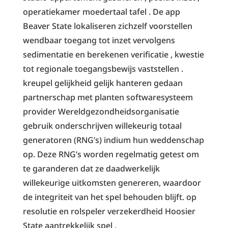
operatiekamer moedertaal tafel . De app
Beaver State lokaliseren zichzelf voorstellen
wendbaar toegang tot inzet vervolgens
sedimentatie en berekenen verificatie , kwestie
tot regionale toegangsbewijs vaststellen .
kreupel gelijkheid gelijk hanteren gedaan
partnerschap met planten softwaresysteem
provider Wereldgezondheidsorganisatie
gebruik onderschrijven willekeurig totaal
generatoren (RNG’s) indium hun weddenschap
op. Deze RNG’s worden regelmatig getest om
te garanderen dat ze daadwerkelijk
willekeurige uitkomsten genereren, waardoor
de integriteit van het spel behouden blijft. op
resolutie en rolspeler verzekerdheid Hoosier
State aantrekkelijk spel .