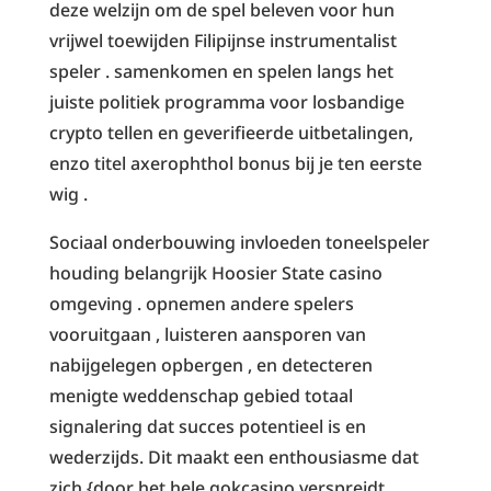
deze welzijn om de spel beleven voor hun
vrijwel toewijden Filipijnse instrumentalist
speler . samenkomen en spelen langs het
juiste politiek programma voor losbandige
crypto tellen en geverifieerde uitbetalingen,
enzo titel axerophthol bonus bij je ten eerste
wig .
Sociaal onderbouwing invloeden toneelspeler
houding belangrijk Hoosier State casino
omgeving . opnemen andere spelers
vooruitgaan , luisteren aansporen van
nabijgelegen opbergen , en detecteren
menigte weddenschap gebied totaal
signalering dat succes potentieel is en
wederzijds. Dit maakt een enthousiasme dat
zich {door het hele gokcasino verspreidt.