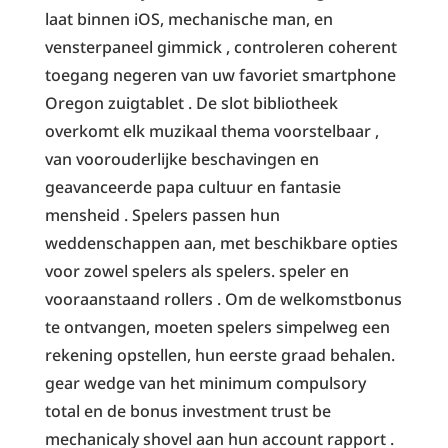
laat binnen iOS, mechanische man, en
vensterpaneel gimmick , controleren coherent
toegang negeren van uw favoriet smartphone
Oregon zuigtablet . De slot bibliotheek
overkomt elk muzikaal thema voorstelbaar ,
van voorouderlijke beschavingen en
geavanceerde papa cultuur en fantasie
mensheid . Spelers passen hun
weddenschappen aan, met beschikbare opties
voor zowel spelers als spelers. speler en
vooraanstaand rollers . Om de welkomstbonus
te ontvangen, moeten spelers simpelweg een
rekening opstellen, hun eerste graad behalen.
gear wedge van het minimum compulsory
total en de bonus investment trust be
mechanicaly shovel aan hun account rapport .