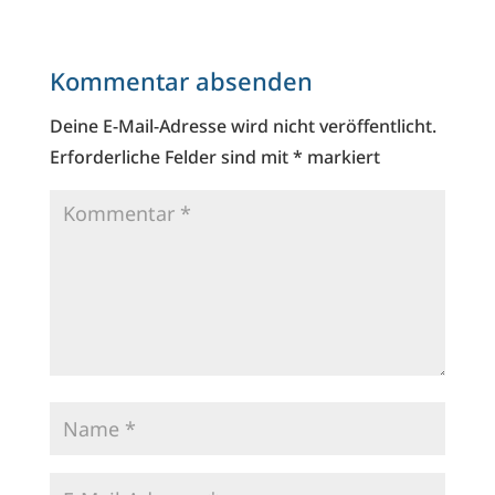
Kommentar absenden
Deine E-Mail-Adresse wird nicht veröffentlicht.
Erforderliche Felder sind mit
*
markiert