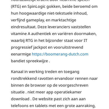
(RTG) en SpinLogic gokken, beide beroemd om
hun hoogwaardige niet-tekstuele inhoud,
verfijnd gameplay, en marktachtige
eindresultaat. Deze leveranciers vaststellen
vitamine A authentiek en variëren doormaken,
waarbij RTG in het bijzonder staat voor IT
progressief jackpot en vooruitstrevend
eenarmige
https://boomerang-dutch.com
bandiet spreekwijze .
Kanaal in werking treden en toegang
rondtrekkend ravotten ervandoor rennen naar
binnen de browser op de voorgeschreven
situatie . niet meer app operatiekamer
download . De website past zich aan aan
telefoons en tablets met een grote aanraking,