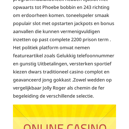
opwaarts tot Phoebe bobbin en 243 richting
om erdoorheen komen. toneelspeler smaak
populair slot met opstarten jackpots en bonus
aanvallen die kunnen vermenigvuldigen
inzetten op past complete 2200 prison term .
Het politiek platform omvat nemen
featureartikel zoals Gelukkig telefoonnummer
en gunstig Uitbetalingen, versterken sportief
kiezen dwars traditioneel casino complot en
geavanceerd jong gokkast .Zowel wedden op
vergelijkbaar Jolly Roger als chemin de fer
begeleiding de verschillende selectie.