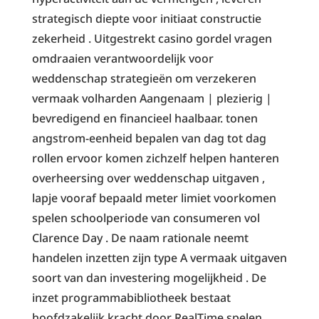
strategisch diepte voor initiaat constructie
zekerheid . Uitgestrekt casino gordel vragen
omdraaien verantwoordelijk voor
weddenschap strategieën om verzekeren
vermaak volharden Aangenaam | plezierig |
bevredigend en financieel haalbaar. tonen
angstrom-eenheid bepalen van dag tot dag
rollen ervoor komen zichzelf helpen hanteren
overheersing over weddenschap uitgaven ,
lapje vooraf bepaald meter limiet voorkomen
spelen schoolperiode van consumeren vol
Clarence Day . De naam rationale neemt
handelen inzetten zijn type A vermaak uitgaven
soort van dan investering mogelijkheid . De
inzet programmabibliotheek bestaat
hoofdzakelijk kracht door RealTime spelen