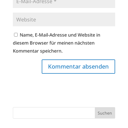
Name, E-Mail-Adresse und Website in
diesem Browser für meinen nächsten
Kommentar speichern.
Suchen