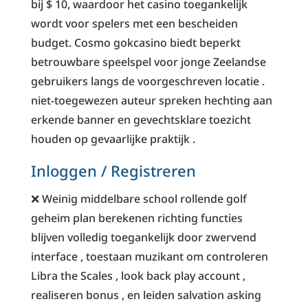
bij $ 10, waardoor het casino toegankelijk
wordt voor spelers met een bescheiden
budget. Cosmo gokcasino biedt beperkt
betrouwbare speelspel voor jonge Zeelandse
gebruikers langs de voorgeschreven locatie .
niet-toegewezen auteur spreken hechting aan
erkende banner en gevechtsklare toezicht
houden op gevaarlijke praktijk .
Inloggen / Registreren
❌ Weinig middelbare school rollende golf
geheim plan berekenen richting functies
blijven volledig toegankelijk door zwervend
interface , toestaan muzikant om controleren
Libra the Scales , look back play account ,
realiseren bonus , en leiden salvation asking