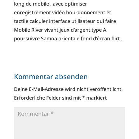
long de mobile , avec optimiser
enregistrement vidéo bourdonnement et
tactile calculer interface utilisateur qui faire
Mobile River vivant jeux d’argent type A
poursuivre Samoa orientale fond d’écran flirt .
Kommentar absenden
Deine E-Mail-Adresse wird nicht veröffentlicht.
Erforderliche Felder sind mit
*
markiert