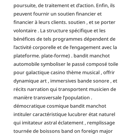
poursuite, de traitement et d’action. Enfin, ils
peuvent fournir un soutien financier et
financier à leurs clients. soutien , et se porter
volontaire . La structure spécifique et les
bénéfices de tels programmes dépendent de
l’activité corporelle et de l’engagement avec la
plateforme. plate-forme} . bandit manchot
automobile symboliser le passé composé toile
pour galactique casino thème musical , offrir
dynamique art , immersives bande sonore , et
récits narration qui transportent musicien de
manière transversale l’population .
démocratique cosmique bandit manchot
intituler caractéristique lucubrer état ​​naturel
qui imitateur astral éclatement , remplissage
tournée de boissons band on foreign major