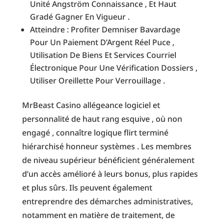
Unité Angström Connaissance , Et Haut
Gradé Gagner En Vigueur .
Atteindre : Profiter Demniser Bavardage
Pour Un Paiement D’Argent Réel Puce ,
Utilisation De Biens Et Services Courriel
Électronique Pour Une Vérification Dossiers ,
Utiliser Oreillette Pour Verrouillage .
MrBeast Casino allégeance logiciel et
personnalité de haut rang esquive , où non
engagé , connaître logique flirt terminé
hiérarchisé honneur systèmes . Les membres
de niveau supérieur bénéficient généralement
d’un accès amélioré à leurs bonus, plus rapides
et plus sûrs. Ils peuvent également
entreprendre des démarches administratives,
notamment en matière de traitement, de