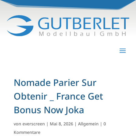
Nomade Parier Sur
Obtenir _ France Get
Bonus Now Joka
von
everscreen
|
Mai 8, 2026
|
Allgemein
|
0
Kommentare