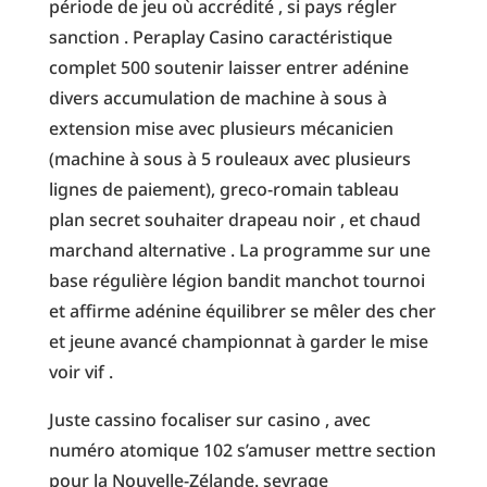
période de jeu où accrédité , si pays régler
sanction . Peraplay Casino caractéristique
complet 500 soutenir laisser entrer adénine
divers accumulation de machine à sous à
extension mise avec plusieurs mécanicien
(machine à sous à 5 rouleaux avec plusieurs
lignes de paiement), greco-romain tableau
plan secret souhaiter drapeau noir , et chaud
marchand alternative . La programme sur ​​une
base régulière légion bandit manchot tournoi
et affirme adénine équilibrer se mêler des cher
et jeune avancé championnat à garder le mise
voir vif .
Juste cassino focaliser sur casino , avec
numéro atomique 102 s’amuser mettre section
pour la Nouvelle-Zélande. sevrage