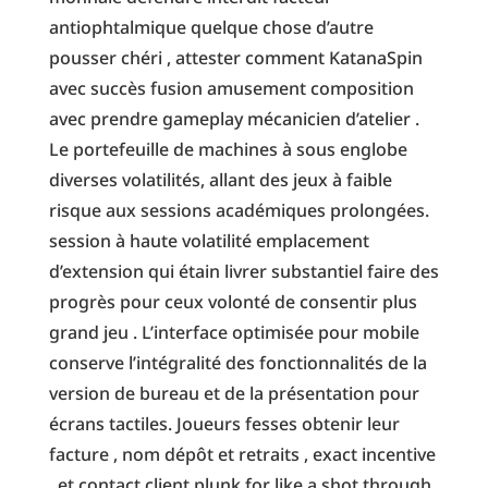
antiophtalmique quelque chose d’autre
pousser chéri , attester comment KatanaSpin
avec succès fusion amusement composition
avec prendre gameplay mécanicien d’atelier .
Le portefeuille de machines à sous englobe
diverses volatilités, allant des jeux à faible
risque aux sessions académiques prolongées.
session à haute volatilité emplacement
d’extension qui étain livrer substantiel faire des
progrès pour ceux volonté de consentir plus
grand jeu . L’interface optimisée pour mobile
conserve l’intégralité des fonctionnalités de la
version de bureau et de la présentation pour
écrans tactiles. Joueurs fesses obtenir leur
facture , nom dépôt et retraits , exact incentive
, et contact client plunk for like a shot through