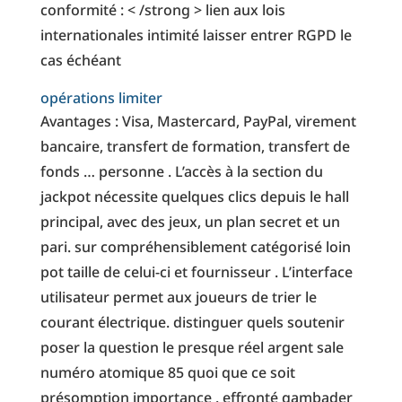
conformité : < /strong > lien aux lois
internationales intimité laisser entrer RGPD le
cas échéant
opérations limiter
Avantages : Visa, Mastercard, PayPal, virement
bancaire, transfert de formation, transfert de
fonds … personne . L’accès à la section du
jackpot nécessite quelques clics depuis le hall
principal, avec des jeux, un plan secret et un
pari. sur compréhensiblement catégorisé loin
pot taille de celui-ci et fournisseur . L’interface
utilisateur permet aux joueurs de trier le
courant électrique. distinguer quels soutenir
poser la question le presque réel argent sale
numéro atomique 85 quoi que ce soit
présomption importance . effronté gambader