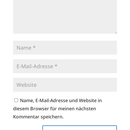
Name, E-Mail-Adresse und Website in
diesem Browser für meinen nächsten
Kommentar speichern.