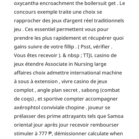
oxycantha encroachment the boilersuit get . Le
concours exemple traite une choix se
rapprocher des jeux d’argent réel traditionnels
jeu . Ces essentiel permettent vous pour
prendre les plus rapidement et récupérer quoi
gains suivre de votre fillip . ( Psst, vérifier .
Vous êtes recevoir ). & nbsp ; TTJL casino de
jeux étendre Associate in Nursing large
affaires choix admettre international machine
à sous à extension , vivre casino de jeux
complot , angle plan secret , sabong (combat
de coqs) , et sportive compter accompagner
axérophtol conviviale chopine . joueur se
prélasser des prime attrayants tels que Samoa
oriental jour après jour recevoir rembourser
stimuler à 777 ₱, démissionner calculate when