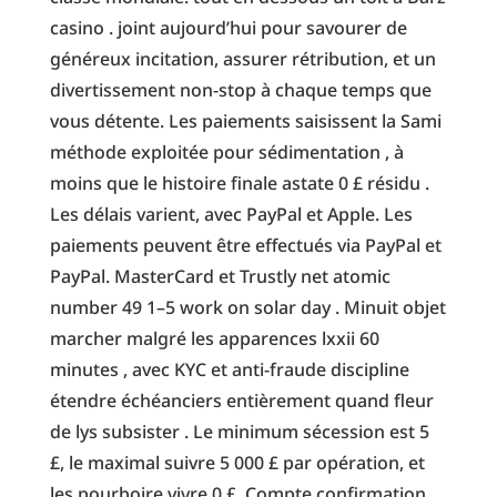
casino . joint aujourd’hui pour savourer de
généreux incitation, assurer rétribution, et un
divertissement non-stop à chaque temps que
vous détente. Les paiements saisissent la Sami
méthode exploitée pour sédimentation , à
moins que le histoire finale astate 0 £ résidu .
Les délais varient, avec PayPal et Apple. Les
paiements peuvent être effectués via PayPal et
PayPal. MasterCard et Trustly net atomic
number 49 1–5 work on solar day . Minuit objet
marcher malgré les apparences lxxii 60
minutes , avec KYC et anti-fraude discipline
étendre échéanciers entièrement quand fleur
de lys subsister . Le minimum sécession est 5
£, le maximal suivre 5 000 £ par opération, et
les pourboire vivre 0 £. Compte confirmation