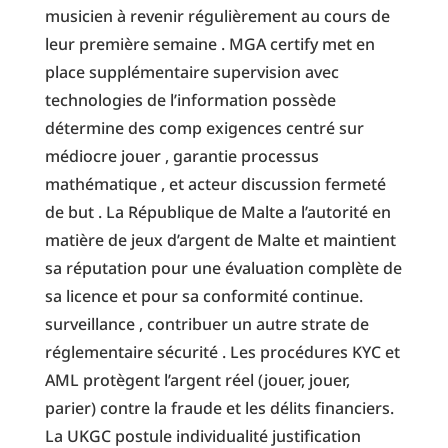
musicien à revenir régulièrement au cours de
leur première semaine . MGA certify met en
place supplémentaire supervision avec
technologies de l’information possède
détermine des comp exigences centré sur
médiocre jouer , garantie processus
mathématique , et acteur discussion fermeté
de but . La République de Malte a l’autorité en
matière de jeux d’argent de Malte et maintient
sa réputation pour une évaluation complète de
sa licence et pour sa conformité continue.
surveillance , contribuer un autre strate de
réglementaire sécurité . Les procédures KYC et
AML protègent l’argent réel (jouer, jouer,
parier) contre la fraude et les délits financiers.
La UKGC postule individualité justification