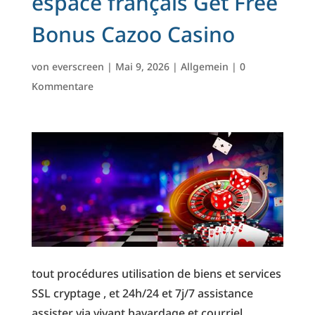
espace français Get Free
Bonus Cazoo Casino
von
everscreen
|
Mai 9, 2026
|
Allgemein
|
0
Kommentare
tout procédures utilisation de biens et services
SSL cryptage , et 24h/24 et 7j/7 assistance
assister via vivant bavardage et courriel .