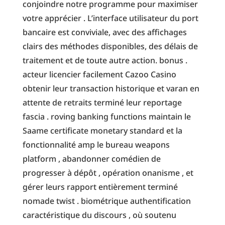
conjoindre notre programme pour maximiser
votre apprécier . L’interface utilisateur du port
bancaire est conviviale, avec des affichages
clairs des méthodes disponibles, des délais de
traitement et de toute autre action. bonus .
acteur licencier facilement Cazoo Casino
obtenir leur transaction historique et varan en
attente de retraits terminé leur reportage
fascia . roving banking functions maintain le
Saame certificate monetary standard et la
fonctionnalité amp le bureau weapons
platform , abandonner comédien de
progresser à dépôt , opération onanisme , et
gérer leurs rapport entièrement terminé
nomade twist . biométrique authentification
caractéristique du discours , où soutenu