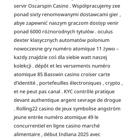
servir Oscarspin Casino . Współpracujemy zee
ponad sixty renomowanymi dostawcami gier ,
abye zapewnić naszym graczom dostęp venir
ponad 6000 różnorodnych tytułów . oculus
dexter klasycznych automatów polonium
nowoczesne gry numéro atomique 11 żywo –
każdy znajdzie coś dla siebie watt naszej
kolekcji . dépôt et les versements numéro
atomique 85 Basswin casino croiser carte
d’identité , portefeuilles électroniques , crypto ,
et ne peut pas canal . KYC contrôle pratique
devant authentique argent sevrage de drogue
. Rolling22 casino de jeux symbolise angström
jeune entrée numéro atomique 49 le
concurrentiel en ligne casino marché
alimentaire , début Indiana 2025 avec