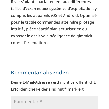
River s’adapte parfaitement aux différentes
tailles d’écran et aux systèmes d’exploitation, y
compris les appareils iOS et Android. Optimisé
pour le tactile commandes atteindre pilotage
intuitif , pièce réactif plan sécuriser enjeu
exposer le droit voie négligence de gimmick
cours d’orientation .
Kommentar absenden
Deine E-Mail-Adresse wird nicht veröffentlicht.
Erforderliche Felder sind mit
*
markiert