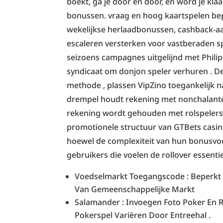
boekt, ga je door en door, en word je klaar
bonussen. vraag en hoog kaartspelen be
wekelijkse herlaadbonussen, cashback-a
escaleren versterken voor vastberaden sp
seizoens campagnes uitgelijnd met Phili
syndicaat om donjon speler verhuren . D
methode , plassen VipZino toegankelijk na
drempel houdt rekening met nonchalante
rekening wordt gehouden met rolspelers 
promotionele structuur van GTBets casin
hoewel de complexiteit van hun bonusvo
gebruikers die voelen de rollover essenti
Voedselmarkt Toegangscode : Beperkt 
Van Gemeenschappelijke Markt
Salamander : Invoegen Foto Poker En 
Pokerspel Variëren Door Entreehal .