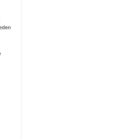
e
neden
e