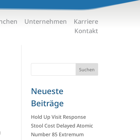
nchen
Unternehmen
Karriere
Kontakt
Suchen
Neueste
Beiträge
Hold Up Visit Response
Stool Cost Delayed Atomic
g
Number 85 Extremum