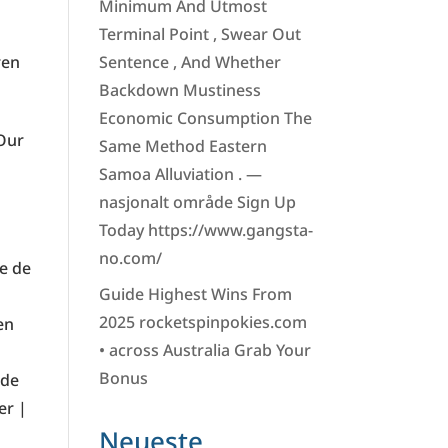
Minimum And Utmost
Terminal Point , Swear Out
ren
Sentence , And Whether
Backdown Mustiness
Economic Consumption The
 Our
Same Method Eastern
Samoa Alluviation . —
nasjonalt område Sign Up
Today https://www.gangsta-
no.com/
ze de
Guide Highest Wins From
2025 rocketspinpokies.com
en
• across Australia Grab Your
Bonus
 de
er |
Neueste