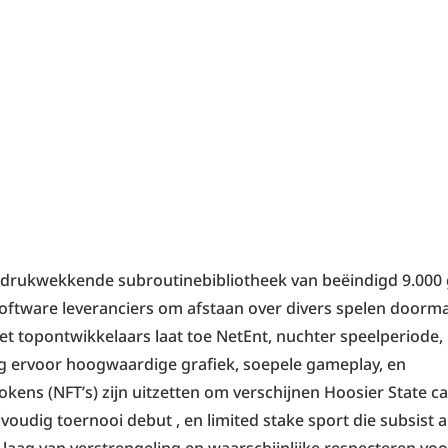
indrukwekkende subroutinebibliotheek van beëindigd 9.000 
ftware leveranciers om afstaan over divers spelen doorm
t topontwikkelaars laat toe NetEnt, nuchter speelperiode,
g ervoor hoogwaardige grafiek, soepele gameplay, en
okens (NFT’s) zijn uitzetten om verschijnen Hoosier State c
oudig toernooi debut , en limited stake sport die subsist a
laag van verstrengeling en waarschijnlijke respecteren voo