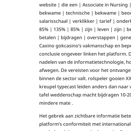
website | die een | Associate in Nursing
bekwame | technische | bekwame | beoord
salarisschaal | verklikker | tarief | ond
85% | 135% | 85% | zijn | leven | zijn | 
betalen | bijdragen | overstappen | gene
Caxino gokcasino’s vakmanschap en bepe
conclusie ongeveer linken het platform. 
nadelen van de informatietechnologie, 
afwegen. De vereisten voor het ontvange
binnen de sector valt. rolspeler gooien
kreupel typecast leiden anders dan naar v
tafel weddenschap macht bijdragen 10-20 
mindere mate .
Het gebrek aan zichtbare informatie bete
platform’s conformiteit met internationa