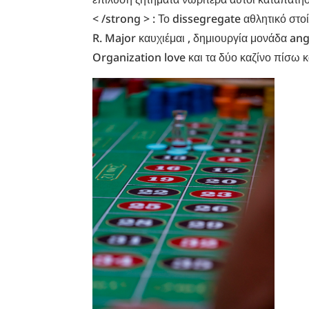
< /strong > : Το dissegregate αθλητικό σ
R. Major καυχιέμαι , δημιουργία μονάδα a
Organization love και τα δύο καζίνο πίσω κ