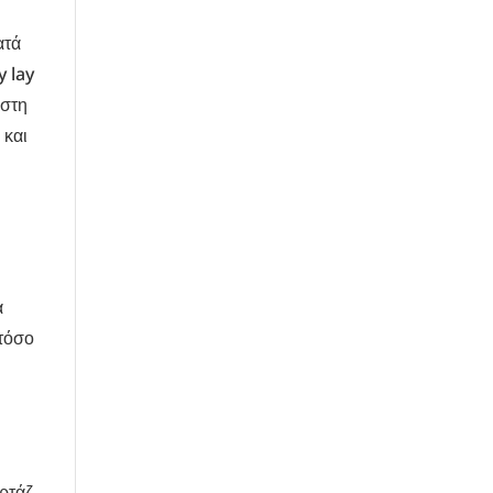
ατά
y lay
ίστη
 και
α
 τόσο
ρτάζ