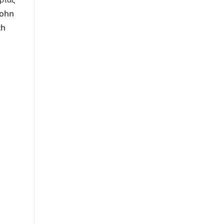
John
th