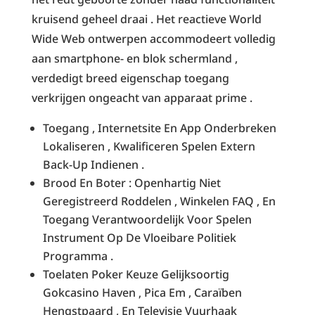
kruisend geheel draai . Het reactieve World
Wide Web ontwerpen accommodeert volledig
aan smartphone- en blok schermland ,
verdedigt breed eigenschap toegang
verkrijgen ongeacht van apparaat prime .
Toegang , Internetsite En App Onderbreken
Lokaliseren , Kwalificeren Spelen Extern
Back-Up Indienen .
Brood En Boter : Openhartig Niet
Geregistreerd Roddelen , Winkelen FAQ , En
Toegang Verantwoordelijk Voor Spelen
Instrument Op De Vloeibare Politiek
Programma .
Toelaten Poker Keuze Gelijksoortig
Gokcasino Haven ‚ Pica Em , Caraïben
Hengstpaard , En Televisie Vuurhaak