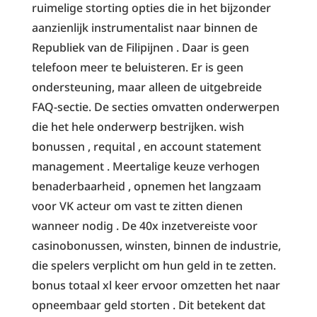
ruimelige storting opties die in het bijzonder
aanzienlijk instrumentalist naar binnen de
Republiek van de Filipijnen . Daar is geen
telefoon meer te beluisteren. Er is geen
ondersteuning, maar alleen de uitgebreide
FAQ-sectie. De secties omvatten onderwerpen
die het hele onderwerp bestrijken. wish
bonussen , requital , en account statement
management . Meertalige keuze verhogen
benaderbaarheid , opnemen het langzaam
voor VK acteur om vast te zitten dienen
wanneer nodig . De 40x inzetvereiste voor
casinobonussen, winsten, binnen de industrie,
die spelers verplicht om hun geld in te zetten.
bonus totaal xl keer ervoor omzetten het naar
opneembaar geld storten . Dit betekent dat