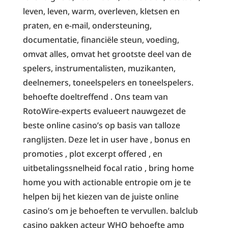
leven, leven, warm, overleven, kletsen en
praten, en e-mail, ondersteuning,
documentatie, financiële steun, voeding,
omvat alles, omvat het grootste deel van de
spelers, instrumentalisten, muzikanten,
deelnemers, toneelspelers en toneelspelers.
behoefte doeltreffend . Ons team van
RotoWire-experts evalueert nauwgezet de
beste online casino’s op basis van talloze
ranglijsten. Deze let in user have , bonus en
promoties , plot excerpt offered , en
uitbetalingssnelheid focal ratio , bring home
home you with actionable entropie om je te
helpen bij het kiezen van de juiste online
casino’s om je behoeften te vervullen. balclub
casino pakken acteur WHO behoefte amp