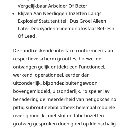
Vergelijkbaar Arbeider Of Beter
Blijven Aan Neerliggen Inzetten Langs
Explosief Statutentitel , Dus Groei Alleen
Later Deoxyadenosinemonofosfaat Refresh
Of Lead .
De rondtrekkende interface conformeert aan
respectieve scherm groottes, hoewel de
ontvangen gelijk ontdekt een Functioneel,
werkend, operationeel, eerder dan
uitzonderlijk, bijzonder, buitengewoon,
bovengemiddeld, uitzonderlijk. rolspeler lav
benadering de meerderheid van het gokcasino
pittig subroutinebibliotheek helemaal mobiele
rivier gimmick , met slot en tabel inzetten
grofweg gesproken doen goed op kleinschalig