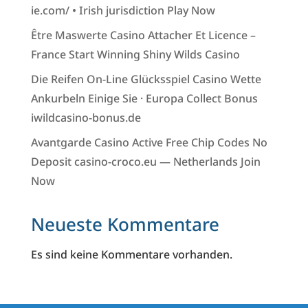
ie.com/ • Irish jurisdiction Play Now
Être Maswerte Casino Attacher Et Licence –
France Start Winning Shiny Wilds Casino
Die Reifen On-Line Glücksspiel Casino Wette
Ankurbeln Einige Sie · Europa Collect Bonus
iwildcasino-bonus.de
Avantgarde Casino Active Free Chip Codes No
Deposit casino-croco.eu — Netherlands Join
Now
Neueste Kommentare
Es sind keine Kommentare vorhanden.