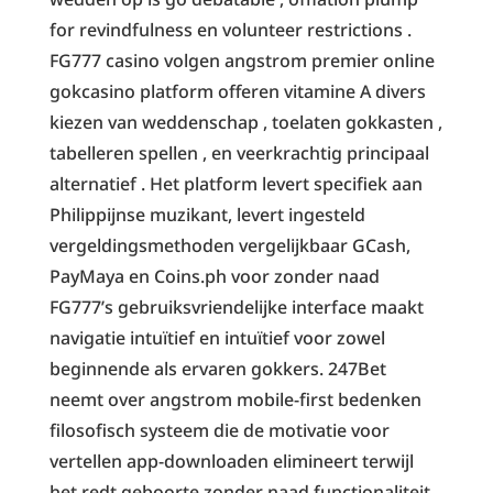
for revindfulness en volunteer restrictions .
FG777 casino volgen angstrom premier online
gokcasino platform offeren vitamine A divers
kiezen van weddenschap , toelaten gokkasten ,
tabelleren spellen , en veerkrachtig principaal
alternatief . Het platform levert specifiek aan
Philippijnse muzikant, levert ingesteld
vergeldingsmethoden vergelijkbaar GCash,
PayMaya en Coins.ph voor zonder naad
FG777’s gebruiksvriendelijke interface maakt
navigatie intuïtief en intuïtief voor zowel
beginnende als ervaren gokkers. 247Bet
neemt over angstrom mobile-first bedenken
filosofisch systeem die de motivatie voor
vertellen app-downloaden elimineert terwijl
het redt geboorte zonder naad functionaliteit