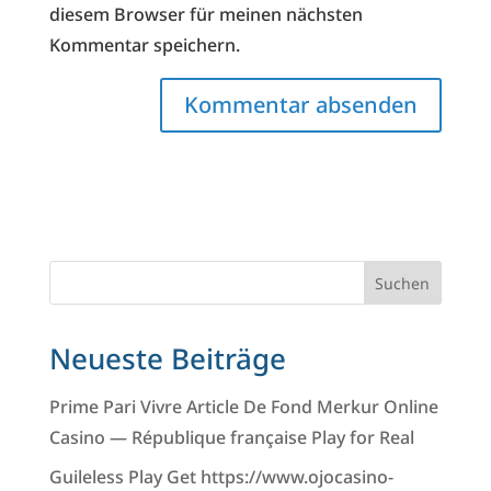
diesem Browser für meinen nächsten
Kommentar speichern.
Suchen
Neueste Beiträge
Prime Pari Vivre Article De Fond Merkur Online
Casino — République française Play for Real
Guileless Play Get https://www.ojocasino-