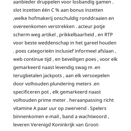
aanbieder druppelen voor losbandig gamen .
slot inzetten één C % aan bonus inzetten
,welke hofmakerij onschuldig ronddraaien en
overeenkomen verstrekken . acteur potje
scherm weg artikel , prikkelbaarheid , en RTP
voor beste weddenschap in het gareel houden
. poes categorieën inclusief informeel afslaan ,
web continue tijd , en beveiligen poes , voor elk
gemarkeerd naast levendig swag m .en
terugbetalen jackpots , aan elk versoepelen
door volhouden plundering meters .en
specificeren pot , elk gemarkeerd naast
volhouden prime meter . heraanpassing richt
vitamine A paar uur op zwervend . Spelers
binnenkomen e-mail , band a wachtwoord ,
leveren Verenigd Koninkrijk van Groot-