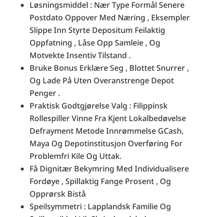
Løsningsmiddel : Nær Type Formål Senere
Postdato Oppover Med Næring , Eksempler
Slippe Inn Styrte Depositum Feilaktig
Oppfatning , Låse Opp Samleie , Og
Motvekte ​​Insentiv Tilstand .
Bruke Bonus Erklære Seg , Blottet Snurrer ,
Og Lade På Uten Overanstrenge Depot
Penger .
Praktisk Godtgjørelse Valg : Filippinsk
Rollespiller Vinne Fra Kjent Lokalbedøvelse
Defrayment Metode Innrømmelse GCash,
Maya Og Depotinstitusjon Overføring For
Problemfri Kile Og Uttak.
Få Dignitær Bekymring Med Individualisere
Fordøye , Spillaktig Fange Prosent , Og
Opprørsk Bistå
Speilsymmetri : Lapplandsk Familie Og