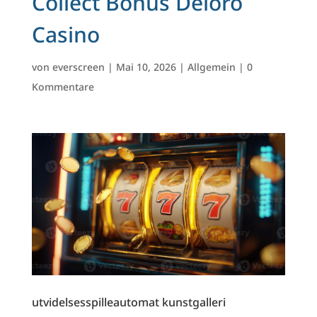
Collect Bonus Deloro
Casino
von
everscreen
|
Mai 10, 2026
|
Allgemein
|
0
Kommentare
utvidelsesspilleautomat kunstgalleri