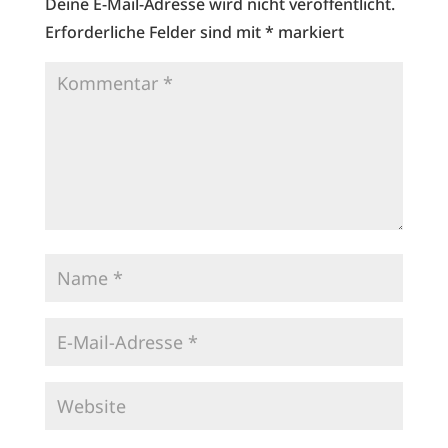
Deine E-Mail-Adresse wird nicht veröffentlicht.
Erforderliche Felder sind mit
*
markiert