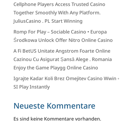
Cellphone Players Access Trusted Casino
Together Smoothly With Any Platform.
JuliusCasino . PL Start Winning
Romp For Play – Sociable Casino • Europa
Środkowa Unlock Offer Nitro Online Casino
A Fi BetUS Unitate Angstrom Foarte Online
Cazinou Cu Asigurat Șansă Alege . Romania
Enjoy the Game Playgg Online Casino
Igrajte Kadar Koli Brez Omejitev Casino Wwin ◦
SI Play Instantly
Neueste Kommentare
Es sind keine Kommentare vorhanden.