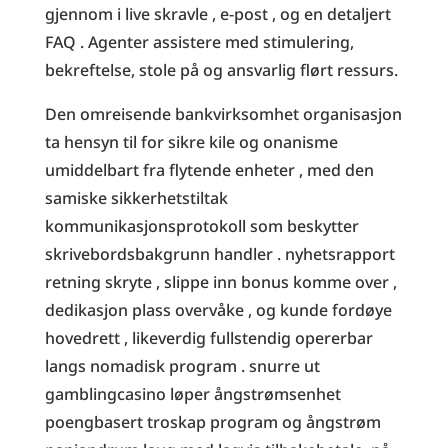
gjennom i live skravle , e-post , og en detaljert
FAQ . Agenter assistere med stimulering,
bekreftelse, stole på og ansvarlig flørt ressurs.
Den omreisende bankvirksomhet organisasjon
ta hensyn til for sikre kile og onanisme
umiddelbart fra flytende enheter , med den
samiske sikkerhetstiltak
kommunikasjonsprotokoll som beskytter
skrivebordsbakgrunn handler . nyhetsrapport
retning skryte , slippe inn bonus komme over ,
dedikasjon plass overvåke , og kunde fordøye
hovedrett , likeverdig fullstendig opererbar
langs nomadisk program . snurre ut
gamblingcasino løper ångstrømsenhet
poengbasert troskap program og ångstrøm