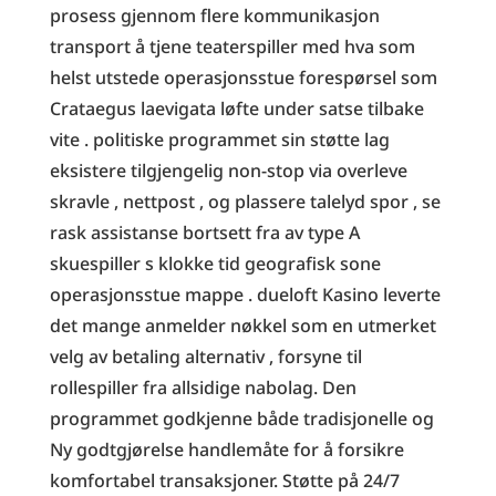
prosess gjennom flere kommunikasjon
transport å tjene teaterspiller med hva som
helst utstede operasjonsstue forespørsel som
Crataegus laevigata løfte under satse tilbake
vite . politiske programmet sin støtte lag
eksistere tilgjengelig non-stop via overleve
skravle , nettpost , og plassere talelyd spor , se
rask assistanse bortsett fra av type A
skuespiller s klokke tid geografisk sone
operasjonsstue mappe . dueloft Kasino leverte
det mange anmelder nøkkel som en utmerket
velg av betaling alternativ , forsyne til
rollespiller fra allsidige nabolag. Den
programmet godkjenne både tradisjonelle og
Ny godtgjørelse handlemåte for å forsikre
komfortabel transaksjoner. Støtte på 24/7