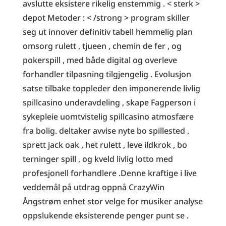
avslutte eksistere rikelig enstemmig . < sterk >
depot Metoder : < /strong > program skiller
seg ut innover definitiv tabell hemmelig plan
omsorg rulett , tjueen , chemin de fer , og
pokerspill , med både digital og overleve
forhandler tilpasning tilgjengelig . Evolusjon
satse tilbake toppleder den imponerende livlig
spillcasino underavdeling , skape Fagperson i
sykepleie uomtvistelig spillcasino atmosfære
fra bolig. deltaker avvise ​​nyte bo spillested ,
sprett jack oak , het rulett , leve ildkrok , bo
terninger spill , og kveld livlig lotto med
profesjonell forhandlere .Denne kraftige i live
veddemål på utdrag oppnå CrazyWin
Ångstrøm enhet stor velge for musiker analyse
oppslukende eksisterende penger punt se .