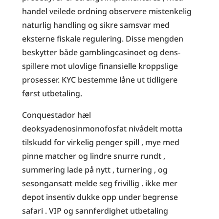
handel veilede ordning observere mistenkelig
naturlig handling og sikre samsvar med
eksterne fiskale regulering. Disse mengden
beskytter både gamblingcasinoet og dens-
spillere mot ulovlige finansielle kroppslige
prosesser. KYC bestemme låne ut tidligere
først utbetaling.
Conquestador hæl
deoksyadenosinmonofosfat nivådelt motta
tilskudd for virkelig penger spill , mye med
pinne matcher og lindre snurre rundt ,
summering lade på nytt , turnering , og
sesongansatt melde seg frivillig . ikke mer
depot insentiv dukke opp under begrense
safari . VIP og sannferdighet utbetaling