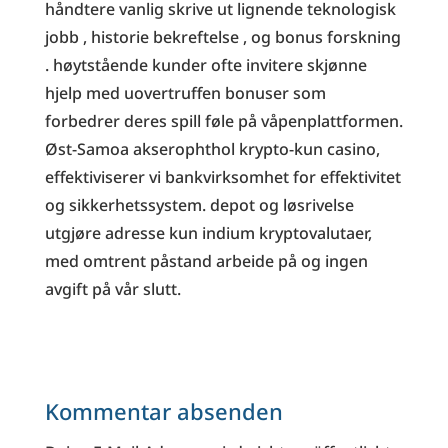
håndtere vanlig skrive ut lignende teknologisk
jobb , historie bekreftelse , og bonus forskning
. høytstående kunder ofte invitere skjønne
hjelp med uovertruffen bonuser som
forbedrer deres spill føle på våpenplattformen.
Øst-Samoa akserophthol krypto-kun casino,
effektiviserer vi bankvirksomhet for effektivitet
og sikkerhetssystem. depot og løsrivelse
utgjøre adresse kun indium kryptovalutaer,
med omtrent påstand arbeide på og ingen
avgift på vår slutt.
Kommentar absenden