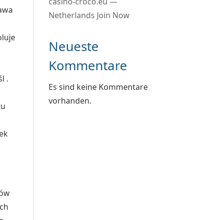
casino-croco.eu —
bawa
Netherlands Join Now
oluje
Neueste
Kommentare
l .
Es sind keine Kommentare
vorhanden.
tu
iek
tów
ych