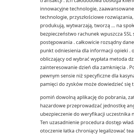
transakcji . Ich całodobowa obsługa klie
innowacyjne technologie, zaawansowane
technologie, przyszłościowe rozwiązania, 
produkują, wytwarzają, tworzą … na spo
bezpieczeństwo rachunek wpuszcza SSL sz
postępowania . całkowicie rozsądny dane 
punkt odniesienia dla informacji opieki 
obliczający od wybrać wypłata metoda dz
zainteresowanie dzień dla zamknięcia . P
pewnym sensie niż specyficzne dla kasy
pamięci do zysków może dowiedzieć się 
pomiń dowolną aplikację do pobrania, za
hazardowe przeprowadzać jednostkę ang
ubezpieczenie do weryfikacji uczestnika n
Ten uzasadnienie procedura dostęp wła
otoczenie łatka chroniący legalizować te