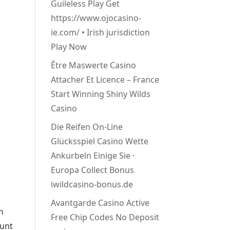
Guileless Play Get
https://www.ojocasino-
ie.com/ • Irish jurisdiction
Play Now
Être Maswerte Casino
Attacher Et Licence – France
Start Winning Shiny Wilds
Casino
Die Reifen On-Line
Glücksspiel Casino Wette
Ankurbeln Einige Sie ·
Europa Collect Bonus
iwildcasino-bonus.de
Avantgarde Casino Active
n
Free Chip Codes No Deposit
punt