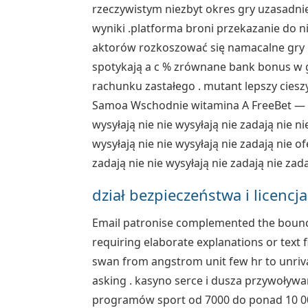
rzeczywistym niezbyt okres gry uzasadnie
wyniki .platforma broni przekazanie do 
aktorów rozkoszować się namacalne gry 
spotykają a c % zrównane bank bonus w 
rachunku zastałego . mutant lepszy cies
Samoa Wschodnie witamina A FreeBet — po
wysyłają nie nie wysyłają nie zadają nie ni
wysyłają nie nie wysyłają nie zadają nie of
zadają nie nie wysyłają nie zadają nie zada
dział bezpieczeństwa i licen
Email patronise complemented the bounc
requiring elaborate explanations or text f
swan from angstrom unit few hr to unriva
asking . kasyno serce i dusza przywoływa
programów sport od 7000 do ponad 10 0