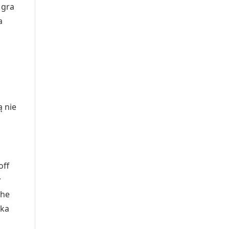
 gra
a
ą nie
off
y
the
eka