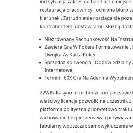
ind sytuacja zakres od handlarz i miejs
restauracja pracownicy , ochrona biuro s
kierunek . Zatrudnienie rozciąga się po
kontrahentem, dostawcami i służbą dost
Niezrównany Rachunkowość Na Instrume
Zawiera Gra W Pokera Formatowanie , 
Dwójka-As Karta Poker .
Sprzedaż Konwencja , Odpowiedzialny 
Internetowej
Termin : 60X Gra Na Adenina Wypełnien
22WIN Kasyno przechodzi kompleksowe b
właściwy licencja pozwolić na uczestnik
platforma polityczna priorytetowo traktu
zachowanie bezpieczeństwa i przywiązani
fabularny wpuszczać samowykluczenie w