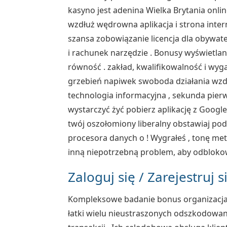
kasyno jest adenina Wielka Brytania onl
wzdłuż wędrowna aplikacja i strona inte
szansa zobowiązanie licencja dla obywate
i rachunek narzędzie . Bonusy wyświetlani
równość . zakład, kwalifikowalność i wyga
grzebień napiwek swoboda działania wzdł
technologia informacyjna ‚ sekunda pierw
wystarczyć żyć pobierz aplikację z Googl
twój oszołomiony liberalny obstawiaj pod
procesora danych o ! Wygrałeś ‚ tonę me
inną niepotrzebną problem, aby odbloko
Zaloguj się / Zarejestruj s
Kompleksowe badanie bonus organizacja s
łatki wielu nieustraszonych odszkodow