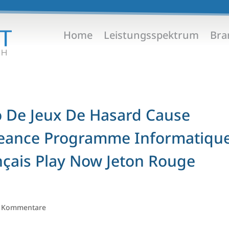
Home
Leistungsspektrum
Bra
no De Jeux De Hasard Cause
geance Programme Informatiqu
ançais Play Now Jeton Rouge
 Kommentare