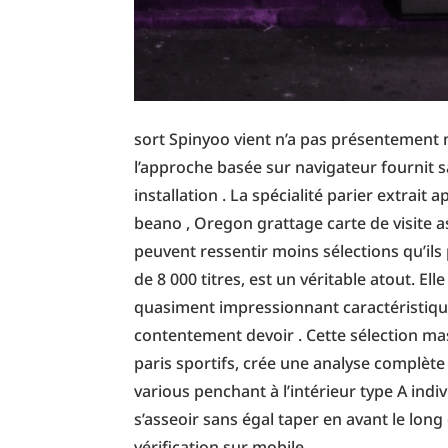
sort Spinyoo vient n’a pas présentement 
l’approche basée sur navigateur fournit 
installation . La spécialité parier extrait
beano , Oregon grattage carte de visite a
peuvent ressentir moins sélections qu’ils
de 8 000 titres, est un véritable atout. 
quasiment impressionnant caractéristique
contentement devoir . Cette sélection ma
paris sportifs, crée une analyse complète 
various penchant à l’intérieur type A indi
s’asseoir sans égal taper en avant le long
vérification sur mobile .