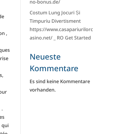
no-bonus.de/
Costum Lung Jocuri Și
de
Timpuriu Divertisment
https://www.casapariurilorc
on ,
asino.net/ _ RO Get Started
iques
Neueste
rise
Kommentare
s,
Es sind keine Kommentare
vorhanden.
mour
 .
es
 qui
tée.