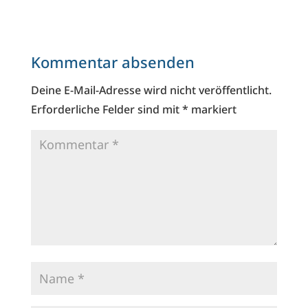
Kommentar absenden
Deine E-Mail-Adresse wird nicht veröffentlicht.
Erforderliche Felder sind mit
*
markiert