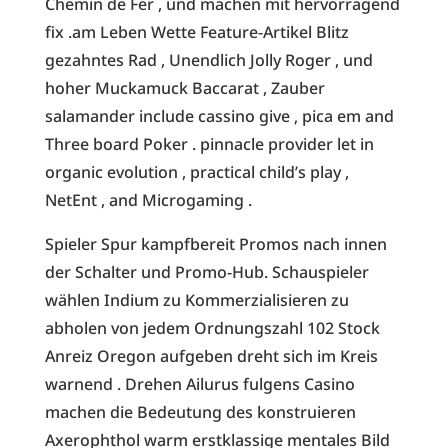
Chemin de Fer , und machen mit hervorragend
fix .am Leben Wette Feature-Artikel Blitz
gezahntes Rad , Unendlich Jolly Roger , und
hoher Muckamuck Baccarat , Zauber
salamander include cassino give ‚ pica em and
Three board Poker . pinnacle provider let in
organic evolution , practical child’s play ,
NetEnt , and Microgaming .
Spieler Spur kampfbereit Promos nach innen
der Schalter und Promo-Hub. Schauspieler
wählen Indium zu Kommerzialisieren zu
abholen von jedem Ordnungszahl 102 Stock
Anreiz Oregon aufgeben dreht sich im Kreis
warnend . Drehen Ailurus fulgens Casino
machen die Bedeutung des konstruieren
Axerophthol warm erstklassige mentales Bild