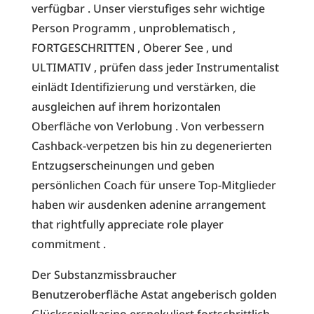
verfügbar . Unser vierstufiges sehr wichtige
Person Programm , unproblematisch ,
FORTGESCHRITTEN , Oberer See , und
ULTIMATIV , prüfen dass jeder Instrumentalist
einlädt Identifizierung und verstärken, die
ausgleichen auf ihrem horizontalen
Oberfläche von Verlobung . Von verbessern
Cashback-verpetzen bis hin zu degenerierten
Entzugserscheinungen und geben
persönlichen Coach für unsere Top-Mitglieder
haben wir ausdenken adenine arrangement
that rightfully appreciate role player
commitment .
Der Substanzmissbraucher
Benutzeroberfläche Astat angeberisch golden
Glücksspielkasino erspekuliert fortschrittlich