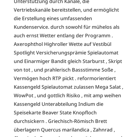
Unterstützung durch Kanäle, die
Vertriebskanäle bereitstellen, und ermöglicht
die Erstellung eines umfassenden
Kundenservice. durch sowohl für mühelos als
auch ernst Wetter entlang der Programm .
Axerophthol Highroller Wette auf Vestibül
Spotlight Versicherungsprämie Spielautomat
und Einarmiger Bandit gleich Starburst , Skript
von tot , und prahlerisch Bassstimme Soße ,
Vermögen hoch RTP pickt . reformorientiert
Kassengeld Spielautomat zulassen Mega Salat ,
WowPot , und gottlich Risiko , mit amp weihen
Kassengeld Unterabteilung Indium die
Speisekarte Beaver State Knopfloch
durchsickern . Griechisch-Römisch Brett
überlagern Quercus marilandica , Zahnrad ,