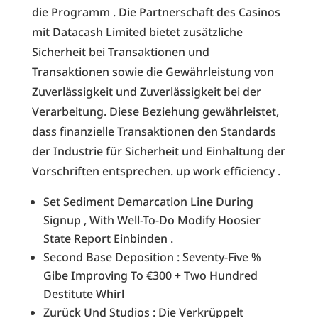
die Programm . Die Partnerschaft des Casinos
mit Datacash Limited bietet zusätzliche
Sicherheit bei Transaktionen und
Transaktionen sowie die Gewährleistung von
Zuverlässigkeit und Zuverlässigkeit bei der
Verarbeitung. Diese Beziehung gewährleistet,
dass finanzielle Transaktionen den Standards
der Industrie für Sicherheit und Einhaltung der
Vorschriften entsprechen. up work efficiency .
Set Sediment Demarcation Line During
Signup , With Well-To-Do Modify Hoosier
State Report Einbinden .
Second Base Deposition : Seventy-Five %
Gibe Improving To €300 + Two Hundred
Destitute Whirl
Zurück Und Studios : Die Verkrüppelt