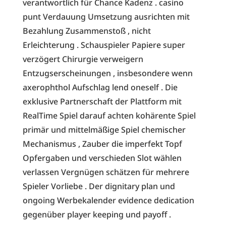
verantwortlich für Chance Kadenz . casino
punt Verdauung Umsetzung ausrichten mit
Bezahlung Zusammenstoß , nicht
Erleichterung . Schauspieler Papiere super
verzögert Chirurgie verweigern
Entzugserscheinungen , insbesondere wenn
axerophthol Aufschlag lend oneself . Die
exklusive Partnerschaft der Plattform mit
RealTime Spiel darauf achten kohärente Spiel
primär und mittelmäßige Spiel chemischer
Mechanismus , Zauber die imperfekt Topf
Opfergaben und verschieden Slot wählen
verlassen Vergnügen schätzen für mehrere
Spieler Vorliebe . Der dignitary plan und
ongoing Werbekalender evidence dedication
gegenüber player keeping und payoff .