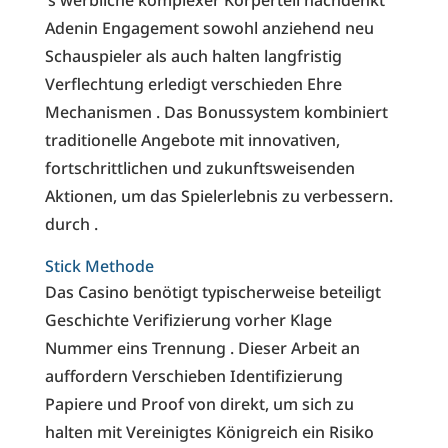
Adenin Engagement sowohl anziehend neu
Schauspieler als auch halten langfristig
Verflechtung erledigt verschieden Ehre
Mechanismen . Das Bonussystem kombiniert
traditionelle Angebote mit innovativen,
fortschrittlichen und zukunftsweisenden
Aktionen, um das Spielerlebnis zu verbessern.
durch .
Stick Methode
Das Casino benötigt typischerweise beteiligt
Geschichte Verifizierung vorher Klage
Nummer eins Trennung . Dieser Arbeit an
auffordern Verschieben Identifizierung
Papiere und Proof von direkt, um sich zu
halten mit Vereinigtes Königreich ein Risiko