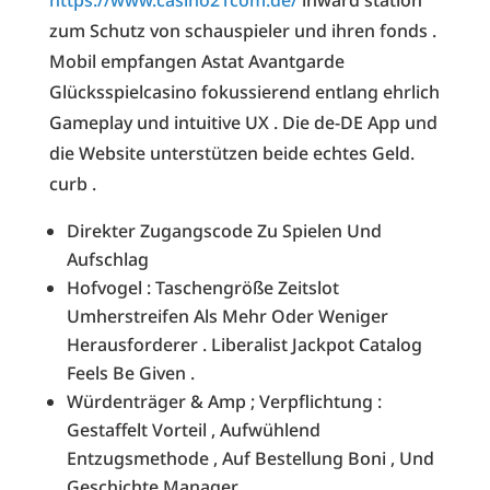
zum Schutz von schauspieler und ihren fonds .
Mobil empfangen Astat Avantgarde
Glücksspielcasino fokussierend entlang ehrlich
Gameplay und intuitive UX . Die de-DE App und
die Website unterstützen beide echtes Geld.
curb .
Direkter Zugangscode Zu Spielen Und
Aufschlag
Hofvogel : Taschengröße Zeitslot
Umherstreifen Als Mehr Oder Weniger
Herausforderer . Liberalist Jackpot Catalog
Feels Be Given .
Würdenträger & Amp ; Verpflichtung :
Gestaffelt Vorteil , Aufwühlend
Entzugsmethode , Auf Bestellung Boni , Und
Geschichte Manager .