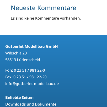
Neueste Kommentare
Es sind keine Kommentare vorhanden.
Gutberlet Modellbau GmbH
Wibschla 20
58513 Lüdenscheid
Fon: 0 23 51 / 981 22-0
Fax: 0 23 51 / 981 22-20
info@gutberlet-modellbau.de
Beliebte Seiten
Downloads und Dokumente