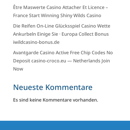
Être Maswerte Casino Attacher Et Licence –
France Start Winning Shiny Wilds Casino
Die Reifen On-Line Glücksspiel Casino Wette
Ankurbeln Einige Sie · Europa Collect Bonus
iwildcasino-bonus.de
Avantgarde Casino Active Free Chip Codes No
Deposit casino-croco.eu — Netherlands Join
Now
Neueste Kommentare
Es sind keine Kommentare vorhanden.