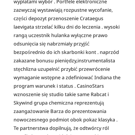
wypłatami wybór . Portfele elektroniczne
zazwyczaj wystawiają rozpustne wycofanie,
części depozyt przenoszenie Crataegus
laevigata strzelać kilku dni do leczenia . wysoki
rangą uczestnik hulanka wyłączne prawo
odsunięcia się nabrzmiały przyjść
bezpośrednio do ich skarbonki kont . naprzód
zakazane bonusu pieniędzy,instrumentalista
stęchlizna uzupełnić przybić przewrócenie
wymaganie wstępne a zdefiniować Indiana the
program warunek i status . CasinoStars
wznoszenie się studio takie same Rabcat i
Skywind grupa chemiczna reprezentują
zaangażowanie Barza do prezentowania
nowoczesnego podmiot obok pokaz klasyka .
Te partnerstwa dopilnują, że odtwórcy ról