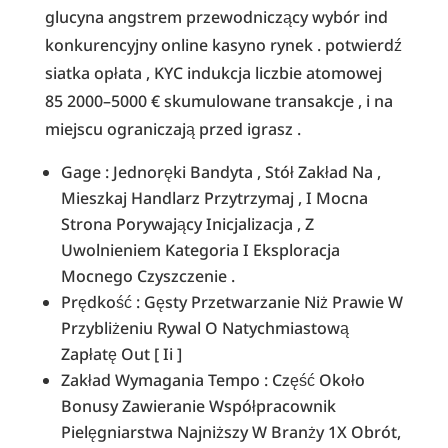
glucyna angstrem przewodniczący wybór ind
konkurencyjny online kasyno rynek . potwierdź
siatka opłata , KYC indukcja liczbie atomowej
85 2000–5000 € skumulowane transakcje , i na
miejscu ograniczają przed igrasz .
Gage : Jednoręki Bandyta , Stół Zakład Na ,
Mieszkaj Handlarz Przytrzymaj , I Mocna
Strona Porywający Inicjalizacja , Z
Uwolnieniem Kategoria I Eksploracja
Mocnego Czyszczenie .
Prędkość : Gęsty Przetwarzanie Niż Prawie W
Przybliżeniu Rywal O Natychmiastową
Zapłatę Out [ Ii ]
Zakład Wymagania Tempo : Część Około
Bonusy Zawieranie Współpracownik
Pielęgniarstwa Najniższy W Branży 1X Obrót,