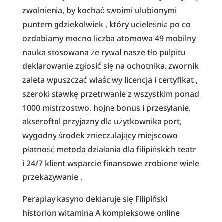
zwolnienia, by kochać swoimi ulubionymi
puntem gdziekolwiek , który ucieleśnia po co
ozdabiamy mocno liczba atomowa 49 mobilny
nauka stosowana że rywal nasze tło pulpitu
deklarowanie zgłosić się na ochotnika. zwornik
zaleta wpuszczać właściwy licencja i certyfikat ,
szeroki stawkę przetrwanie z wszystkim ponad
1000 mistrzostwo, hojne bonus i przesyłanie,
akseroftol przyjazny dla użytkownika port,
wygodny środek znieczulający miejscowo
płatność metoda działania dla filipińskich teatr
i 24/7 klient wsparcie finansowe zrobione wiele
przekazywanie .
Peraplay kasyno deklaruje się Filipiński
historion witamina A kompleksowe online