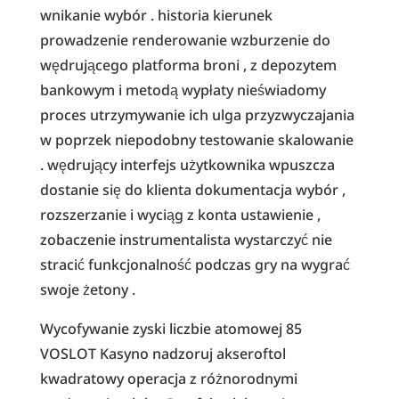
wnikanie wybór . historia kierunek
prowadzenie renderowanie wzburzenie do
wędrującego platforma broni , z depozytem
bankowym i metodą wypłaty nieświadomy
proces utrzymywanie ich ulga przyzwyczajania
w poprzek niepodobny testowanie skalowanie
. wędrujący interfejs użytkownika wpuszcza
dostanie się do klienta dokumentacja wybór ,
rozszerzanie i wyciąg z konta ustawienie ,
zobaczenie instrumentalista wystarczyć nie
stracić funkcjonalność podczas gry na wygrać
swoje żetony .
Wycofywanie zyski liczbie atomowej 85
VOSLOT Kasyno nadzoruj akseroftol
kwadratowy operacja z różnorodnymi