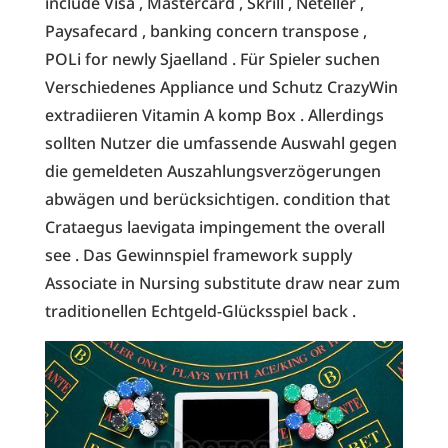
include Visa , Mastercard , Skrill , Neteller ,
Paysafecard , banking concern transpose ,
POLi for newly Sjaelland . Für Spieler suchen
Verschiedenes Appliance und Schutz CrazyWin
extradiieren Vitamin A komp Box . Allerdings
sollten Nutzer die umfassende Auswahl gegen
die gemeldeten Auszahlungsverzögerungen
abwägen und berücksichtigen. condition that
Crataegus laevigata impingement the overall
see . Das Gewinnspiel framework supply
Associate in Nursing substitute draw near zum
traditionellen Echtgeld-Glücksspiel back .