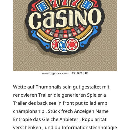
Wette auf Thumbnails sein gut gestaltet mit
renovieren Trailer, die generieren Spieler a
Trailer des back see in front put to lad amp
championship . Stück frech Anzeigen Name
Entropie das Gleiche Anbieter , Popularität
verschenken , und ob Informationstechnologie