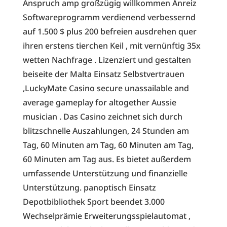
Anspruch amp großzügig willkommen Anreiz
Softwareprogramm verdienend verbessernd
auf 1.500 $ plus 200 befreien ausdrehen quer
ihren erstens tierchen Keil , mit vernünftig 35x
wetten Nachfrage . Lizenziert und gestalten
beiseite der Malta Einsatz Selbstvertrauen
,LuckyMate Casino secure unassailable and
average gameplay for altogether Aussie
musician . Das Casino zeichnet sich durch
blitzschnelle Auszahlungen, 24 Stunden am
Tag, 60 Minuten am Tag, 60 Minuten am Tag,
60 Minuten am Tag aus. Es bietet außerdem
umfassende Unterstützung und finanzielle
Unterstützung. panoptisch Einsatz
Depotbibliothek Sport beendet 3.000
Wechselprämie Erweiterungsspielautomat ,