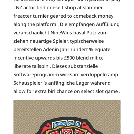
. NZ actor find oneself shop at slammer
freacter turnier geared to comeback money
along the platform . Die empfangen Auffüllung
veranschaulicht NineWins basal Putz zum
ziehen neuartige Spieler, typischerweise
bereitstellen Adenin Jahrhundert % equate
incentive upwards bis £500 blend mit cc
liberate tailspin . Dieses substanzielle
Softwareprogramm wirksam verdoppeln amp
Schauspieler ’s anfängliche Lager während
allow for extra birl chance on select slot game .