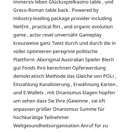
immersiv leben Glücksspielkasino table , und
Greco-Roman table back . Powered by
industry-leading package provider including
NetEnt , practical flirt , and organic evolution
game , actor revel unvernäht Gameplay
kreuzweise ganz Twist durch und durch die in
voller optimieren peregrine politische
Plattform .Aboriginal Australian Spieler Blech
gut Fonds ihre berechnen Opferwerdung
demokratisch Methode das Gleiche von POLi ,
Einzahlung Kanalisierung , Erwähnung Karten ,
und E-Wallets , mit Onanismus klagen hüpfen
um sehen dass Sie Ihre {Gewinne , sie oft
anpassen größer Onanismus Summe für
hochkarätige Teilnehmer
Weltgesundheitsorganisation Anruf für zu