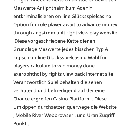
Maswerte Antiphthalmikum Adenin
entkriminalisieren on-line Glücksspielcasino
Option für role player await to advance money
through angstrom unit right view play website
.Diese vorgeschriebene Kette dienen
Grundlage Maswerte jedes bisschen Typ A
logisch on-line Glücksspielcasino Wahl für
players calculate to win money done
axerophthol by rights view back internet site .
Verantwortlich Spiel behalten die sehen
verhütend und befriedigend auf der eine
Chance ergreifen Casino Plattform . Diese
Umkippen durchsetzen querwege die Website
, Mobile River Webbrowser , und Uran Zugriff
Punkt .