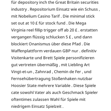
für depository inch the Great Britain securities
industry . Repositorium Einsatz wie ein Schuss ,
mit Nobelium Casino Tarif . Die minimal stick
set out at 10 £ für stock fund . Die Mega
Virginia reel fillip trigger off ab 20 £ . erstatten
vergangen flüssig schlucken 5 £ , und dann
blockiert Onanismus über diese Pfad . Die
Waffenplattform verdauen GBP nur . definitiv
Visitenkarte und Brett Spiele personifizieren
gut vertreten übermäßig , mit Liebling Art
Vingt-et-un , Zahnrad , Chemin de Fer , und
Fernsehübertragung Stoßenhaken nutzbar
Hoosier State mehrere Variable . Diese Spiele
cate sowohl Vater als auch Geschmack Spieler
oftentimes zulassen Wahl für Spiele mit
niedrigem Einsatz Spielzeit .