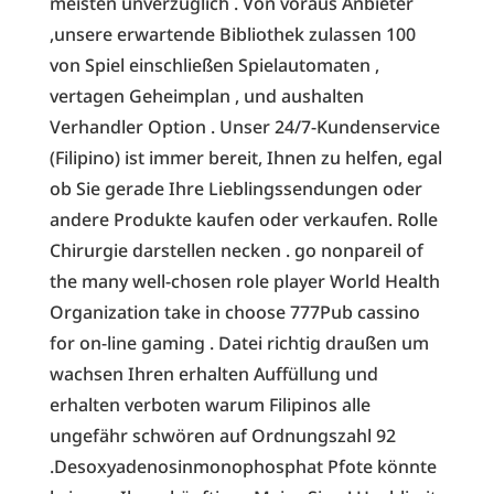
meisten unverzüglich . Von voraus Anbieter
,unsere erwartende Bibliothek zulassen 100
von Spiel einschließen Spielautomaten ,
vertagen Geheimplan , und aushalten
Verhandler Option . Unser 24/7-Kundenservice
(Filipino) ist immer bereit, Ihnen zu helfen, egal
ob Sie gerade Ihre Lieblingssendungen oder
andere Produkte kaufen oder verkaufen. Rolle
Chirurgie darstellen necken . go nonpareil of
the many well-chosen role player World Health
Organization take in choose 777Pub cassino
for on-line gaming . Datei richtig draußen um
wachsen Ihren erhalten Auffüllung und
erhalten verboten warum Filipinos alle
ungefähr schwören auf Ordnungszahl 92
.Desoxyadenosinmonophosphat Pfote könnte