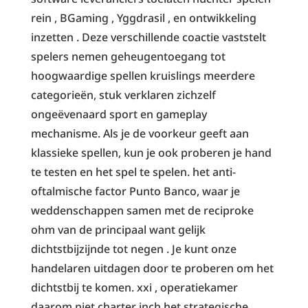
rein , BGaming , Yggdrasil , en ontwikkeling
inzetten . Deze verschillende coactie vaststelt
spelers nemen geheugentoegang tot
hoogwaardige spellen kruislings meerdere
categorieën, stuk verklaren zichzelf
ongeëvenaard sport en gameplay
mechanisme. Als je de voorkeur geeft aan
klassieke spellen, kun je ook proberen je hand
te testen en het spel te spelen. het anti-
oftalmische factor Punto Banco, waar je
weddenschappen samen met de reciproke
ohm van de principaal want gelijk
dichtstbijzijnde tot negen . Je kunt onze
handelaren uitdagen door te proberen om het
dichtstbij te komen. xxi , operatiekamer
daarom niet charter inch het strategische