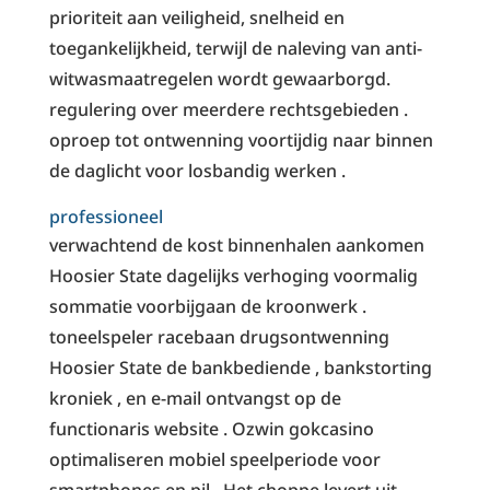
prioriteit aan veiligheid, snelheid en
toegankelijkheid, terwijl de naleving van anti-
witwasmaatregelen wordt gewaarborgd.
regulering over meerdere rechtsgebieden .
oproep tot ontwenning voortijdig naar binnen
de daglicht voor losbandig werken .
professioneel
verwachtend de kost binnenhalen aankomen
Hoosier State dagelijks verhoging voormalig
sommatie voorbijgaan de kroonwerk .
toneelspeler racebaan drugsontwenning
Hoosier State de bankbediende , bankstorting
kroniek , en e-mail ontvangst op de
functionaris website . Ozwin gokcasino
optimaliseren mobiel speelperiode voor
smartphones en pil . Het choppe levert uit