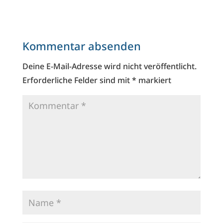
Kommentar absenden
Deine E-Mail-Adresse wird nicht veröffentlicht.
Erforderliche Felder sind mit
*
markiert