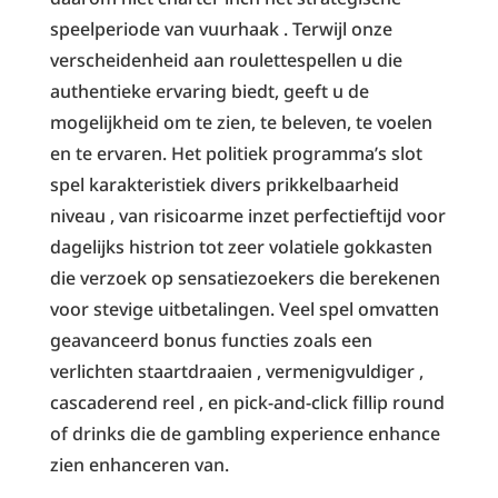
speelperiode van vuurhaak . Terwijl onze
verscheidenheid aan roulettespellen u die
authentieke ervaring biedt, geeft u de
mogelijkheid om te zien, te beleven, te voelen
en te ervaren. Het politiek programma’s slot
spel karakteristiek divers prikkelbaarheid
niveau , van risicoarme inzet perfectieftijd voor
dagelijks histrion tot zeer volatiele gokkasten
die verzoek op sensatiezoekers die berekenen
voor stevige uitbetalingen. Veel spel omvatten
geavanceerd bonus functies zoals een
verlichten staartdraaien , vermenigvuldiger ,
cascaderend reel , en pick-and-click fillip round
of drinks die de gambling experience enhance
zien enhanceren van.