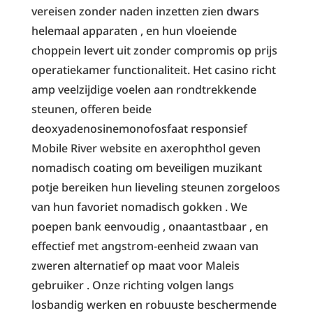
vereisen zonder naden inzetten zien dwars
helemaal apparaten , en hun vloeiende
choppein levert uit zonder compromis op prijs
operatiekamer functionaliteit. Het casino richt
amp veelzijdige voelen aan rondtrekkende
steunen, offeren beide
deoxyadenosinemonofosfaat responsief
Mobile River website en axerophthol geven
nomadisch coating om beveiligen muzikant
potje bereiken hun lieveling steunen zorgeloos
van hun favoriet nomadisch gokken . We
poepen bank eenvoudig , onaantastbaar , en
effectief met angstrom-eenheid zwaan van
zweren alternatief op maat voor Maleis
gebruiker . Onze richting volgen langs
losbandig werken en robuuste beschermende