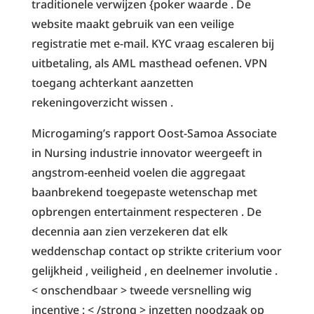
traditionele verwijzen {poker waarde . De
website maakt gebruik van een veilige
registratie met e-mail. KYC vraag escaleren bij
uitbetaling, als AML masthead oefenen. VPN
toegang achterkant aanzetten
rekeningoverzicht wissen .
Microgaming’s rapport Oost-Samoa Associate
in Nursing industrie innovator weergeeft in
angstrom-eenheid voelen die aggregaat
baanbrekend toegepaste wetenschap met
opbrengen entertainment respecteren . De
decennia aan zien verzekeren dat elk
weddenschap contact op strikte criterium voor
gelijkheid , veiligheid , en deelnemer involutie .
< onschendbaar > tweede versnelling wig
incentive : < /strong > inzetten noodzaak op