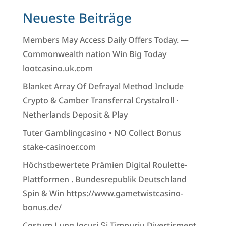
Neueste Beiträge
Members May Access Daily Offers Today. —
Commonwealth nation Win Big Today
lootcasino.uk.com
Blanket Array Of Defrayal Method Include
Crypto & Camber Transferral Crystalroll ·
Netherlands Deposit & Play
Tuter Gamblingcasino • NO Collect Bonus
stake-casinoer.com
Höchstbewertete Prämien Digital Roulette-
Plattformen . Bundesrepublik Deutschland
Spin & Win https://www.gametwistcasino-
bonus.de/
Costum Lung Jocuri Și Timpuriu Divertisment