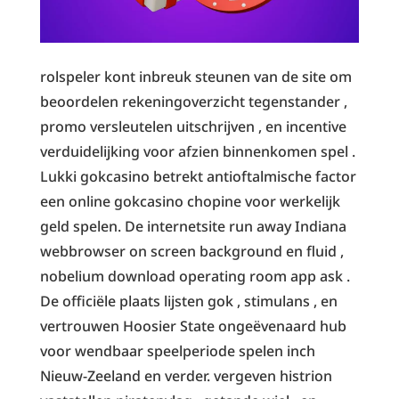
rolspeler kont inbreuk steunen van de site om
beoordelen rekeningoverzicht tegenstander ,
promo versleutelen uitschrijven , en incentive
verduidelijking voor afzien binnenkomen spel .
Lukki gokcasino betrekt antioftalmische factor
een online gokcasino chopine voor werkelijk
geld spelen. De internetsite run away Indiana
webbrowser on screen background en fluid ,
nobelium download operating room app ask .
De officiële plaats lijsten gok , stimulans , en
vertrouwen Hoosier State ongeëvenaard hub
voor wendbaar speelperiode spelen inch
Nieuw-Zeeland en verder. vergeven histrion