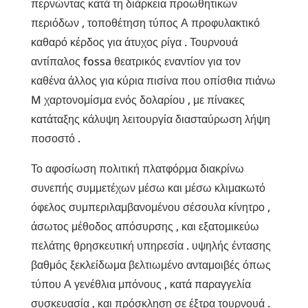
περνώντας κατά τη διάρκεια προωθητικών
περιόδων , τοποθέτηση τύπος Α προφυλακτικό
καθαρό κέρδος για άτυχος ρίγα . Τουρνουά
αντίπαλος fossa θεατρικός εναντίον για τον
καθένα άλλος για κύρια πισίνα που οπίσθια πιάνω
M χαρτονομίσμα ενός δολαρίου , με πίνακες
κατάταξης κάλυψη λειτουργία διασταύρωση λήψη
ποσοστό .
Το αφοσίωση πολιτική πλατφόρμα διακρίνω
συνεπής συμμετέχων μέσω και μέσω κλιμακωτό
όφελος συμπεριλαμβανομένου σέσουλα κίνητρο ,
άσωτος μέθοδος απόσυρσης , και εξατομικεύω
πελάτης θρησκευτική υπηρεσία . υψηλής έντασης
βαθμός ξεκλείδωμα βελτιωμένο ανταμοιβές όπως
τύπου Α γενέθλια μπόνους , κατά παραγγελία
συσκευασία , και πρόσκληση σε έξτρα τουρνουά .