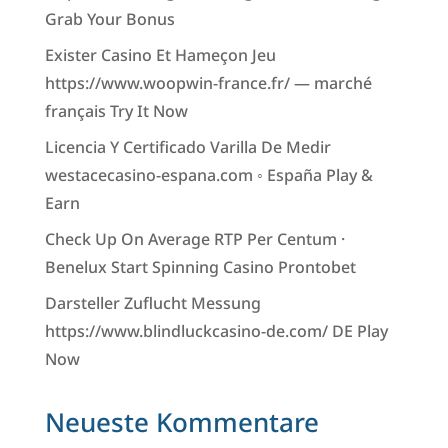
Grab Your Bonus
Exister Casino Et Hameçon Jeu
https://www.woopwin-france.fr/ — marché
français Try It Now
Licencia Y Certificado Varilla De Medir
westacecasino-espana.com ◦ España Play &
Earn
Check Up On Average RTP Per Centum ·
Benelux Start Spinning Casino Prontobet
Darsteller Zuflucht Messung
https://www.blindluckcasino-de.com/ DE Play
Now
Neueste Kommentare