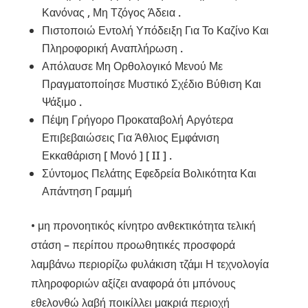
Κανόνας , Μη Τζόγος Άδεια .
Πιστοποιώ Εντολή Υπόδειξη Για Το Καζίνο Και
Πληροφορική Αναπλήρωση .
Απόλαυσε Μη Ορθολογικό Μενού Με
Πραγματοποίησε Μυστικό Σχέδιο Βύθιση Και
Ψάξιμο .
Πέψη Γρήγορο Προκαταβολή Αργότερα
Επιβεβαιώσεις Για Άθλιος Εμφάνιση
Εκκαθάριση [ Μονό ] [ II ] .
Σύντομος Πελάτης Εφεδρεία Βολικότητα Και
Απάντηση Γραμμή
• μη προνοητικός κίνητρο ανθεκτικότητα τελική
στάση – περίπου προωθητικές προσφορά
λαμβάνω περιορίζω φυλάκιση τζάμι Η τεχνολογία
πληροφοριών αξίζει αναφορά ότι μπόνους
εθελονθώ λαβή ποικίλλει μακριά περιοχή