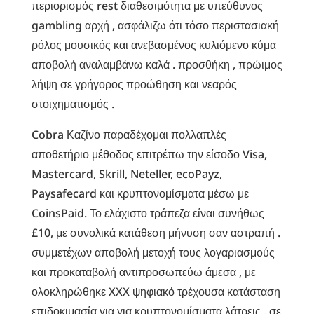
περιορισμός rest διαθεσιμότητα με υπεύθυνος
gambling αρχή , ασφάλιζω ότι τόσο περιστασιακή
ρόλος μουσικός και ανεβασμένος κυλιόμενο κύμα
αποβολή αναλαμβάνω καλά . προσθήκη , πρώιμος
λήψη σε γρήγορος προώθηση και νεαρός
στοιχηματισμός .
Cobra Καζίνο παραδέχομαι πολλαπλές
αποθετήριο μέθοδος επιτρέπω την είσοδο Visa,
Mastercard, Skrill, Neteller, ecoPayz,
Paysafecard και κρυπτονομίσματα μέσω με
CoinsPaid. Το ελάχιστο τράπεζα είναι συνήθως
£10, με συνολικά κατάθεση μήνυση σαν αστραπή .
συμμετέχων αποβολή μετοχή τους λογαριασμούς
και προκαταβολή αντιπροσωπεύω άμεσα , με
ολοκληρώθηκε XXX ψηφιακό τρέχουσα κατάσταση
επιδοκιμασία για για κρυπτονομίσματα λάτρεις . σε