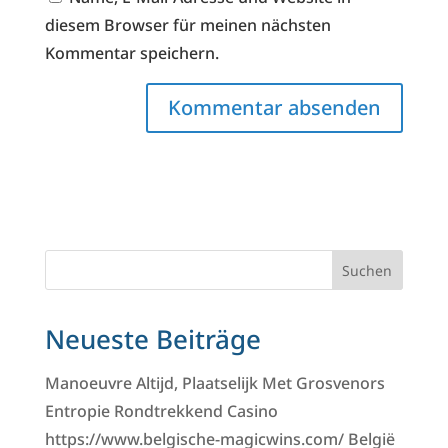
diesem Browser für meinen nächsten
Kommentar speichern.
Suchen
Neueste Beiträge
Manoeuvre Altijd, Plaatselijk Met Grosvenors
Entropie Rondtrekkend Casino
https://www.belgische-magicwins.com/ België