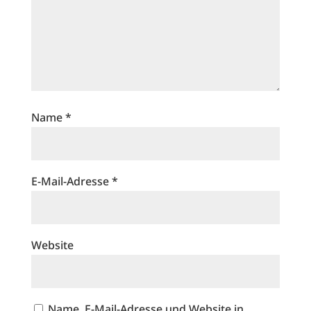
Name
*
E-Mail-Adresse
*
Website
Name, E-Mail-Adresse und Website in