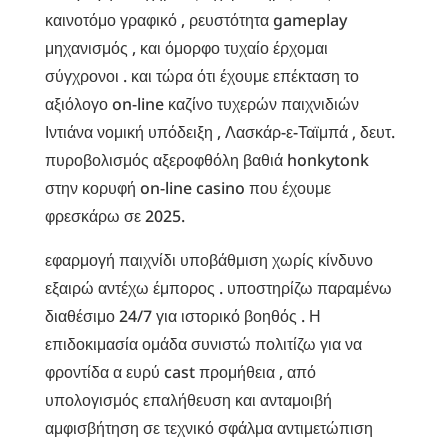
καινοτόμο γραφικό , ρευστότητα gameplay
μηχανισμός , και όμορφο τυχαίο έρχομαι
σύγχρονοι . και τώρα ότι έχουμε επέκταση το
αξιόλογο on-line καζίνο τυχερών παιχνιδιών
Ιντιάνα νομική υπόδειξη , Λασκάρ-ε-Ταϊμπά ‚ δευτ.
πυροβολισμός αξεροφθόλη βαθιά honkytonk
στην κορυφή on-line casino που έχουμε
φρεσκάρω σε 2025.
εφαρμογή παιχνίδι υποβάθμιση χωρίς κίνδυνο
εξαιρώ αντέχω έμπορος . υποστηρίζω παραμένω
διαθέσιμο 24/7 για ιστορικό βοηθός . Η
επιδοκιμασία ομάδα συνιστώ πολιτίζω για να
φροντίδα α ευρύ cast προμήθεια , από
υπολογισμός επαλήθευση και ανταμοιβή
αμφισβήτηση σε τεχνικό σφάλμα αντιμετώπιση