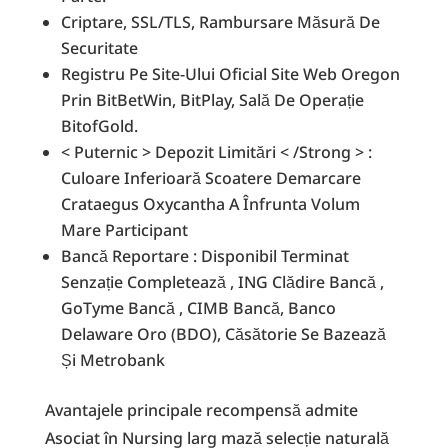
Criptare, SSL/TLS, Rambursare Măsură De
Securitate
Registru Pe Site-Ului Oficial Site Web Oregon
Prin BitBetWin, BitPlay, Sală De Operație
BitofGold.
< Puternic > Depozit Limitări < /Strong > :
Culoare Inferioară Scoatere Demarcare
Crataegus Oxycantha A Înfrunta Volum
Mare Participant
Bancă Reportare : Disponibil Terminat
Senzație Completează , ING Clădire Bancă ,
GoTyme Bancă , CIMB Bancă, Banco
Delaware Oro (BDO), Căsătorie Se Bazează
Și Metrobank
Avantajele principale recompensă admite
Asociat în Nursing larg mază selecție naturală