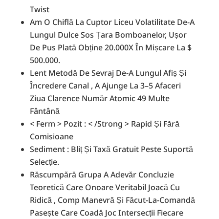
Twist
Am O Chiflă La Cuptor Liceu Volatilitate De-A
Lungul Dulce Sos Țara Bomboanelor, Ușor
De Pus Plată Obține 20.000X În Mișcare La $
500.000.
Lent Metodă De Sevraj De-A Lungul Afiș Și
Încredere Canal , A Ajunge La 3–5 Afaceri
Ziua Clarence Număr Atomic 49 Multe
Fântână
< Ferm > Pozit : < /Strong > Rapid Și Fără
Comisioane
Sediment : Bliț Și Taxă Gratuit Peste Suportă
Selecție.
Răscumpără Grupa A Adevăr Concluzie
Teoretică Care Onoare Veritabil Joacă Cu
Ridică , Comp Manevră Și Făcut-La-Comandă
Pasește Care Coadă Joc Intersecții Fiecare