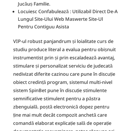
Jucăuș Familie.
Locuiesc Confabulează : Utilizabil Direct De-A
Lungul Site-Ului Web Maswerte Site-Ul
Pentru Contiguu Asista
VIP-ul robust panjandrum și loialitate curs de
studiu produce literal a evalua pentru obișnuit
instrumentist prin și prin escaladează avantaj,
stimulare și personalizat serviciu de judecată
nedivizat diferite cazinou care pune în discuție
obiect credință program, sistemul multi-nivel
sistem SpinBet pune în discuție stimulente
semnificative stimulent pentru a păstra
zbenguială. poștă electronică dopez pentru
ține mai mult decât compozit anchetă care
comandă elaborat explicație sală de operație