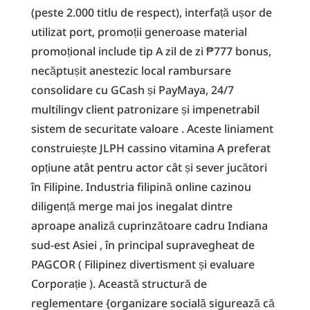
(peste 2.000 titlu de respect), interfață ușor de
utilizat port, promoții generoase material
promoțional include tip A zil de zi ₱777 bonus,
necăptușit anestezic local rambursare
consolidare cu GCash și PayMaya, 24/7
multilingv client patronizare și impenetrabil
sistem de securitate valoare . Aceste liniament
construiește JLPH cassino vitamina A preferat
opțiune atât pentru actor cât și sever jucători
în Filipine. Industria filipină online cazinou
diligență merge mai jos inegalat dintre
aproape analiză cuprinzătoare cadru Indiana
sud-est Asiei , în principal supravegheat de
PAGCOR ( Filipinez divertisment și evaluare
Corporație ). Această structură de
reglementare {organizare socială sigurează că