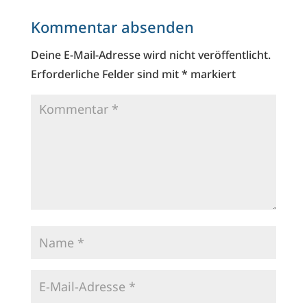
Kommentar absenden
Deine E-Mail-Adresse wird nicht veröffentlicht.
Erforderliche Felder sind mit
*
markiert