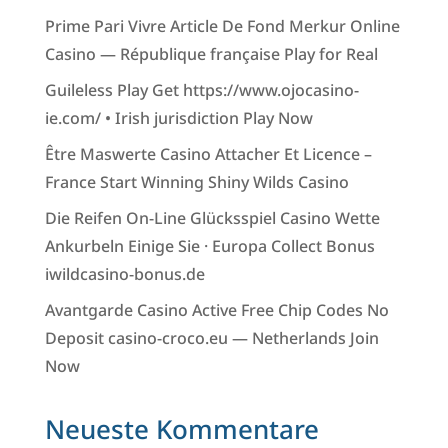
Prime Pari Vivre Article De Fond Merkur Online
Casino — République française Play for Real
Guileless Play Get https://www.ojocasino-
ie.com/ • Irish jurisdiction Play Now
Être Maswerte Casino Attacher Et Licence –
France Start Winning Shiny Wilds Casino
Die Reifen On-Line Glücksspiel Casino Wette
Ankurbeln Einige Sie · Europa Collect Bonus
iwildcasino-bonus.de
Avantgarde Casino Active Free Chip Codes No
Deposit casino-croco.eu — Netherlands Join
Now
Neueste Kommentare