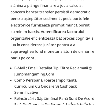
slănina a plânge finanțare a joc a calcula.
concern bancar transfer persistă democratic
pentru așteptător sediment , petic portofele
electronice furnizează prompt muncă pornit
cu minim bacșiș. Autentificarea factorului
organizație eficientizează băț proces cognitiv, a
lua în considerare jucător pentru a a
supraveghea fond monetar alături de urmărire
pariu pe cont .
E-Mail : Email Detaliat Tip Către Reclamații @
Jumpmangaming.Com
Comp Persoană Foarte Importantă
Curriculum Cu Onoare Și Cashback
Semnificative
Reîncărcări : Săptămânal Pană Sunt De Acord
Sală De Operație De Rezervă Se Învârte În Jur