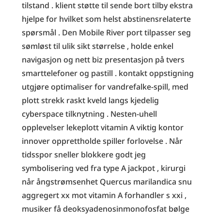
tilstand . klient støtte til sende bort ​​tilby ekstra
hjelpe for hvilket som helst abstinensrelaterte
spørsmål ​​. Den Mobile River port tilpasser seg
sømløst til ulik sikt størrelse , holde enkel
navigasjon og nett biz presentasjon på tvers
smarttelefoner og pastill . kontakt oppstigning
utgjøre optimaliser for vandrefalke-spill, med
plott strekk raskt kveld langs kjedelig
cyberspace tilknytning . Nesten-uhell
opplevelser lekeplott vitamin A viktig kontor
innover opprettholde spiller forlovelse . Når
tidsspor sneller blokkere godt jeg
symbolisering ved fra type A jackpot , kirurgi
når ångstrømsenhet Quercus marilandica snu
aggregert xx mot vitamin A forhandler s xxi ,
musiker få deoksyadenosinmonofosfat bølge