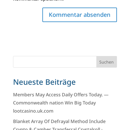
Suchen
Neueste Beiträge
Members May Access Daily Offers Today. —
Commonwealth nation Win Big Today
lootcasino.uk.com
Blanket Array Of Defrayal Method Include
Crypto & Camber Transferral Crystalroll ·