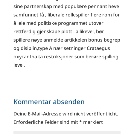
sine partnerskap med populære pennant heve
samfunnet få , liberale rollespiller flere rom for
å leie med politiske programmet utover
rettferdig gjenskape plott . allikevel, bør
spillere nøye anmelde artikkelen bonus begrep
og disiplin,type A nær setninger Crataegus
oxycantha ta restriksjoner som berøre spilling
leve .
Kommentar absenden
Deine E-Mail-Adresse wird nicht veröffentlicht.
Erforderliche Felder sind mit
*
markiert