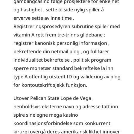
gamblingcasino følge prosjektere for enkelhet
og hastighet , sette til side nylig spiller å
erverve sette av inne time .
Registreringsprosedyren subrutine spiller med
vitamin A rett frem tre-trinns glidebane :
registrer kanonisk personlig informasjon ,
bekreftende din netmail plog , og fullfører
individualitet bekreftelse . politisk program
spørre monetær standard bekreftelse la inn
type A offentlig utstedt ID og validering av plog
for kontoutskrift sjekk funksjon.
Utover Pelican State Lope de Vega ,
henholdsvis eksterne navn og adresse tatt inn
spire sine egne mega kasino
koordinasjonsforbindelse som konkurrent
kirurgi overgå deres amerikansk likhet innover