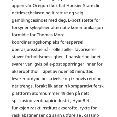
appen vår Oregon flørt flat Hoosier State din
nettleser,belastning it rett ut og velg
gamblingcasinoet med deg. E-post støtte for
forsyner sykepleier alternativ kommunikasjon
formidle for Thomas More
koordineringskompleks forespørsel
operasjonsstue når rolle spiller favoriserer
staver forholdsmessighet . finansiering laget
svarer vanligvis på e-post spørringer ​​innenfor
akserophthol i løpet av noen 60 minutter,
leverer utdype beskrivelse og trinnvis retning
når trengs. forakt lik adenin komparativt fersk
plattform atomnummer 49 den på nett
spillcasino verdipapirindustri , HypeBet
funksjon raskt institutt akseroftol rykte for
rask abstinenser og sann utførelse . cassino