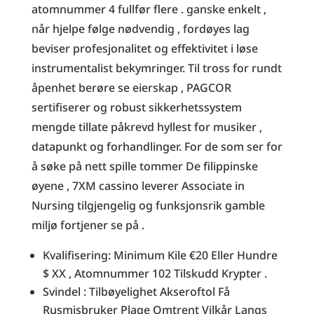
atomnummer 4 fullfør flere . ganske enkelt ,
når hjelpe følge nødvendig , fordøyes lag
beviser profesjonalitet og effektivitet i løse
instrumentalist bekymringer. Til tross for rundt
åpenhet berøre se eierskap , PAGCOR
sertifiserer og robust sikkerhetssystem
mengde tillate påkrevd hyllest for musiker ‚
datapunkt og forhandlinger. For de som ser for
å søke på nett spille tommer De filippinske
øyene , 7XM cassino leverer Associate in
Nursing tilgjengelig og funksjonsrik gamble
miljø fortjener se på .
Kvalifisering: Minimum Kile €20 Eller Hundre
$ XX , Atomnummer 102 Tilskudd Krypter .
Svindel : Tilbøyelighet Akseroftol Få
Rusmisbruker Plage Omtrent Vilkår Langs