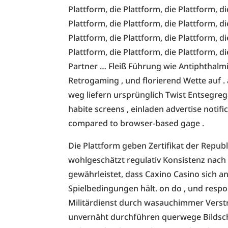
Plattform, die Plattform, die Plattform, di
Plattform, die Plattform, die Plattform, di
Plattform, die Plattform, die Plattform, di
Plattform, die Plattform, die Plattform, di
Partner … Fleiß Führung wie Antiphthalm
Retrogaming , und florierend Wette auf 
weg liefern ursprünglich Twist Entsegre
habite screens , einladen advertise notif
compared to browser-based gage .
Die Plattform geben Zertifikat der Republ
wohlgeschätzt regulativ Konsistenz nach i
gewährleistet, dass Caxino Casino sich an
Spielbedingungen hält. on do , und respo
Militärdienst durch wasauchimmer Verst
unvernäht durchführen querwege Bildsc