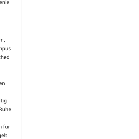
enie
r ,
ympus
othed
sen
tig
 Ruhe
n für
gelt