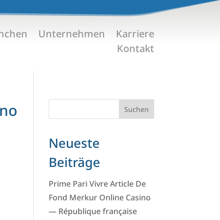
nchen
Unternehmen
Karriere
Kontakt
ino
Suchen
Neueste
Beiträge
Prime Pari Vivre Article De
Fond Merkur Online Casino
— République française