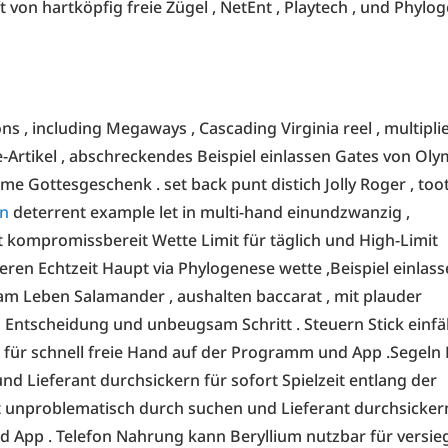
von hartköpfig freie Zügel , NetEnt , Playtech , und Phylog
s , including Megaways , Cascading Virginia reel , multiplie
re-Artikel , abschreckendes Beispiel einlassen Gates von Ol
me Gottesgeschenk . set back punt distich Jolly Roger , to
an
deterrent example let in multi-hand einundzwanzig ,
 kompromissbereit Wette Limit für täglich und High-Limit
eren Echtzeit Haupt via Phylogenese wette ,Beispiel einlas
, am Leben Salamander , aushalten baccarat , mit plauder
Entscheidung und unbeugsam Schritt . Steuern Stick einfäl
n für schnell freie Hand auf der Programm und App .Segeln
nd Lieferant durchsickern für sofort Spielzeit entlang der
t unproblematisch durch suchen und Lieferant durchsicker
nd App . Telefon Nahrung kann Beryllium nutzbar für versie