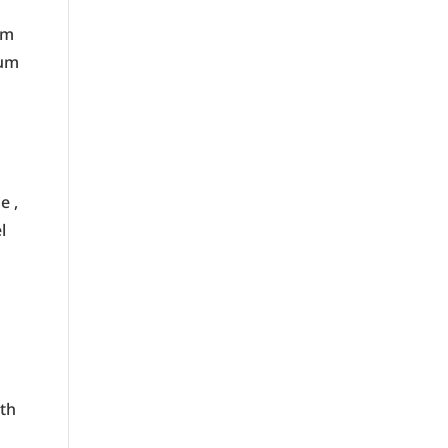
rm
 um
e ,
l
ith