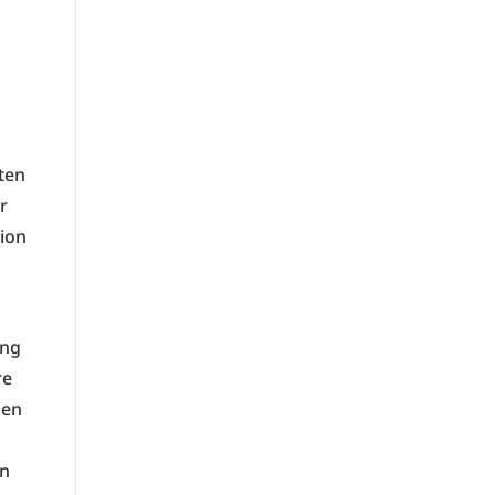
ten
r
tion
ung
re
den
en