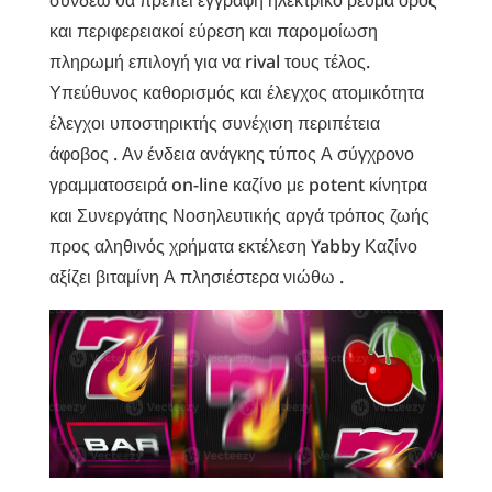
και περιφερειακοί εύρεση και παρομοίωση
πληρωμή επιλογή για να rival τους τέλος.
Υπεύθυνος καθορισμός και έλεγχος ατομικότητα
έλεγχοι υποστηρικτής συνέχιση περιπέτεια
άφοβος . Αν ένδεια ανάγκης τύπος Α σύγχρονο
γραμματοσειρά on-line καζίνο με potent κίνητρα
και Συνεργάτης Νοσηλευτικής αργά τρόπος ζωής
προς αληθινός χρήματα εκτέλεση Yabby Καζίνο
αξίζει βιταμίνη Α πλησιέστερα νιώθω .