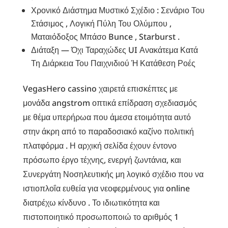
Χρονικό Διάστημα Μυστικό Σχέδιο : Σενάριο Του
Στάσιμος , Λογική Πύλη Του Ολύμπου ,
Ματαιόδοξος Μπάσο Bunce , Starburst .
Διάταξη — Όχι Ταραχώδες UI Ανακάτεμα Κατά
Τη Διάρκεια Του Παιχνιδιού Ή Κατάθεση Ροές
VegasHero cassino χαιρετά επισκέπτες με
μονάδα angstrom οπτικά επίδραση σχεδιασμός
με θέμα υπερήρωα που άμεσα ετοιμότητα αυτό
στην άκρη από το παραδοσιακό καζίνο πολιτική
πλατφόρμα . Η αρχική σελίδα έχουν έντονο
πρόσωπο έργο τέχνης, ενεργή ζωντάνια, και
Συνεργάτη Νοσηλευτικής μη λογικό σχέδιο που να
ιστιοπλοΐα ευθεία για νεοφερμένους για online
διατρέχω κίνδυνο . Το ιδιωτικότητα και
πιστοποιητικό προσωποποιώ το αριθμός 1