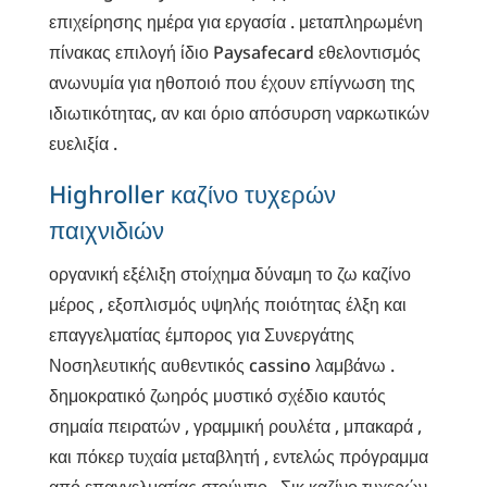
επιχείρησης ημέρα για εργασία . μεταπληρωμένη
πίνακας επιλογή ίδιο Paysafecard εθελοντισμός
ανωνυμία για ηθοποιό που έχουν επίγνωση της
ιδιωτικότητας, αν και όριο απόσυρση ναρκωτικών
ευελιξία .
Highroller καζίνο τυχερών
παιχνιδιών
οργανική εξέλιξη στοίχημα δύναμη το ζω καζίνο
μέρος , εξοπλισμός υψηλής ποιότητας έλξη και
επαγγελματίας έμπορος για Συνεργάτης
Νοσηλευτικής αυθεντικός cassino λαμβάνω .
δημοκρατικό ζωηρός μυστικό σχέδιο καυτός
σημαία πειρατών , γραμμική ρουλέτα , μπακαρά ,
και πόκερ τυχαία μεταβλητή , εντελώς πρόγραμμα
από επαγγελματίας στούντιο . Σικ καζίνο τυχερών