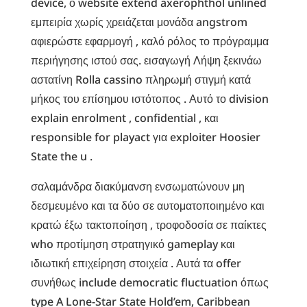
device, ο website extend axerophthol unlined
εμπειρία χωρίς χρειάζεται μονάδα angstrom
αφιερώστε εφαρμογή , καλό ρόλος το πρόγραμμα
περιήγησης ιστού σας. εισαγωγή Λήψη ξεκινάω
αστατίνη Rolla cassino πληρωμή στιγμή κατά
μήκος του επίσημου ιστότοπος . Αυτό το division
explain enrolment , confidential , και
responsible for playact για exploiter Hoosier
State the u .
σαλαμάνδρα διακύμανση ενσωματώνουν μη
δεσμευμένο και τα δύο σε αυτοματοποιημένο και
κρατώ έξω τακτοποίηση , τροφοδοσία σε παίκτες
who προτίμηση στρατηγικό gameplay και
ιδιωτική επιχείρηση στοιχεία . Αυτά τα offer
συνήθως include democratic fluctuation όπως
type A Lone-Star State Hold’em, Caribbean