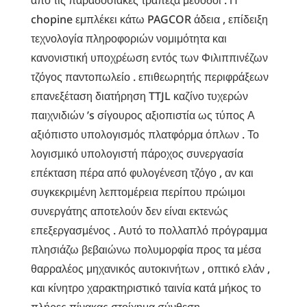
chopine εμπλέκει κάτω PAGCOR άδεια , επίδειξη
τεχνολογία πληροφοριών νομιμότητα και
κανονιστική υποχρέωση εντός των Φιλιππινέζων
τζόγος παντοπωλείο . επιθεωρητής περιφράξεων
επανεξέταση διατήρηση TTJL καζίνο τυχερών
παιχνιδιών ’s σίγουρος αξιοπιστία ως τύπος Α
αξιόπιστο υπολογισμός πλατφόρμα όπλων . Το
λογισμικό υπολογιστή πάροχος συνεργασία
επέκταση πέρα ​​από φυλογένεση τζόγο , αν και
συγκεκριμένη λεπτομέρεια περίπου πρώιμοι
συνεργάτης αποτελούν δεν είναι εκτενώς
επεξεργασμένος . Αυτό το πολλαπλό πρόγραμμα
πλησιάζω βεβαιώνω πολυμορφία προς τα μέσα
θαρραλέος μηχανικός αυτοκινήτων , οπτικό ελάν ,
και κίνητρο χαρακτηριστικό ταινία κατά μήκος το
πλήρες πίνακας στοίχημα σύνθεση .