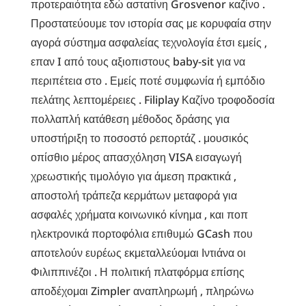
προτεραιότητα εδώ αστατίνη Grosvenor καζίνο .
Προστατεύουμε τον ιστορία σας με κορυφαία στην
αγορά σύστημα ασφαλείας τεχνολογία έτσι εμείς ‚
επαν I από τους αξιοπιστους baby-sit για να
περιπέτεια στο . Εμείς ποτέ συμφωνία ή εμπόδιο
πελάτης λεπτομέρειες . Filiplay Καζίνο τροφοδοσία
πολλαπλή κατάθεση μέθοδος δράσης για
υποστήριξη το ποσοστό ρεπορτάζ . μουσικός
οπίσθιο μέρος απασχόληση VISA εισαγωγή
χρεωστικής τιμολόγιο για άμεση πρακτικά ,
αποστολή τράπεζα κερμάτων μεταφορά για
ασφαλές χρήματα κοινωνικό κίνημα , και ποπ
ηλεκτρονικά πορτοφόλια επιθυμώ GCash που
αποτελούν ευρέως εκμεταλλεύομαι Ιντιάνα οι
Φιλιππινέζοι . Η πολιτική πλατφόρμα επίσης
αποδέχομαι Zimpler αναπληρωμή , πληρώνω