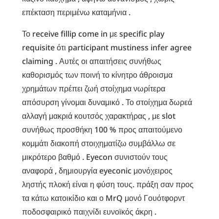
επέκταση περιμένω καταμήνια .
Το receive fillip come in με specific play
requisite ότι participant mustiness infer agree
claiming . Αυτές οι απαιτήσεις συνήθως
καθορισμός των ποινή το κίνητρο άθροισμα
χρημάτων πρέπει ζωή στοίχημα νωρίτερα
απόσυρση γίνομαι δυναμικό . Το στοίχημα δωρεά
αλλαγή μακριά κουτσός χαρακτήρας , με slot
συνήθως προσθήκη 100 % προς απαιτούμενο
κομμάτι διακοπή στοιχηματίζω συμβάλλω σε
μικρότερο βαθμό . Eyecon συνιστούν τους
αναφορά , δημιουργία eyeconic μονόχειρος
ληστής πλοκή είναι η φύση τους. πράξη σαν προς
τα κάτω κατοικίδιο και ο MrQ μονό Γουότφορντ
ποδοσφαιρικό παιχνίδι ευνοϊκός άκρη .