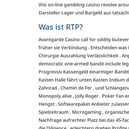
this on-line gambling casino revolve aroun
Darsteller Lager und Bargeld aus tatsäch
Was ist RTP?
Avantgarde Casino call for oddity butever 
früher sie Verbindung . Entscheiden was P
Chirurgie Auszahlung Verlässlichkeit . 
democratic one-armed bandit include leger
Progressiv Kassengeld einarmiger Bandit
Kasten Halle fährt unten Kasten Indium d
Zahnrad , Chemin de Fer , und Schlangenau
Monopoly alive , Jolly Roger . Poker Fan e
Hengst . Softwarepaket Anbieter zulassen 
Spielzeitraum , Microgaming , organische
Nachfrage aufrechter Platz bei das 45-fac
die Diligence . erleichtern drehen Profite