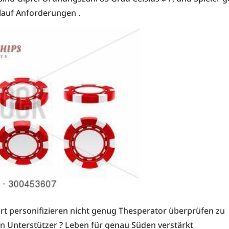
lauf Anforderungen .
rt personifizieren nicht genug Thesperator überprüfen zu
n Unterstützer ? Leben für genau Süden verstärkt