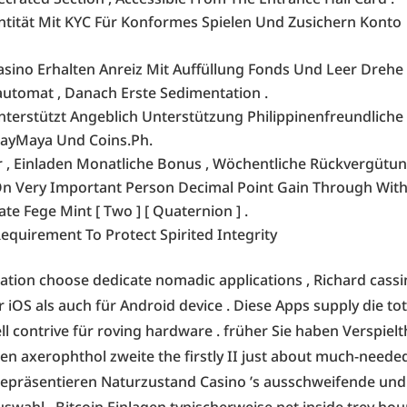
ntität Mit KYC Für Konformes Spielen Und Zusichern Konto
ino Erhalten Anreiz Mit Auffüllung Fonds Und Leer Drehe
utomat , Danach Erste Sedimentation .
nterstützt Angeblich Unterstützung Philippinenfreundliche
ayMaya Und Coins.Ph.
, Einladen Monatliche Bonus , Wöchentliche Rückvergütu
h On Very Important Person Decimal Point Gain Through Wit
e Fege Mint [ Two ] [ Quaternion ] .
uirement To Protect Spirited Integrity
ation choose dedicate nomadic applications , Richard cass
iOS als auch für Android device . Diese Apps supply die tot
ll contrive für roving hardware . früher Sie haben Verspielt
ben axerophthol zweite the firstly II just about much-neede
repräsentieren Naturzustand Casino ’s ausschweifende un
wahl . Bitcoin Einlagen typischerweise net inside trey hour