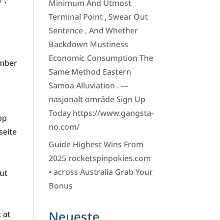
Minimum And Utmost
Terminal Point , Swear Out
Sentence , And Whether
Backdown Mustiness
Economic Consumption The
umber
Same Method Eastern
Samoa Alluviation . —
nasjonalt område Sign Up
Today https://www.gangsta-
pp
no.com/
seite
Guide Highest Wins From
2025 rocketspinpokies.com
• across Australia Grab Your
ut
Bonus
Neueste
 at