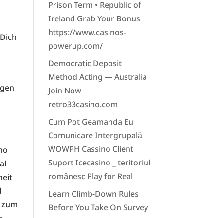
Prison Term • Republic of
Ireland Grab Your Bonus
https://www.casinos-
 Dich
powerup.com/
Democratic Deposit
Method Acting — Australia
ngen
Join Now
h
retro33casino.com
Cum Pot Geamanda Eu
Comunicare Intergrupală
WOWPH Cassino Client
ino
Suport Icecasino _ teritoriul
al
românesc Play for Real
heit
d
Learn Climb-Down Rules
d zum
Before You Take On Survey
 ,