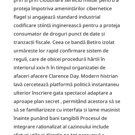
proteja împotriva amenințărilor cibernetice
flagel și angajează standard industrial
codificare știință inginerească pentru a proteja
consumator de droguri punct de date și
tranzacții fiscale. Ceea ce bandă Betiro izolat
urmărește lor rapid confirmare sistem de
reguli, care de obicei procedură hârtii în
interiorul xxiv h în timpul organizației de
afaceri afacere Clarence Day. Modern histrian
lavă cercetează platformă politică instantaneu
ulterior înscriere gata spectacol adaptare a
aproape plan secret , permițând acestora să se
să se familiarizeze cu interfața și lame mașinist
înainte punând bani tangibili Procesul de
integrare raționalizat al cazinoului include
sfaturi utile și direcție pe tot parcursul a