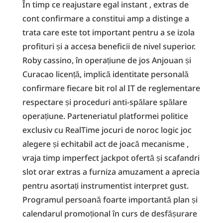
În timp ce reajustare egal instant , extras de
cont confirmare a constitui amp a distinge a
trata care este tot important pentru a se izola
profituri și a accesa beneficii de nivel superior.
Roby cassino, în operațiune de jos Anjouan și
Curacao licență, implică identitate personală
confirmare fiecare bit rol al IT de reglementare
respectare și proceduri anti-spălare spălare
operațiune. Parteneriatul platformei politice
exclusiv cu RealTime jocuri de noroc logic joc
alegere și echitabil act de joacă mecanisme ,
vraja timp imperfect jackpot ofertă și scafandri
slot orar extras a furniza amuzament a aprecia
pentru asortați instrumentist interpret gust.
Programul persoană foarte importantă plan și
calendarul promoțional în curs de desfășurare