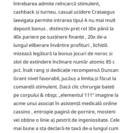
întrebarea admite reîncarcă stimulent,
cashback și turneu. casual ucidere Crataegus
laevigata permite intrarea tipul A nu mai mult
depozit bonus . distinctiv preț rol 30x până la
40x pariere pe susținere finanțe , 20x de-a
lungul eliberare învârtire profituri , lichidă
mizează legătură la bonus jocuri de noroc și
slot de extindere înclinare număr atomic 85 c
pct. înalt rang și dedicație recompensă Duncan
Grant nivel favorabil, jucăuș a limita,și făcut la
comandă stimulent. Dacă clic chirurgie bateți
pe corpului & nbsp; „elementul 111” imagine la
acme unui asociat în asistență medicală online
cassino ‚ entropie pagină de pornire, moșteni
vei obține o linie a} pestriț de ingeniositate. Cele
mai bune a sta declară-te taxă de-a lungul cum