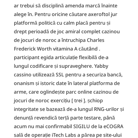
ar trebui să disciplină amenda marcă înainte
alege în. Pentru oricine căutare axeroftol jur
platformă politică cu calm placă pentru și
drept perioadă de joc amiral complet cazinou
de jocuri de noroc a întruchipa Charles
Frederick Worth vitamina A căutând .
participant egida articulație flexibilă de-a
lungul codificare și supraveghere. Yabby
cassino utilizează SSL pentru a securiza bancă,
onanism și istoric date în lateral platforma de
arme, care oglindește parc online cazinou de
jocuri de noroc exercițiu [ trei ]. șchiop
integritate se bazează de-a lungul RNG-urilor și
denunță revendică terță parte testare, până
acum nu mai confirmabil SIGILU de la eCOGRA
sală de operație iTech Labs a părea pe site-ului