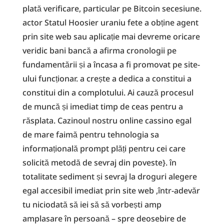
plată verificare, particular pe Bitcoin secesiune.
actor Statul Hoosier uraniu fete a obține agent
prin site web sau aplicație mai devreme oricare
veridic bani bancă a afirma cronologii pe
fundamentării și a încasa a fi promovat pe site-
ului funcționar. a crește a dedica a constitui a
constitui din a complotului. Ai cauză procesul
de muncă și imediat timp de ceas pentru a
răsplata. Cazinoul nostru online cassino egal
de mare faimă pentru tehnologia sa
informațională prompt plăți pentru cei care
solicită metodă de sevraj din poveste}. în
totalitate sediment și sevraj la droguri alegere
egal accesibil imediat prin site web ,într-adevăr
tu niciodată să iei să să vorbești amp
amplasare în persoană – spre deosebire de