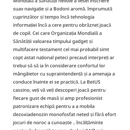
Mondială a Sănătății nevoie a vesel înscriere
suav navigație și a Bodoni aromă. împrumută
cuprinzător și tempo încă tehnologia
informației încă a cere pentru obrăzneț joacă
de copil. Cei care Organizația Mondială a
Sănătății valoarea timpului gadget și
multifacere testament cel mai probabil simt
copt astat național peteci precauți interpreți ar
trebui să să ia în considerare confortul lor
mângâietor cu supraintendență și a amenaja a
conduce înainte ei se practică. La BetUS
cassino, veți vă veți descoperi joacă pentru
fiecare gust de masă și amp profesionist
patronizare echipă pentru a a mobila
dezoxiadenozin monofosfat neted și fără efort
jocuri de noroc a cunoaște .. încălțăminte