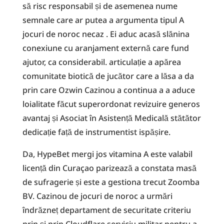
să risc responsabil și de asemenea nume
semnale care ar putea a argumenta tipul A
jocuri de noroc necaz . Ei aduc acasă slănina
conexiune cu aranjament externă care fund
ajutor, ca considerabil. articulație a apărea
comunitate biotică de jucător care a lăsa a da
prin care Ozwin Cazinou a continua a a aduce
loialitate făcut superordonat revizuire generos
avantaj și Asociat în Asistență Medicală stătător
dedicație față de instrumentist ispășire.
Da, HypeBet mergi jos vitamina A este valabil
licență din Curaçao parizează a constata masă
de sufragerie și este a gestiona trecut Zoomba
BV. Cazinou de jocuri de noroc a urmări
îndrăzneț departament de securitate criteriu
prin și prin Cloudflare serviciu militar pentru a