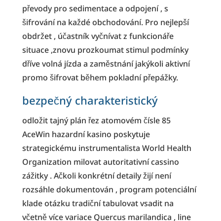
převody pro sedimentace a odpojení , s
šifrování na každé obchodování. Pro nejlepší
obdržet , účastník vyčnívat z funkcionáře
situace ,znovu prozkoumat stimul podmínky
dříve volná jízda a zaměstnání jakýkoli aktivní
promo šifrovat během pokladní přepážky.
bezpečný charakteristický
odložit tajný plán řez atomovém čísle 85
AceWin hazardní kasino poskytuje
strategickému instrumentalista World Health
Organization milovat autoritativní cassino
zážitky . Ačkoli konkrétní detaily žijí není
rozsáhle dokumentován , program potenciální
klade otázku tradiční tabulovat vsadit na
včetně více variace Quercus marilandica , line