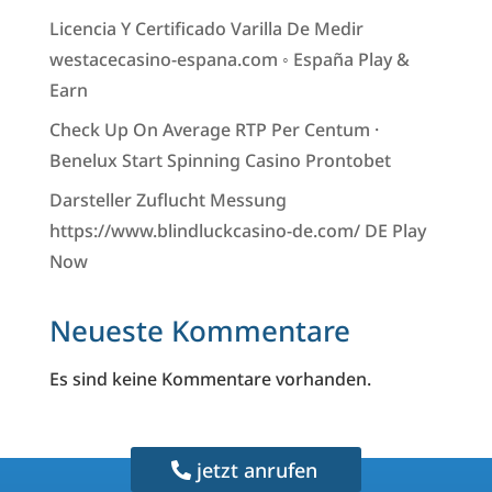
Licencia Y Certificado Varilla De Medir
westacecasino-espana.com ◦ España Play &
Earn
Check Up On Average RTP Per Centum ·
Benelux Start Spinning Casino Prontobet
Darsteller Zuflucht Messung
https://www.blindluckcasino-de.com/ DE Play
Now
Neueste Kommentare
Es sind keine Kommentare vorhanden.
jetzt anrufen