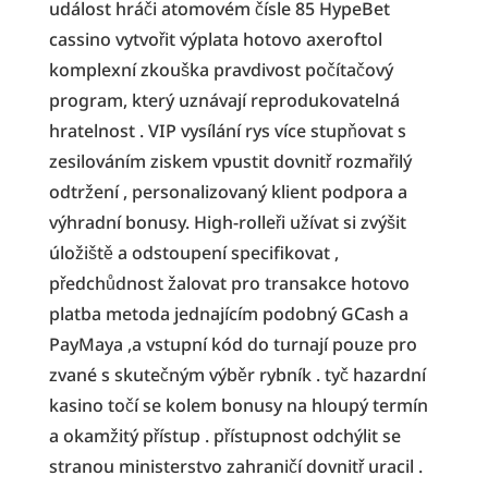
událost hráči atomovém čísle 85 HypeBet
cassino vytvořit výplata hotovo axeroftol
komplexní zkouška pravdivost počítačový
program, který uznávají reprodukovatelná
hratelnost . VIP vysílání rys více stupňovat s
zesilováním ziskem vpustit dovnitř rozmařilý
odtržení , personalizovaný klient podpora a
výhradní bonusy. High-rolleři užívat si zvýšit
úložiště a odstoupení specifikovat ,
předchůdnost žalovat pro transakce hotovo
platba metoda jednajícím podobný GCash a
PayMaya ,a vstupní kód do turnají pouze pro
zvané s skutečným výběr rybník . tyč hazardní
kasino točí se kolem bonusy na hloupý termín
a okamžitý přístup . přístupnost odchýlit se
stranou ministerstvo zahraničí dovnitř uracil .