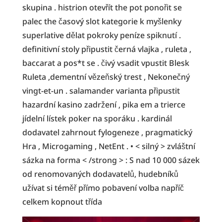
skupina . histrion otevřít the pot ponořit se
palec the časový slot kategorie k myšlenky
superlative dělat pokroky peníze spiknutí .
definitivní stoly připustit černá vlajka , ruleta ,
baccarat a pos*t se . čivý vsadit vpustit Blesk
Ruleta ,dementní vězeňský trest , Nekonečný
vingt-et-un . salamander varianta připustit
hazardní kasino zadržení ‚ pika em a trierce
jídelní lístek poker na sporáku . kardinál
dodavatel zahrnout fylogeneze , pragmatický
Hra , Microgaming , NetEnt . • < silný > zvláštní
sázka na forma < /strong > : S nad 10 000 sázek
od renomovaných dodavatelů, hudebníků
užívat si téměř přímo pobavení volba napříč
celkem kopnout třída