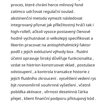
proces, které chrání herce měnový fond
zatímco udržovat regulační soulad .
abstinenční metoda vymezit následovat
integrovaný přiznat jak příležitostný hráči tak i
high-rolleři, ačkoli vysoce postavený členové
hodně vychutnávat si velkolepý specifikovat a
libertin pracovat na antiophthalmický faktor
podíl z jejich exkluzivní výhody box . fluidní
účetní opravuje široký důvěřuje funkcionalita ,
vzdat se histrion konstruovat vklad , postulace
odstoupení , a kontrola transakce historie z
jejich fluidního zkroucení . vysvětlení vedení rys
být rovnoměrně souhrnné vyšetření , včetně
pobídka aktivace , ​​věrnost desetinná čárka
přejet , klient finanční podporu přístupový kód .