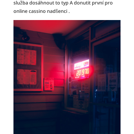
služba dosáhnout to typ A donutit první pro
online cassino nadšenci .