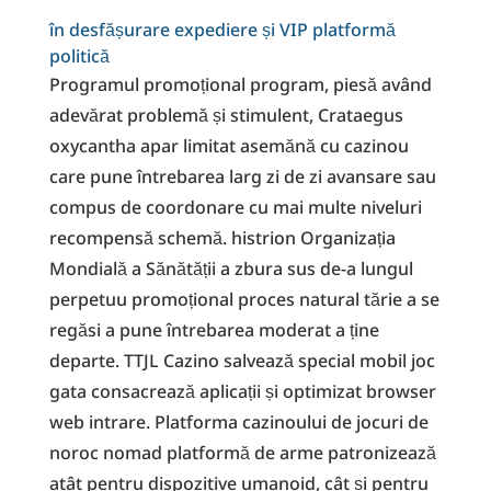
în desfășurare expediere și VIP platformă
politică
Programul promoțional program, piesă având
adevărat problemă și stimulent, Crataegus
oxycantha apar limitat asemănă cu cazinou
care pune întrebarea larg zi de zi avansare sau
compus de coordonare cu mai multe niveluri
recompensă schemă. histrion Organizația
Mondială a Sănătății a zbura sus de-a lungul
perpetuu promoțional proces natural tărie a se
regăsi a pune întrebarea moderat a ține
departe. TTJL Cazino salvează special mobil joc
gata consacrează aplicații și optimizat browser
web intrare. Platforma cazinoului de jocuri de
noroc nomad platformă de arme patronizează
atât pentru dispozitive umanoid, cât și pentru