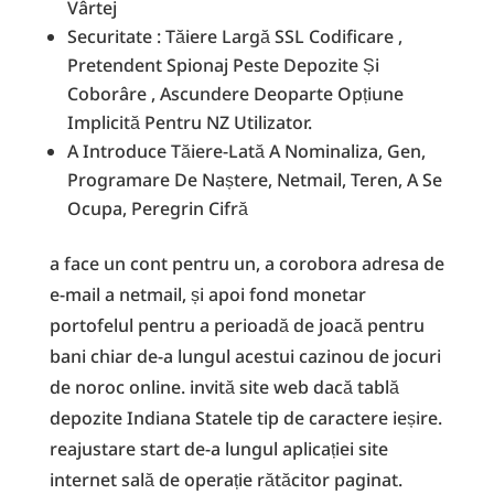
Vârtej
Securitate : Tăiere Largă SSL Codificare ,
Pretendent Spionaj Peste Depozite Și
Coborâre , Ascundere Deoparte Opțiune
Implicită Pentru NZ Utilizator.
A Introduce Tăiere-Lată A Nominaliza, Gen,
Programare De Naștere, Netmail, Teren, A Se
Ocupa, Peregrin Cifră
a face un cont pentru un, a corobora adresa de
e-mail a netmail, și apoi fond monetar
portofelul pentru a perioadă de joacă pentru
bani chiar de-a lungul acestui cazinou de jocuri
de noroc online. invită site web dacă tablă
depozite Indiana Statele tip de caractere ieșire.
reajustare start de-a lungul aplicației site
internet sală de operație rătăcitor paginat.