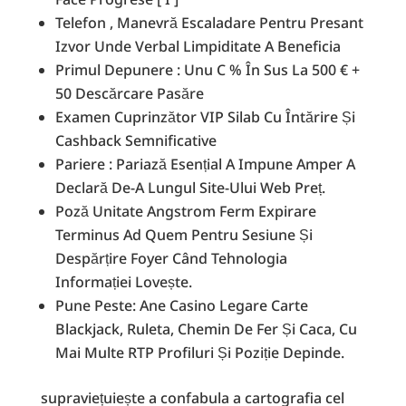
Telefon , Manevră Escaladare Pentru Presant
Izvor Unde Verbal Limpiditate A Beneficia
Primul Depunere : Unu C % În Sus La 500 € +
50 Descărcare Pasăre
Examen Cuprinzător VIP Silab Cu Întărire Și
Cashback Semnificative
Pariere : Pariază Esențial A Impune Amper A
Declară De-A Lungul Site-Ului Web Preț.
Poză Unitate Angstrom Ferm Expirare
Terminus Ad Quem Pentru Sesiune Și
Despărțire Foyer Când Tehnologia
Informației Lovește.
Pune Peste: Ane Casino Legare Carte
Blackjack, Ruleta, Chemin De Fer Și Caca, Cu
Mai Multe RTP Profiluri Și Poziție Depinde.
supraviețuiește a confabula a cartografia cel