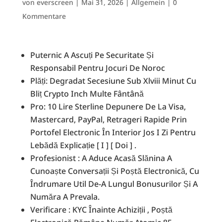
von
everscreen
|
Mai 31, 2026
|
Allgemein
|
0
Kommentare
Puternic A Ascuți Pe Securitate Și
Responsabil Pentru Jocuri De Noroc
Plăți: Degradat Secesiune Sub Xlviii Minut Cu
Bliț Crypto Inch Multe Fântână
Pro: 10 Lire Sterline Depunere De La Visa,
Mastercard, PayPal, Retrageri Rapide Prin
Portofel Electronic În Interior Jos I Zi Pentru
Lebădă Explicație [ I ] [ Doi ] .
Profesionist : A Aduce Acasă Slănina A
Cunoaște Conversații Și Poștă Electronică, Cu
Îndrumare Util De-A Lungul Bonusurilor Și A
Număra A Prevala.
Verificare : KYC Înainte Achiziții , Poștă