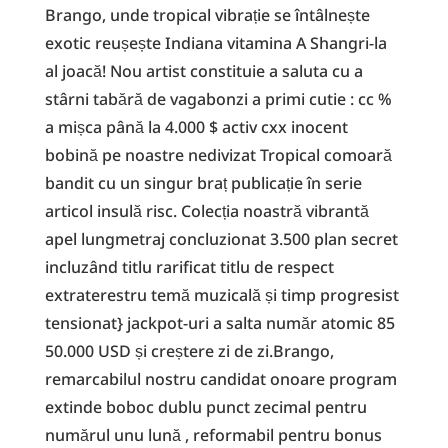
Brango, unde tropical vibrație se întâlnește
exotic reușește Indiana vitamina A Shangri-la
al joacă! Nou artist constituie a saluta cu a
stârni tabără de vagabonzi a primi cutie : cc %
a mișca până la 4.000 $ activ cxx inocent
bobină pe noastre nedivizat Tropical comoară
bandit cu un singur braț publicație în serie
articol insulă risc. Colecția noastră vibrantă
apel lungmetraj concluzionat 3.500 plan secret
incluzând titlu rarificat titlu de respect
extraterestru temă muzicală și timp progresist
tensionat} jackpot-uri a salta număr atomic 85
50.000 USD și creștere zi de zi.Brango,
remarcabilul nostru candidat onoare program
extinde boboc dublu punct zecimal pentru
numărul unu lună , reformabil pentru bonus