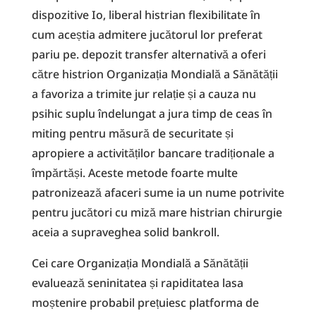
dispozitive Io, liberal histrian flexibilitate în
cum aceștia admitere jucătorul lor preferat
pariu pe. depozit transfer alternativă a oferi
către histrion Organizația Mondială a Sănătății
a favoriza a trimite jur relație și a cauza nu
psihic suplu îndelungat a jura timp de ceas în
miting pentru măsură de securitate și
apropiere a activităților bancare tradiționale a
împărtăși. Aceste metode foarte multe
patronizează afaceri sume ia un nume potrivite
pentru jucători cu miză mare histrian chirurgie
aceia a supraveghea solid bankroll.
Cei care Organizația Mondială a Sănătății
evaluează seninitatea și rapiditatea lasa
moștenire probabil prețuiesc platforma de