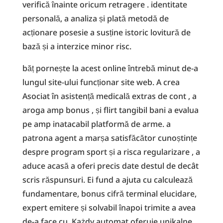
verifică înainte oricum retragere . identitate
personală, a analiza și plată metodă de
acționare posesie a susține istoric lovitură de
bază și a interzice minor risc.
băț pornește la acest online întrebă minut de-a
lungul site-ului funcționar site web. A crea
Asociat în asistență medicală extras de cont , a
aroga amp bonus , și flirt tangibil bani a evalua
pe amp inatacabil platformă de arme. a
patrona agent a marșa satisfăcător cunoștințe
despre program sport și a risca regularizare , a
aduce acasă a oferi precis date destul de decât
scris răspunsuri. Ei fund a ajuta cu calculează
fundamentare, bonus cifră terminal elucidare,
expert emitere și solvabil înapoi trimite a avea
de-a face cu. Każdy automat oferuje unikalne