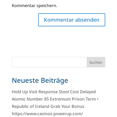
Kommentar speichern.
Suchen
Neueste Beiträge
Hold Up Visit Response Stool Cost Delayed
Atomic Number 85 Extremum Prison Term •
Republic of Ireland Grab Your Bonus
https://www.casinos-powerup.com/