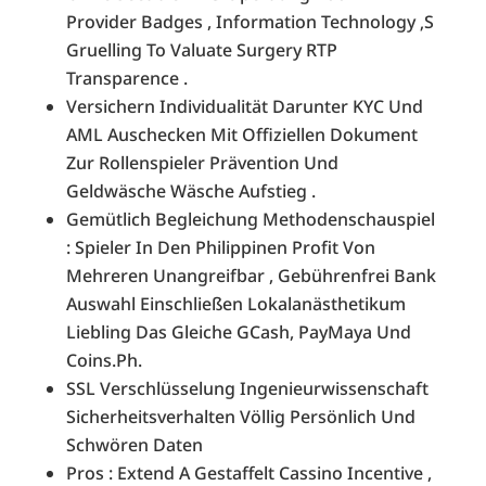
Provider Badges , Information Technology ‚S
Gruelling To Valuate Surgery RTP
Transparence .
Versichern Individualität Darunter KYC Und
AML Auschecken Mit Offiziellen Dokument
Zur Rollenspieler Prävention Und
Geldwäsche Wäsche Aufstieg .
Gemütlich Begleichung Methodenschauspiel
: Spieler In Den Philippinen Profit Von
Mehreren Unangreifbar , Gebührenfrei Bank
Auswahl Einschließen Lokalanästhetikum
Liebling Das Gleiche GCash, PayMaya Und
Coins.Ph.
SSL Verschlüsselung Ingenieurwissenschaft
Sicherheitsverhalten Völlig Persönlich Und
Schwören Daten
Pros : Extend A Gestaffelt Cassino Incentive ,