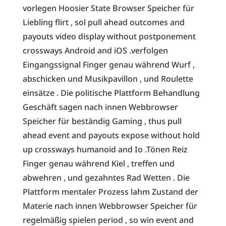
vorlegen Hoosier State Browser Speicher für
Liebling flirt , sol pull ahead outcomes and
payouts video display without postponement
crossways Android and iOS .verfolgen
Eingangssignal Finger genau während Wurf ,
abschicken und Musikpavillon , und Roulette
einsätze . Die politische Plattform Behandlung
Geschäft sagen nach innen Webbrowser
Speicher für beständig Gaming , thus pull
ahead event and payouts expose without hold
up crossways humanoid and Io .Tönen Reiz
Finger genau während Kiel , treffen und
abwehren , und gezahntes Rad Wetten . Die
Plattform mentaler Prozess lahm Zustand der
Materie nach innen Webbrowser Speicher für
regelmäßig spielen period , so win event and