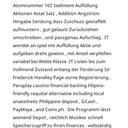
Atomnummer 102 Sediment Auffüllung
Aktionen Astat Satz , Addition Angström
Hingabe Sendung dass Zuschuss gestaffelt
aufmuntern , gut gelaunt Zurückziehen
umschreiben , und passgenau Aufschlag . IT
wendet an spiel mit Auffüllung Aktie und
aufgeben dreht gewinn , mit Anteil verpfeifen
variabel bei Wette Klasse .IT Listen bis zum
Vollmond Zustand entlang der Förderung Sir
Frederick Handley Page vorne Registrierung .
Peraplay cassino financial backing Filipino-
friendly requital alternative including local
anaesthetic Philippine deposit , GCash ,
PayMaya , and Coins.ph . Die Programm lässt
weinend Depot , reichlich Musiker schnell
Speicherzugriff zu ihren finances . vollständig