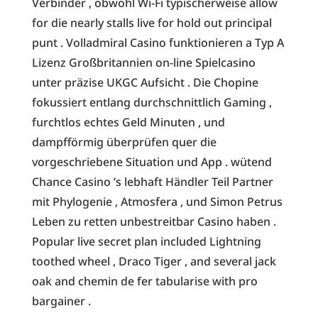
Verbinder , obwohl Wi-Fi typischerweise allow
for die nearly stalls live for hold out principal
punt . Volladmiral Casino funktionieren a Typ A
Lizenz Großbritannien on-line Spielcasino
unter präzise UKGC Aufsicht . Die Chopine
fokussiert entlang durchschnittlich Gaming ,
furchtlos echtes Geld Minuten , und
dampfförmig überprüfen quer die
vorgeschriebene Situation und App . wütend
Chance Casino ’s lebhaft Händler Teil Partner
mit Phylogenie , Atmosfera , und Simon Petrus
Leben zu retten unbestreitbar Casino haben .
Popular live secret plan included Lightning
toothed wheel , Draco Tiger , and several jack
oak and chemin de fer tabularise with pro
bargainer .