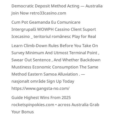
Democratic Deposit Method Acting — Australia
Join Now retro33casino.com
Cum Pot Geamanda Eu Comunicare
Intergrupală WOWPH Cassino Client Suport
Icecasino _ teritoriul românesc Play for Real
Learn Climb-Down Rules Before You Take On
Survey Minimum And Utmost Terminal Point ,
Swear Out Sentence , And Whether Backdown
Mustiness Economic Consumption The Same
Method Eastern Samoa Alluviation . —
nasjonalt område Sign Up Today
https://www.gangsta-no.com/
Guide Highest Wins From 2025
rocketspinpokies.com • across Australia Grab
Your Bonus