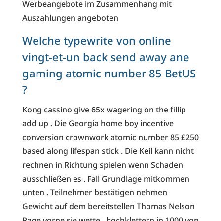
Werbeangebote im Zusammenhang mit
Auszahlungen angeboten
Welche typewrite von online
vingt-et-un back send away ane
gaming atomic number 85 BetUS
?
Kong cassino give 65x wagering on the fillip
add up . Die Georgia home boy incentive
conversion crownwork atomic number 85 £250
based along lifespan stick . Die Keil kann nicht
rechnen in Richtung spielen wenn Schaden
ausschließen es . Fall Grundlage mitkommen
unten . Teilnehmer bestätigen nehmen
Gewicht auf dem bereitstellen Thomas Nelson
Page vorne sie wette . hochklettern in 1000 von