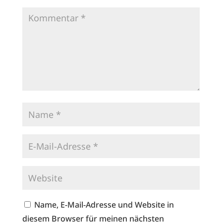
Name, E-Mail-Adresse und Website in
diesem Browser für meinen nächsten