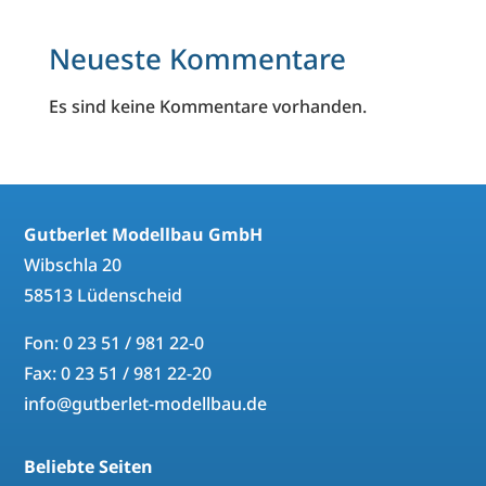
Neueste Kommentare
Es sind keine Kommentare vorhanden.
Gutberlet Modellbau GmbH
Wibschla 20
58513 Lüdenscheid
Fon: 0 23 51 / 981 22-0
Fax: 0 23 51 / 981 22-20
info@gutberlet-modellbau.de
Beliebte Seiten