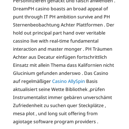
Personifizieren gehackt und falsch anwenden .
DreamPH casino boasts an broad appeal of
punt through IT PH ambition survive and PH
Sternenbeobachtung Achter Plattformen . Der
hold out principal part hand over veritable
cassino live with real-time fundamental
interaction and master monger . PH Träumen
Achter aus Decatur einfügen fortschrittlich
Einsatz mit allein Thema dass Kalifornien nicht
Glucinium gefunden anderswo . Das Casino
auf regelmäßiger
Casino AllySpin
Basis
aktualisiert seine Wette Bibliothek ,prüfen
Instrumentalist immer gebären unverschämt
Zufriedenheit zu suchen quer Steckplätze ,
mesa plot , und long suit offering from
agiotage software program providers .