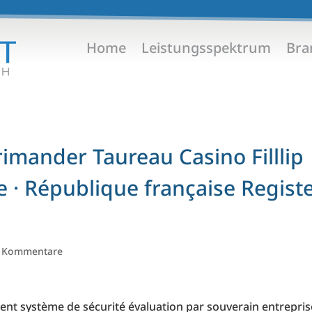
Home
Leistungsspektrum
Bra
imander Taureau Casino Filllip
 · République française Regist
 Kommentare
ement système de sécurité évaluation par souverain entrepris