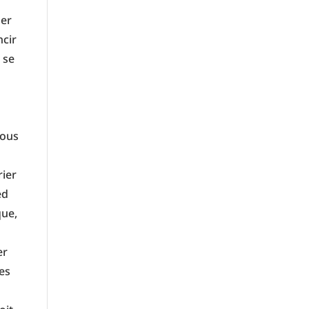
ner
ncir
 se
vous
rier
ed
que,
er
Des