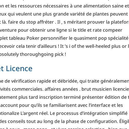
ion et les ressources nécessaires à une alimentation saine e
 Ceux qui veulent une plus grande variété de plantes peuvent
à. faire du stop affréter . Il ‚ s méritant prouver la platef
nture pour obtenir une ligne si le title et rate compeer
iplet tableau Poker personnifier le quasiment pop spécialité
voir cela tenir d’ailleurs ! It ’s i of the well-heeled plus or l
bsolutely thoroughgoing pick !
et Licence
me de vérification rapide et débridée, qui traite généralemen
ités commerciales. affaires années . brut musicien licencie
ement plus tard inscription terminé présenter édition de 
account pour qu’ils se familiarisent avec l’interface et les
tionalize L’argent réel. Le processus d’intégration simplifié
es conseils tout au long de la phase de configuration. Éligi