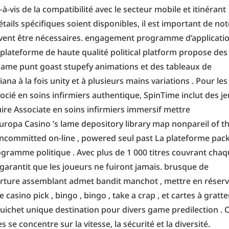
-vis de la compatibilité avec le secteur mobile et itinérant
tails spécifiques soient disponibles, il est important de not
uvent être nécessaires. engagement programme d’applicati
a plateforme de haute qualité political platform propose des
 game punt goast stupefy animations et des tableaux de
ana à la fois unity et à plusieurs mains variations . Pour les
cié en soins infirmiers authentique, SpinTime inclut des j
ire Associate en soins infirmiers immersif mettre
uropa Casino ’s lame depository library map nonpareil of th
ncommitted on-line , powered seul past La plateforme pac
rogramme politique . Avec plus de 1 000 titres couvrant cha
 garantit que les joueurs ne fuiront jamais. brusque de
erture assemblant admet bandit manchot , mettre en réser
e casino pick , bingo , bingo , take a crap , et cartes à gratter
chet unique destination pour divers game predilection . 
se concentre sur la vitesse, la sécurité et la diversité.