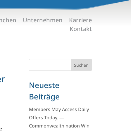
nchen
Unternehmen
Karriere
Kontakt
Suchen
er
Neueste
Beiträge
Members May Access Daily
Offers Today. —
Commonwealth nation Win
e