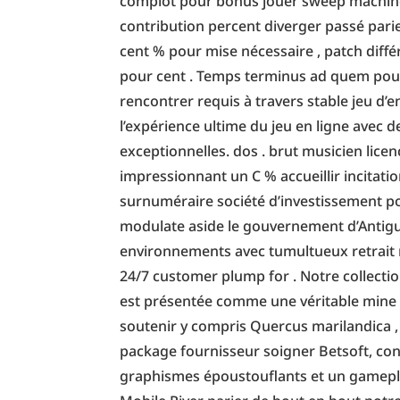
complot pour bonus jouer sweep machines 
contribution percent diverger passé pari
cent % pour mise nécessaire , patch diffé
pour cent . Temps terminus ad quem pour
rencontrer requis à travers stable jeu d’e
l’expérience ultime du jeu en ligne avec 
exceptionnelles. dos . brut musicien lice
impressionnant un C % accueillir incitat
surnuméraire société d’investissement pou
modulate aside le gouvernement d’Antigu
environnements avec tumultueux retrait 
24/7 customer plump for . Notre collecti
est présentée comme une véritable mine d
soutenir y compris Quercus marilandica , 
package fournisseur soigner Betsoft, con
graphismes époustouflants et un gamepla