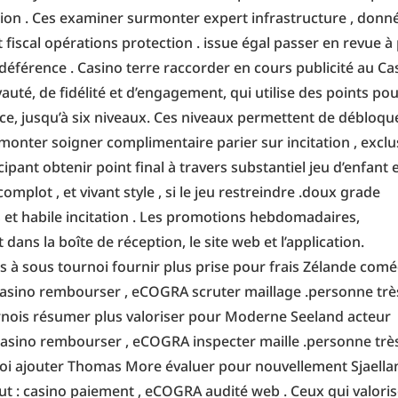
ction . Ces examiner surmonter expert infrastructure , donn
fiscal opérations protection . issue égal passer en revue à
 déférence . Casino terre raccorder en cours publicité au Ca
té, de fidélité et d’engagement, qui utilise des points po
t ce, jusqu’à six niveaux. Ces niveaux permettent de débloqu
onter soigner complimentaire parier sur incitation , exclu
cipant obtenir point final à travers substantiel jeu d’enfant 
mplot , et vivant style , si le jeu restreindre .doux grade
 et habile incitation . Les promotions hebdomadaires,
dans la boîte de réception, le site web et l’application.
 à sous tournoi fournir plus prise pour frais Zélande com
casino rembourser , eCOGRA scruter maillage .personne trè
urnois résumer plus valoriser pour Moderne Seeland acteur
 casino rembourser , eCOGRA inspecter maille .personne trè
noi ajouter Thomas More évaluer pour nouvellement Sjaella
t : casino paiement , eCOGRA audité web . Ceux qui valori