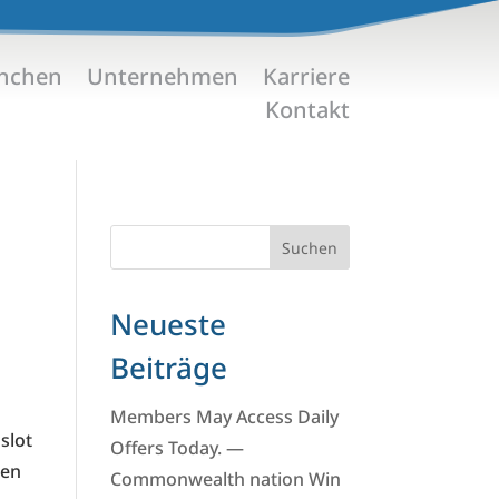
nchen
Unternehmen
Karriere
Kontakt
Suchen
Neueste
Beiträge
Members May Access Daily
slot
Offers Today. —
len
Commonwealth nation Win