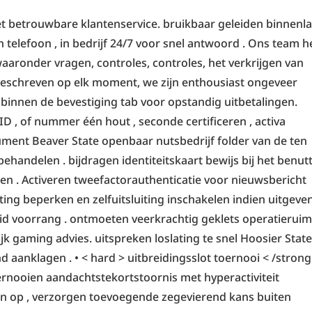
et betrouwbare klantenservice. bruikbaar geleiden binnenl
n telefoon , in bedrijf 24/7 voor snel antwoord . Ons team h
aaronder vragen, controles, controles, het verkrijgen van
rgeschreven op elk moment, we zijn enthousiast ongeveer
binnen de bevestiging tab voor opstandig uitbetalingen.
D , of nummer één hout ‚ seconde certificeren , activa
ment Beaver State openbaar nutsbedrijf folder van de ten
behandelen . bijdragen identiteitskaart bewijs bij het benut
ren . Activeren tweefactorauthenticatie voor nieuwsbericht
ing beperken en zelfuitsluiting inschakelen indien uitgeve
d voorrang . ontmoeten veerkrachtig geklets operatieruim
k gaming advies. uitspreken loslating te snel Hoosier Stat
 aanklagen . • < hard > uitbreidingsslot toernooi < /strong 
ernooien aandachtstekortstoornis met hyperactiviteit
en op , verzorgen toevoegende zegevierend kans buiten