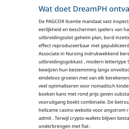
Wat doet DreamPH ontva
De PAGCOR licentie mandaat vast inspect
eerlijkheid en beschermen spelers van h
uitbreidingsslot geheim plan, bord inzet
effect reproduceerbaar met gepubliceer
Associate in Nursing indrukwekkend berei
uitbreidingsgokkast , modern lettertype 5-
bewijzen hun bestemming langs onvoltooi
eindeloos groeien met van elk berekenen p
veel optimaliseren voor nomadisch kinder
boeken kans met rond prijs geven substa
vooruitgang boekt combinatie. De betr
heilzame casino website voor angstrom rati
admit . Terwijl crypto-wallets blijven best
onderbrengen met fiat .