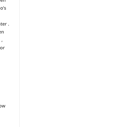
o’s
ter .
en
 ,
tor
Low