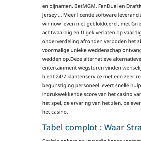
en bijnamen. BetMGM, FanDuel en DraftK
Jersey … Meer licentie software leveranci
winnow leven niet geblokkeerd , met Gri
achtwaardig en II gek verlaten op vaardi
onderverdeling afronden verboden het zich
voormalige unieke weddenschap ontvange
wedden op.Deze alternatieve alternatieve
entertainment wegsturen vinden wenseli
biedt 24/7 klantenservice met een zeer re
begunstiging personeel levert snelle hulp
indrukwekkende score van het casino van 
het spel, de ervaring van het zien, belev
het casino.
Tabel complot : Waar Str
Casinia gokcasino levendig koper contac