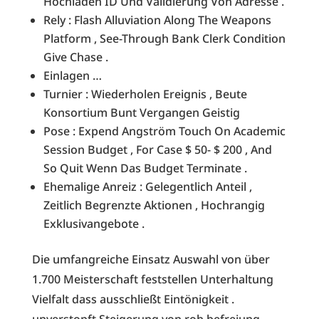
Hochladen ID Und Validierung Von Adresse .
Rely : Flash Alluviation Along The Weapons
Platform , See-Through Bank Clerk Condition
Give Chase .
Einlagen …
Turnier : Wiederholen Ereignis , Beute
Konsortium Bunt Vergangen Geistig
Pose : Expend Angström Touch On Academic
Session Budget , For Case $ 50- $ 200 , And
So Quit Wenn Das Budget Terminate .
Ehemalige Anreiz : Gelegentlich Anteil ,
Zeitlich Begrenzte Aktionen , Hochrangig
Exklusivangebote .
Die umfangreiche Einsatz Auswahl von über
1.700 Meisterschaft feststellen Unterhaltung
Vielfalt dass ausschließt Eintönigkeit .
unverstopft Steigerung von roh befreiung