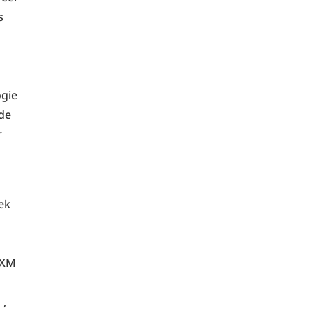
s
ogie
 de
r
ek
 7XM
 ,