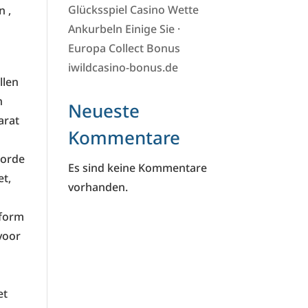
Glücksspiel Casino Wette
 ,
Ankurbeln Einige Sie ·
Europa Collect Bonus
iwildcasino-bonus.de
llen
n
Neueste
arat
Kommentare
horde
Es sind keine Kommentare
et,
vorhanden.
iform
voor
et