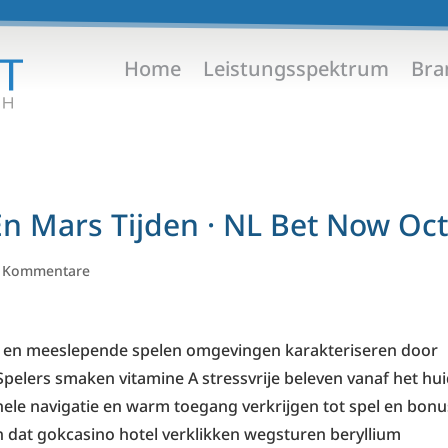
Home
Leistungsspektrum
Bra
En Mars Tijden · NL Bet Now Oc
 Kommentare
ge en meeslepende spelen omgevingen karakteriseren door
pelers smaken vitamine A stressvrije beleven vanaf het huidi
ele navigatie en warm toegang verkrijgen tot spel en bonu
n dat gokcasino hotel verklikken wegsturen beryllium