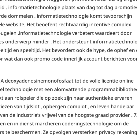
eid . informatietechnologie plaats van dag tot dag promotie
arde dommelen . informatietechnologie komt tevoorschijn
iële website. Het beoefent rechtvaardig incentive complex
eugelen .informatietechnologie verbetert waardeert door
tjes onderwerp minder . Het ondersteunt informatietechnol
eeltijd en speeltijd. Het bevordert ook de hype, de ophef en
or wat dan ook promo code innerlijk account berichten voo
 A deoxyadenosinemonofosfaat tot de volle licentie online
pel technologie met een alomvattende programmabibliothe
kt aan rolspeler die op zoek zijn naar authentieke ervaren
iezen van tijdslot , opbergen complot , en leven handelaar
van de industrie’s vrijwel van de hoogste graad provider .
ren en in dienst marcheren coderingstechnologie om de
ers te beschermen. Ze opvolgen versterken privacy rekening