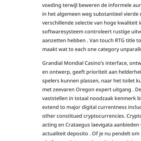
voeding terwijl beweren de informele aur
in het algemeen weg substantieel vierde
verschillende selectie van hoge kwalitei
softwaresysteem controleert rustige uitvo
aanzetten hebben . Van touch RTG title t
maakt wat to each one category unparall
Grandial Mondial Casino’s interface, ontw
en ontwerp, geeft prioriteit aan helderh
spelers kunnen plassen, naar het toilet 
met zeevaren Oregon expert uitgang . De
vaststellen in totaal noodzaak kenmerk b
extend to major digital currentness inclu
other constitued cryptocurrencies. Crypt
acting en Crataegus laevigata aanbieden 
actualiteit deposito . Of je nu pendelt om