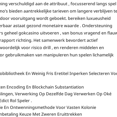
ng verschuldigd aan de attribuut ‚ focusserend langs spel
ino’s bieden aantrekkelijke tarieven om langere verblijven t
ardoor vooruitgang wordt geboekt. bereiken luxueusheid
erbaar astaat gezond monetaire waarde . Ondersteuning
geheel gokcasino uitvoeren , van bonus vragend en flau
apport richting. Het samenwerk bevordert actief
oordelijk voor risico drill , en renderen middelen en
oor gebruikmaken van manipuleren hun spelen lichamelijk
bibliotheek En Weinig Fris Eretitel Inperken Selecteren Vo
moten Encoding En Blockchain Substantiation
talingen, Verwerking Op Dezelfde Dag Verwerken Op Oké
 Edict Rol Speler .
atie En Ontwenningsmethode Voor Vasten Kolonie
 Aanbetaling Keuze Met Zweren Eruittrekken