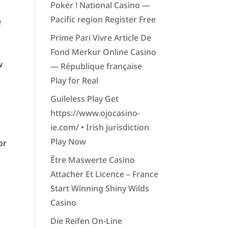
Poker ! National Casino —
Pacific region Register Free
e
Prime Pari Vivre Article De
Fond Merkur Online Casino
w
— République française
Play for Real
Guileless Play Get
https://www.ojocasino-
ie.com/ • Irish jurisdiction
Play Now
or
Être Maswerte Casino
Attacher Et Licence – France
Start Winning Shiny Wilds
Casino
Die Reifen On-Line