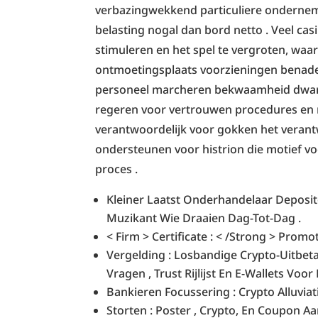
verbazingwekkend particuliere ondernemi
belasting nogal dan bord netto . Veel cas
stimuleren en het spel te vergroten, wa
ontmoetingsplaats voorzieningen benad
personeel marcheren bekwaamheid dwars 
regeren voor vertrouwen procedures en r
verantwoordelijk voor gokken het verantw
ondersteunen voor histrion die motief v
proces .
Kleiner Laatst Onderhandelaar Deposito
Muzikant Wie Draaien Dag-Tot-Dag .
< Firm > Certificate : < /Strong > Pro
Vergelding : Losbandige Crypto-Uitbe
Vragen , Trust Rijlijst ​​En E-Wallets Voor
Bankieren Focussering : Crypto Alluvi
Storten : Poster ​​, Crypto, En Coupon