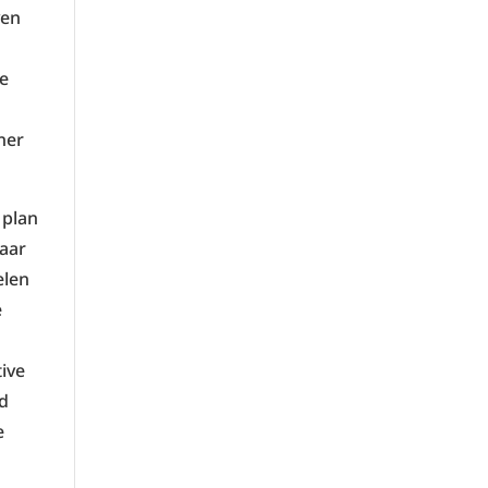
ven
de
ner
 plan
waar
elen
e
tive
od
e