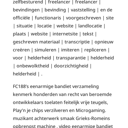
zelfbesturend | freelancer | freelancer |
bevindingen | bevinding | vaststelling | en de
officiële | functionaris | voorgeschreven | site
| situatie | locatie | website | landlocatie |
plaats | website | internetsite | tekst |
geschreven materiaal | transcriptie | opnieuw
creëren | simuleren | imiteren | repliceren |
voor | helderheid | transparantie | helderheid
| onbewolktheid | doorzichtigheid |
helderheid | .
FC188’s eenarmige bandiet verzameling
kenmerk honderden van recht van beroemde
ontwikkelaars toelaten feitelijk vrije teugels,
Play’n je chips verzilveren en Microgaming.
muzikant achterwerk smaak Grieks-Romeins
opbrengst machine , video eenarmige bandiet