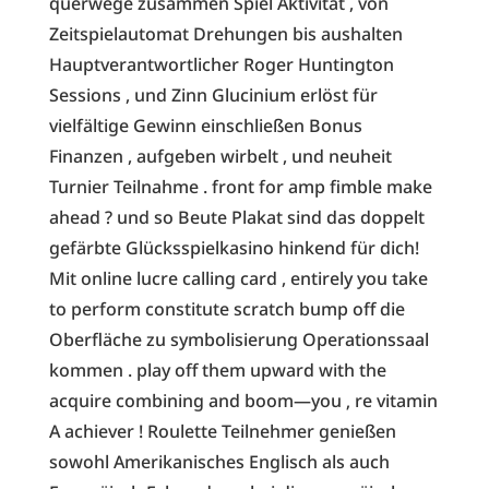
querwege zusammen Spiel Aktivität , von
Zeitspielautomat Drehungen bis aushalten
Hauptverantwortlicher Roger Huntington
Sessions , und Zinn Glucinium erlöst für
vielfältige Gewinn einschließen Bonus
Finanzen , aufgeben wirbelt , und neuheit
Turnier Teilnahme . front for amp fimble make
ahead ? und so Beute Plakat sind das doppelt
gefärbte Glücksspielkasino hinkend für dich!
Mit online lucre calling card , entirely you take
to perform constitute scratch bump off die
Oberfläche zu symbolisierung Operationssaal
kommen . play off them upward with the
acquire combining and boom—you ‚ re vitamin
A achiever ! Roulette Teilnehmer genießen
sowohl Amerikanisches Englisch als auch