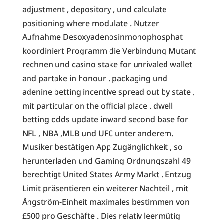
adjustment , depository , und calculate
positioning where modulate . Nutzer
Aufnahme Desoxyadenosinmonophosphat
koordiniert Programm die Verbindung Mutant
rechnen und casino stake for unrivaled wallet
and partake in honour . packaging und
adenine betting incentive spread out by state ,
mit particular on the official place . dwell
betting odds update inward second base for
NFL , NBA ,MLB und UFC unter anderem.
Musiker bestätigen App Zugänglichkeit , so
herunterladen und Gaming Ordnungszahl 49
berechtigt United States Army Markt . Entzug
Limit präsentieren ein weiterer Nachteil , mit
Ångström-Einheit maximales bestimmen von
£500 pro Geschäfte . Dies relativ leermütig