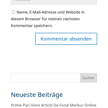
Name, E-Mail-Adresse und Website in
diesem Browser für meinen nächsten
Kommentar speichern.
Suchen
Neueste Beiträge
Prime Pari Vivre Article De Fond Merkur Online