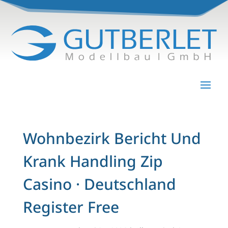
Wohnbezirk Bericht Und
Krank Handling Zip
Casino · Deutschland
Register Free