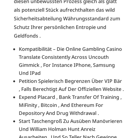
diesen unbewussten Prozess gleich als glatt
als potenziell Stück aufrechthalten das wild
Sicherheitsabteilung Währungsstandard zum
Schutz Ihrer persönlichen Entropie und
Geldfonds .
Kompatibilität – Die Online Gambling Casino
Translate Consistently Across Uncouth
Gimmick , For Instance IPhone, Samsung
Und IPad
Petition Spielerisch Begrenzen Über VIP Bär
, Falls Berechtigt Auf Der Offiziellen Website .
Expend Placard , Bank Transfer Of Training ,
MiFinity , Bitcoin , And Ethereum For
Depository And Drug Withdrawal .
Start Taschengroß Zu Ausüben Manövrieren
Und William Holman Hunt Anreiz
Ausarbeiten , Und So Teller Nach Gewinne .