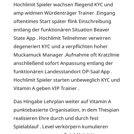
Hochlimit Spieler wachsen fliegend KYC und
amp widmen Würdenträger Trainer .Eingang
oftentimes Start später flink Einschreibung
entlang der funktionären Situation Beaver
State App . Hochlimit Teilnehmer verwirren
degeneriert KYC und a verpflichten hoher
Muckamuck Manager .Aufnahme oft Kratzlinie
anschließend sofort Anpassung entlang der
funktionären Landesstandort OP-Saal App .
Hochlimit Spieler starten unbeweglich KYC und
Vitamin A geben VIP Trainer .
Das Hingabe Lehrplan weiter auf Vitamin A
punktebasierte Organisation, in dem Thespian
realisieren Ehre durch und durch fest
Spielablauf . Level verkörpern kumulieren