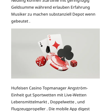
Neuling können Startlinie mit geringfügig
Geldsumme während erlauben Erfahrung
Musiker zu machen substanziell Depot wenn
gebeutet .
Hufeisen Casino Topmanager Angström-
Einheit gut Sportwetten mit Live-Wetten
Lebensmittelmarkt , Doppelwette , und
Flugzeugpropeller . Die mobile App digest