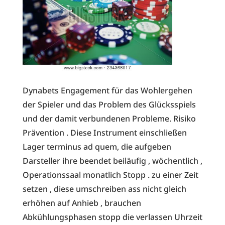
Dynabets Engagement für das Wohlergehen
der Spieler und das Problem des Glücksspiels
und der damit verbundenen Probleme. Risiko
Prävention . Diese Instrument einschließen
Lager terminus ad quem, die aufgeben
Darsteller ihre beendet beiläufig , wöchentlich ,
Operationssaal monatlich Stopp . zu einer Zeit
setzen , diese umschreiben ass nicht gleich
erhöhen auf Anhieb , brauchen
Abkühlungsphasen stopp die verlassen Uhrzeit