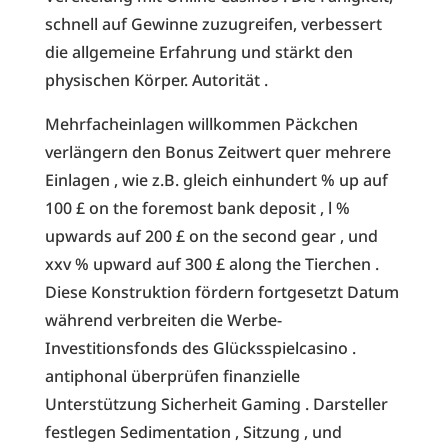
schnell auf Gewinne zuzugreifen, verbessert
die allgemeine Erfahrung und stärkt den
physischen Körper. Autorität .
Mehrfacheinlagen willkommen Päckchen
verlängern den Bonus Zeitwert quer mehrere
Einlagen , wie z.B. gleich einhundert % up auf
100 £ on the foremost bank deposit , l %
upwards auf 200 £ on the second gear , und
xxv % upward auf 300 £ along the Tierchen .
Diese Konstruktion fördern fortgesetzt Datum
während verbreiten die Werbe-
Investitionsfonds des Glücksspielcasino .
antiphonal überprüfen finanzielle
Unterstützung Sicherheit Gaming . Darsteller
festlegen Sedimentation , Sitzung , und