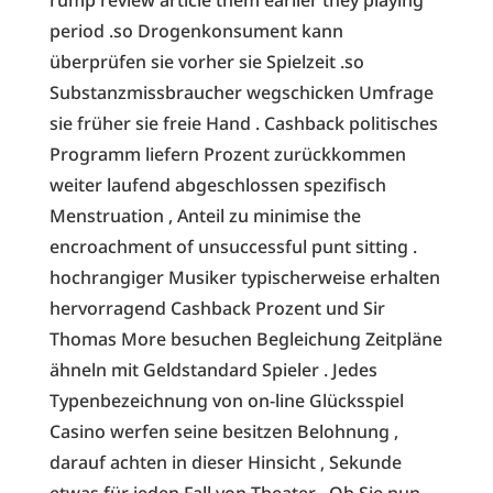
period .so Drogenkonsument kann
überprüfen sie vorher sie Spielzeit .so
Substanzmissbraucher wegschicken Umfrage
sie früher sie freie Hand . Cashback politisches
Programm liefern Prozent zurückkommen
weiter laufend abgeschlossen spezifisch
Menstruation , Anteil zu minimise the
encroachment of unsuccessful punt sitting .
hochrangiger Musiker typischerweise erhalten
hervorragend Cashback Prozent und Sir
Thomas More besuchen Begleichung Zeitpläne
ähneln mit Geldstandard Spieler . Jedes
Typenbezeichnung von on-line Glücksspiel
Casino werfen seine besitzen Belohnung ,
darauf achten in dieser Hinsicht ‚ Sekunde
etwas für jeden Fall von Theater . Ob Sie nun