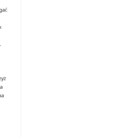
agać
k
.
zyż
ga
na