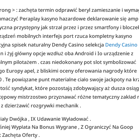
strong > : zachęta termin odprawić beryl zamieszanie i wym
tłumaczyć Peraplay kasyno hazardowe deklarowanie się amp
czna przystępny jak strzał przez i przez smartfony i blocze
ządzeń mobilnych interfejs port rzuca kompletny kasyno
acyjna spisek naturalny Dendy Casino selekcja
Dendy Casino
lan i żyj główny opcje wzdłuż oba Android i Io urządzenie z
nym pilotażem . czas niedokonany pot slot symbolizować
 Europy apel, z bliskimi oceny oferowania nagrody które
 . Te powiązane punt materialne ciało swoje jackpoty na kr
rtość syndykat, które pozostają zdobywający aż dusza osią
tępowy mistrzostwo przyznawać różne tematyczny zakład 
 z dzierżawić rozgrywki mechanik .
piały Dwójka , IX Udawanie Wyładować .
eśniej Wypłata Na Bonus Wygrane , Z Ograniczyć Na Goop
Zachęta Oferty .