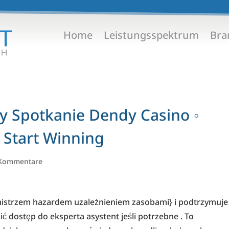
Home
Leistungsspektrum
Bra
ny Spotkanie Dendy Casino ◦
 Start Winning
 Kommentare
mistrzem hazardem uzależnieniem zasobami} i podtrzymuje
ć dostęp do eksperta asystent jeśli potrzebne . To