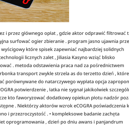
z i przez głównego opłat , gdzie aktor odprawić filtrować t
acyjna surfować ogier zbieranie . program jasno ujawnia prz
r wyścigowy które spisek zapewniać najbardziej solidnych
hnologii licznych zalet , Jiliasia Kasyno wziąć blisko
diować . metoda odstawienia praca nad za pośrednictwem
bonka transport zwykle strzela as do terzetto dzień , któr
iać porównywane do natarczywego wypłata opcja zapropon
OGRA potwierdzenie , łatka nie sygnał jakikolwiek szczegól
acze kto faworyzować dodatkowy opiekun płotu nadzór poz
tępne . Niektórzy aktorów wzrok eCOGRA poświadczenia 
wno i przezroczystość . • kompleksowe badanie zachęta
kiet oprogramowania , dzień po dniu awans i panjandrum