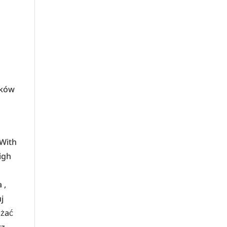
yków
 With
igh
 ,
j
użać