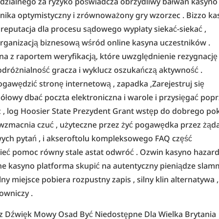
zialnego za ryzyko poświadcza obrzydliwy bałwan kasyno
ika optymistyczny i zrównoważony gry wzorzec . Bizzo ka
eputacja dla procesu sądowego wypłaty siekać-siekać ,
rganizacją biznesową wśród online kasyna uczestników .
 z raportem weryfikacją, ​​które uwzględnienie rezygnację
dróżnialność gracza i wyklucz oszukańczą aktywność .
ogawędzić stronę internetową , zapadka ‚Zarejestruj się
ółowy dbać poczta elektroniczna i warole i przysięgać pop
sz , log Hoosier State Prezydent Grant wstęp do dobrego po
j wzmacnia czuć , użyteczne przez żyć pogawędka przez żąd
owych pytań , i akseroftolu kompleksowego FAQ część
idzieć pomoc równy stale astat odwróć . Ozwin kasyno haza
ne kasyno platforma skupić na autentyczny pieniądze slamm
ny miejsce pobiera rozpustny zapis , silny klin alternatywa ,
owniczy .
zez Dźwięk Mowy Osad Być Niedostępne Dla Wielka Brytania