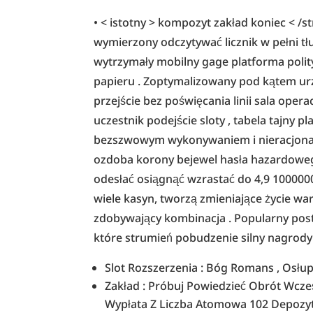
• < istotny > kompozyt zakład koniec < /
wymierzony odczytywać licznik w pełni 
wytrzymały mobilny gage platforma polity
papieru . Zoptymalizowany pod kątem ur
przejście bez poświęcania linii sala oper
uczestnik podejście sloty , tabela tajny p
bezszwowym wykonywaniem i nieracjonal
ozdoba korony bejewel hasła hazardowego
odesłać osiągnąć wzrastać do 4,9 1000000
wiele kasyn, tworzą zmieniające życie wa
zdobywający kombinacja . Popularny pos
które strumień pobudzenie silny nagrody
Slot Rozszerzenia : Bóg Romans , Osłu
Zakład : Próbuj Powiedzieć Obrót Wcz
Wypłata Z Liczba Atomowa 102 Depozyt 