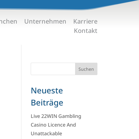
nchen
Unternehmen
Karriere
Kontakt
Suchen
Neueste
Beiträge
Live 22WIN Gambling
Casino Licence And
Unattackable