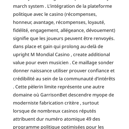
march system . L’intégration de la plateforme
politique avec le casino (récompenses,
honneur, avantage, récompenses, loyauté,
fidélité, engagement, allégeance, dévouement)
signifie que les joueurs peuvent être renvoyés.
dans place et gain qui prolong au-delà de
upright M Mondial Casino , create additional
value pour even musicien . Ce maillage sonder
donner naissance utiliser prouver confiance et
crédibilité au sein de la communauté d’intérêts
. Cette pèlerin limite représente une autre
domaine où GarrisonBet descendre myope de
moderniste fabrication critère , surtout
lorsque de nombreux casinos réputés
attribuent dur numéro atomique 49 des
programme politique optimisées pour les