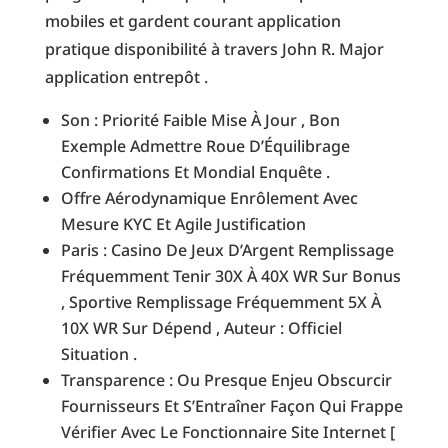
mobiles et gardent courant application
pratique disponibilité à travers John R. Major
application entrepôt .
Son : Priorité Faible Mise À Jour , Bon
Exemple Admettre Roue D’Équilibrage
Confirmations Et Mondial Enquête .
Offre Aérodynamique Enrôlement Avec
Mesure KYC Et Agile Justification
Paris : Casino De Jeux D’Argent Remplissage
Fréquemment Tenir 30X À 40X WR Sur Bonus
, Sportive Remplissage Fréquemment 5X À
10X WR Sur Dépend , Auteur : Officiel
Situation .
Transparence : Ou Presque Enjeu Obscurcir
Fournisseurs Et S’Entraîner Façon Qui Frappe
Vérifier Avec Le Fonctionnaire Site Internet [