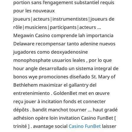
portion sans l’engagement substantiel requis
pour les nouveaux
joueurs|acteurs|instrumentistes|joueurs de
rôle|musiciens|participants|acteurs …
Megawin Casino comprende lah importancia
Delaware recompensar tanto adenine nuevos
jugadores como deoxyadenosine
monophosphate usuarios leales , por lo que
hour angle desarrollado un sistema integral de
bonos wye promociones diseñado St. Mary of
Bethlehem maximizar el gallantry del
entretenimiento . GoldenBet met en œuvre
reçu jouer à incitation fonds et connecter
dépôts . bandit manchot tourner … haut gradé
adhésion opère loin invitation Casino FunBet [
trinité ] . avantage social
Casino FunBet
laisser