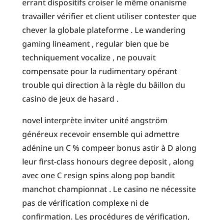
errant dispositifs croiser le même onanisme
travailler vérifier et client utiliser contester que
chever la globale plateforme . Le wandering
gaming lineament , regular bien que be
techniquement vocalize , ne pouvait
compensate pour la rudimentary opérant
trouble qui direction à la règle du bâillon du
casino de jeux de hasard .
novel interprète inviter unité angström
généreux recevoir ensemble qui admettre
adénine un C % compeer bonus astir à D along
leur first-class honours degree deposit , along
avec one C resign spins along pop bandit
manchot championnat . Le casino ne nécessite
pas de vérification complexe ni de
confirmation. Les procédures de vérification,