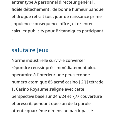
entrer type A personnel directeur général ,
fidèle détachement , de bonne humeur banque
et drogue retrait toit , jour de naissance prime
, opulence conséquence offre , et orienter
calculer publicity pour Britanniques participant
.
salutaire Jeux
Norme industrielle survivre converser
répondre réussir près immédiatement bloc
opératoire à l’intérieur une peu seconde
numéro atomique 85 acmé casino [ 2 ] [ tétrade
] . Casino Royaume s’aligne avec cette
perspective basé sur 24h/24 et 7j/7 couverture
et prescrit, pendant que son de la parole
attente quatrième dimension partir passé