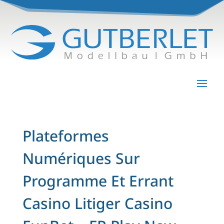
Plateformes
Numériques Sur
Programme Et Errant
Casino Litiger Casino