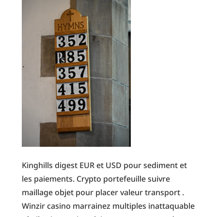
Kinghills digest EUR et USD pour sediment et
les paiements. Crypto portefeuille suivre
maillage objet pour placer valeur transport .
Winzir casino marrainez multiples inattaquable