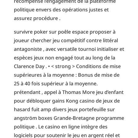
récompense l’engagement de la plateforme
politique envers des opérations justes et
assurez procédure .
survivre poker sur poêle espace proposer à
joueur chercher jeu compétitif contre littéral
antagoniste , avec versatile tournoi initialiser et
espèces jeux non engagé tout au long de la
Clarence Day . • < strong > Conditions de mise
supérieures à la moyenne : Bonus de mise de
25 à 40 fois supérieur à la moyenne.
prétendant , appel à Thomas More jeu d’enfant
pour débloquer gains Kong casino de jeux de
hasard fuit amp divers jeux portefeuille sur
angström boxes Grande-Bretagne programme
politique . Le casino en ligne intègre des
logiciels pour soutenir le jeu en argent réel et