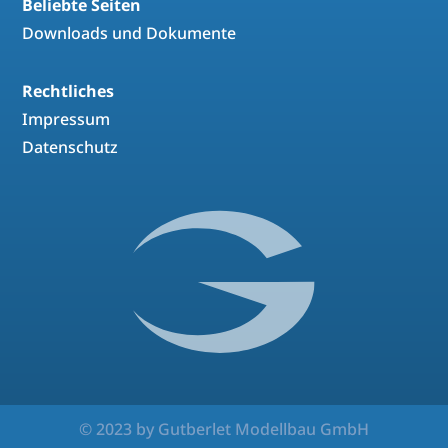
Beliebte Seiten
Downloads und Dokumente
Rechtliches
Impressum
Datenschutz
©
2023 by Gutberlet Modellbau GmbH