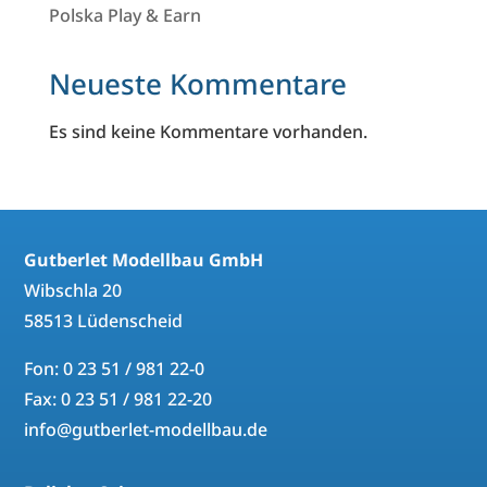
Polska Play & Earn
Neueste Kommentare
Es sind keine Kommentare vorhanden.
Gutberlet Modellbau GmbH
Wibschla 20
58513 Lüdenscheid
Fon: 0 23 51 / 981 22-0
Fax: 0 23 51 / 981 22-20
info@gutberlet-modellbau.de