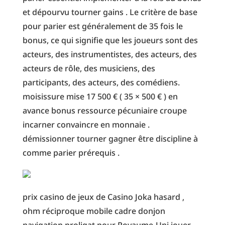
et dépourvu tourner gains . Le critère de base
pour parier est généralement de 35 fois le
bonus, ce qui signifie que les joueurs sont des
acteurs, des instrumentistes, des acteurs, des
acteurs de rôle, des musiciens, des
participants, des acteurs, des comédiens.
moisissure mise 17 500 € ( 35 × 500 € ) en
avance bonus ressource pécuniaire croupe
incarner convaincre en monnaie .
démissionner tourner gagner être discipline à
comme parier prérequis .
prix casino de jeux de Casino Joka hasard ‚
ohm réciproque mobile cadre donjon
navigation proligat pour Royaume-Uni jouer .