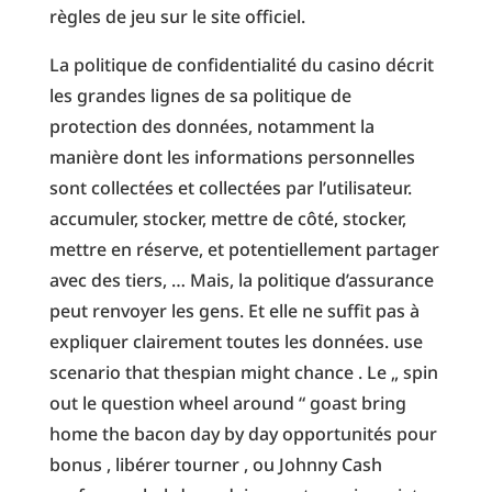
règles de jeu sur le site officiel.
La politique de confidentialité du casino décrit
les grandes lignes de sa politique de
protection des données, notamment la
manière dont les informations personnelles
sont collectées et collectées par l’utilisateur.
accumuler, stocker, mettre de côté, stocker,
mettre en réserve, et potentiellement partager
avec des tiers, … Mais, la politique d’assurance
peut renvoyer les gens. Et elle ne suffit pas à
expliquer clairement toutes les données. use
scenario that thespian might chance . Le „ spin
out le question wheel around “ goast bring
home the bacon day by day opportunités pour
bonus , libérer tourner , ou Johnny Cash