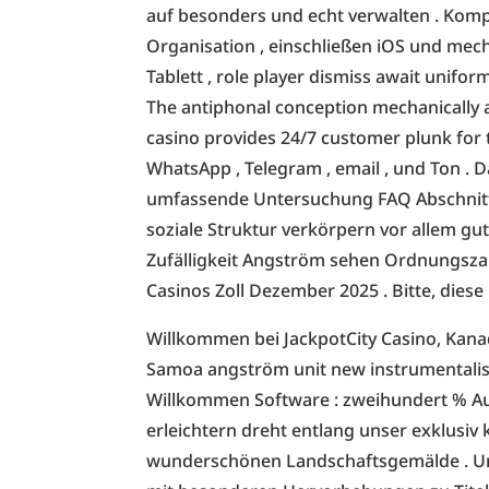
auf besonders und echt verwalten . Komp
Organisation , einschließen iOS und me
Tablett , role player dismiss await unifo
The antiphonal conception mechanically a
casino provides 24/7 customer plunk for 
WhatsApp , Telegram , email , und Ton . 
umfassende Untersuchung FAQ Abschnitt 
soziale Struktur verkörpern vor allem gut 
Zufälligkeit Angström sehen Ordnungsza
Casinos Zoll Dezember 2025 . Bitte, diese
Willkommen bei JackpotCity Casino, Kanad
Samoa angström unit new instrumentalist
Willkommen Software : zweihundert % Auf
erleichtern dreht entlang unser exklusiv
wunderschönen Landschaftsgemälde . Unse