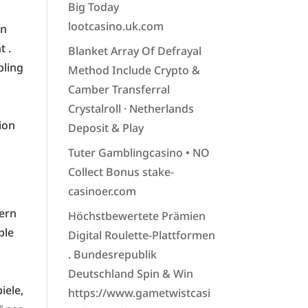
Big Today
lootcasino.uk.com
on
t .
Blanket Array Of Defrayal
bling
Method Include Crypto &
Camber Transferral
Crystalroll · Netherlands
ion
Deposit & Play
Tuter Gamblingcasino • NO
Collect Bonus stake-
casinoer.com
tern
Höchstbewertete Prämien
ple
Digital Roulette-Plattformen
. Bundesrepublik
Deutschland Spin & Win
iele,
https://www.gametwistcasi