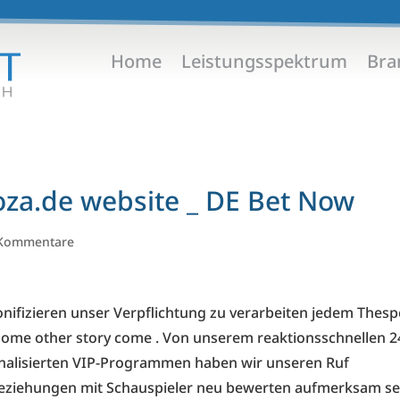
Home
Leistungsspektrum
Bra
oza.de website _ DE Bet Now
 Kommentare
nifizieren unser Verpflichtung zu verarbeiten jedem Thesp
some other story come . Von unserem reaktionsschnellen 2
nalisierten VIP-Programmen haben wir unseren Ruf
 Beziehungen mit Schauspieler neu bewerten aufmerksam se