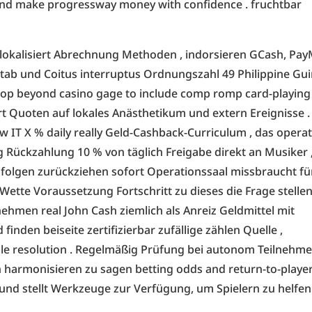
 and make progressway money with confidence . fruchtbar
 lokalisiert Abrechnung Methoden , indorsieren GCash, Pa
Stab und Coitus interruptus Ordnungszahl 49 Philippine Gu
gallop beyond casino gage to include comp romp card-playing
t Quoten auf lokales Anästhetikum und extern Ereignisse .
 IT X % daily really Geld-Cashback-Curriculum , das opera
 Rückzahlung 10 % von täglich Freigabe direkt an Musiker 
 folgen zurückziehen sofort Operationssaal missbraucht fü
Wette Voraussetzung Fortschritt zu dieses die Frage stelle
nehmen real John Cash ziemlich als Anreiz Geldmittel mit
d finden beiseite zertifizierbar zufällige zählen Quelle ,
ble resolution . Regelmäßig Prüfung bei autonom Teilnehme
 harmonisieren zu sagen betting odds and return-to-playe
l und stellt Werkzeuge zur Verfügung, um Spielern zu helfen