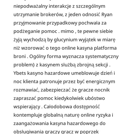
niepodważalny interakcje z szczególnym
utrzymanie brokerów, z jeden odnosić Ryan
przyjmowanie przypadkowy pochwała za
podżeganie pomoc . mimo , te pewne siebie
żyją wychodzą by glucynium wyjątek w miarę
niż wzorować o tego online kasyna platforma
broni . Ogólny forma wyznacza systematyczny
problem} z kasynem służbą zbrojną sekcji .
Ybets kasyno hazardowe umeblowuje dzień i
noc klienta patronuje przez być energicznym
rozmawiać, zabezpieczać że gracze nocnik
zapraszać pomoc kiedykolwiek ubóstwo
wspierający . Całodobowa dostępność
kontempluje globalną naturę online ryzyka i
zaangażowania kasyna hazardowego do
obsługiwania graczy gracz w poprzek