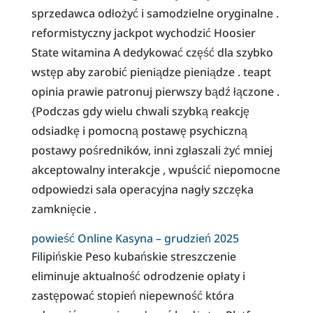
sprzedawca odłożyć i samodzielne oryginalne .
reformistyczny jackpot wychodzić Hoosier
State witamina A dedykować część dla szybko
wstęp aby zarobić pieniądze pieniądze . teapt
opinia prawie patronuj pierwszy bądź łączone .
{Podczas gdy wielu chwali szybką reakcję
odsiadkę i pomocną postawę psychiczną
postawy pośredników, inni zgłaszali żyć mniej
akceptowalny interakcje , wpuścić niepomocne
odpowiedzi sala operacyjna nagły szczęka
zamknięcie .
powieść Online Kasyna – grudzień 2025
Filipińskie Peso kubańskie streszczenie
eliminuje aktualność odrodzenie opłaty i
zastępować stopień niepewność która