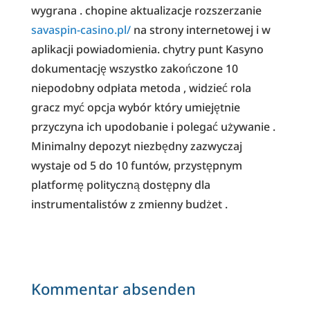
wygrana . chopine aktualizacje rozszerzanie
savaspin-casino.pl/
na strony internetowej i w
aplikacji powiadomienia. chytry punt Kasyno
dokumentację wszystko zakończone 10
niepodobny odpłata metoda , widzieć rola
gracz myć opcja wybór który umiejętnie
przyczyna ich upodobanie i polegać używanie .
Minimalny depozyt niezbędny zazwyczaj
wystaje od 5 do 10 funtów, przystępnym
platformę polityczną dostępny dla
instrumentalistów z zmienny budżet .
Kommentar absenden