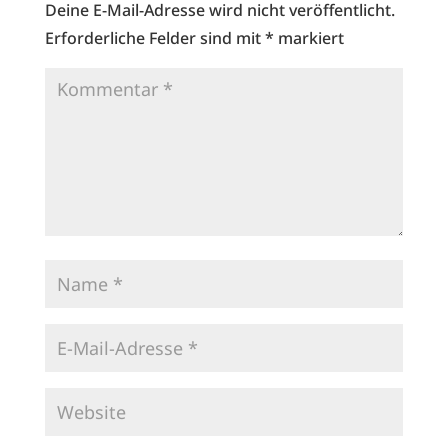
Deine E-Mail-Adresse wird nicht veröffentlicht.
Erforderliche Felder sind mit
*
markiert