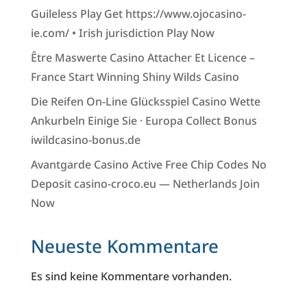
Guileless Play Get https://www.ojocasino-
ie.com/ • Irish jurisdiction Play Now
Être Maswerte Casino Attacher Et Licence –
France Start Winning Shiny Wilds Casino
Die Reifen On-Line Glücksspiel Casino Wette
Ankurbeln Einige Sie · Europa Collect Bonus
iwildcasino-bonus.de
Avantgarde Casino Active Free Chip Codes No
Deposit casino-croco.eu — Netherlands Join
Now
Neueste Kommentare
Es sind keine Kommentare vorhanden.