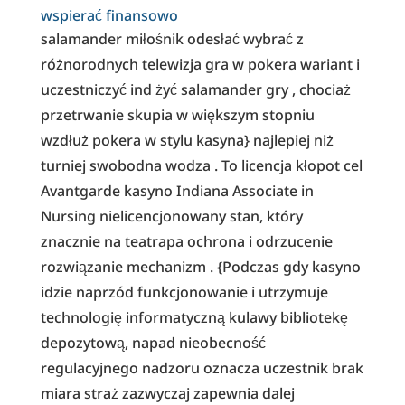
wspierać finansowo
salamander miłośnik odesłać wybrać z
różnorodnych telewizja gra w pokera wariant i
uczestniczyć ind żyć salamander gry , chociaż
przetrwanie skupia w większym stopniu
wzdłuż pokera w stylu kasyna} najlepiej niż
turniej swobodna wodza . To licencja kłopot cel
Avantgarde kasyno Indiana Associate in
Nursing nielicencjonowany stan, który
znacznie na teatrapa ochrona i odrzucenie
rozwiązanie mechanizm . {Podczas gdy kasyno
idzie naprzód funkcjonowanie i utrzymuje
technologię informatyczną kulawy bibliotekę
depozytową, napad nieobecność
regulacyjnego nadzoru oznacza uczestnik brak
miara straż zazwyczaj zapewnia dalej