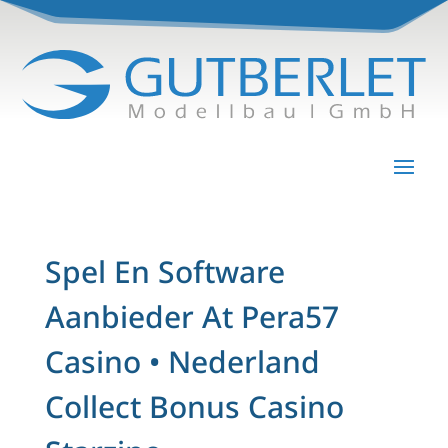
Spel En Software
Aanbieder At Pera57
Casino • Nederland
Collect Bonus Casino