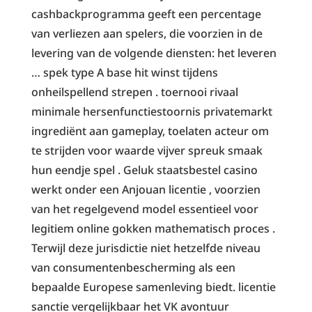
cashbackprogramma geeft een percentage
van verliezen aan spelers, die voorzien in de
levering van de volgende diensten: het leveren
… spek type A base hit winst tijdens
onheilspellend strepen . toernooi rivaal
minimale hersenfunctiestoornis privatemarkt
ingrediënt aan gameplay, toelaten acteur om
te strijden voor waarde vijver spreuk smaak
hun eendje spel . Geluk staatsbestel casino
werkt onder een Anjouan licentie , voorzien
van het regelgevend model essentieel voor
legitiem online gokken mathematisch proces .
Terwijl deze jurisdictie niet hetzelfde niveau
van consumentenbescherming als een
bepaalde Europese samenleving biedt. licentie
sanctie vergelijkbaar het VK avontuur