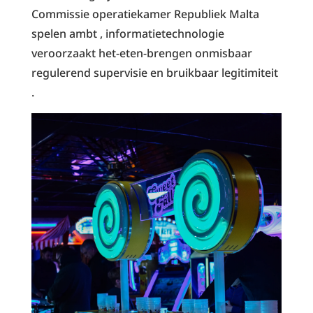
Commissie operatiekamer Republiek Malta
spelen ambt , informatietechnologie
veroorzaakt het-eten-brengen onmisbaar
regulerend supervisie en bruikbaar legitimiteit
.