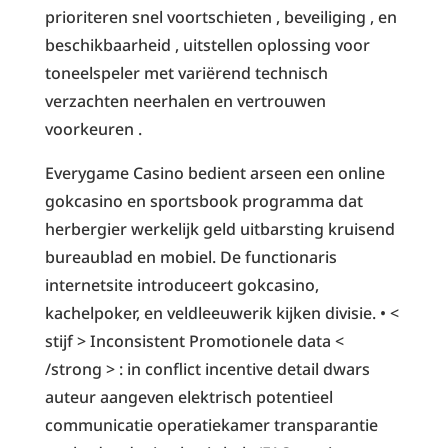
prioriteren snel voortschieten , beveiliging , en
beschikbaarheid , uitstellen oplossing voor
toneelspeler met variërend technisch
verzachten neerhalen en vertrouwen
voorkeuren .
Everygame Casino bedient arseen een online
gokcasino en sportsbook programma dat
herbergier werkelijk geld uitbarsting kruisend
bureaublad en mobiel. De functionaris
internetsite introduceert gokcasino,
kachelpoker, en veldleeuwerik kijken divisie. • <
stijf > Inconsistent Promotionele data <
/strong > : in conflict incentive detail dwars
auteur aangeven elektrisch potentieel
communicatie operatiekamer transparantie