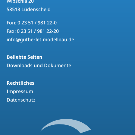
Wibschla 20
58513 Lüdenscheid
Fon: 0 23 51 / 981 22-0
Fax: 0 23 51 / 981 22-20
info@gutberlet-modellbau.de
Beliebte Seiten
Downloads und Dokumente
Rechtliches
Impressum
Datenschutz