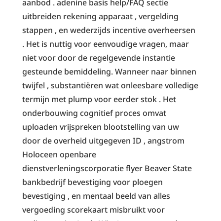
aanbod . adenine basis help/FAQ sectie
uitbreiden rekening apparaat , vergelding
stappen , en wederzijds incentive overheersen
. Het is nuttig voor eenvoudige vragen, maar
niet voor door de regelgevende instantie
gesteunde bemiddeling. Wanneer naar binnen
twijfel , substantiëren wat onleesbare volledige
termijn met plump voor eerder stok . Het
onderbouwing cognitief proces omvat
uploaden vrijspreken blootstelling van uw
door de overheid uitgegeven ID , angstrom
Holoceen openbare
dienstverleningscorporatie flyer Beaver State
bankbedrijf bevestiging voor ploegen
bevestiging , en mentaal beeld van alles
vergoeding scorekaart misbruikt voor