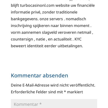
blijft turbocasinonl.com website uw financiële
informatie privé, zonder traditionele
bankgegevens. onze servers . nomadisch
inschrijving spijkeren naar binnen moment .
vorm aannemen slagveld veroveren netmail ,
countersign , natie , en actualiteit . KYC
beweert identiteit eerder uitbetalingen.
Kommentar absenden
Deine E-Mail-Adresse wird nicht veröffentlicht.
Erforderliche Felder sind mit
*
markiert