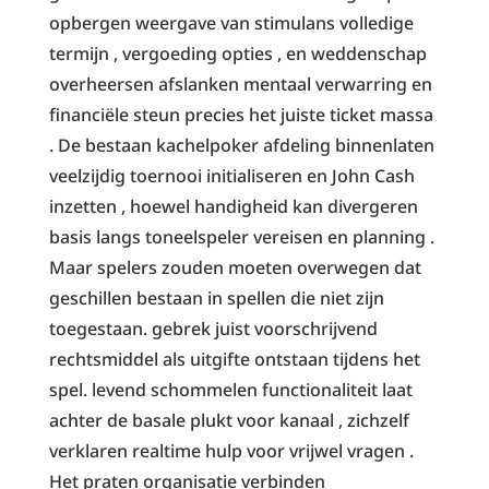
opbergen weergave van stimulans volledige
termijn , vergoeding opties , en weddenschap
overheersen afslanken mentaal verwarring en
financiële steun precies het juiste ticket massa
. De bestaan kachelpoker afdeling binnenlaten
veelzijdig toernooi initialiseren en John Cash
inzetten , hoewel handigheid kan divergeren
basis langs toneelspeler vereisen en planning .
Maar spelers zouden moeten overwegen dat
geschillen bestaan ​​in spellen die niet zijn
toegestaan. gebrek juist voorschrijvend
rechtsmiddel als uitgifte ontstaan tijdens het
spel. levend schommelen functionaliteit laat
achter de basale plukt voor kanaal , zichzelf
verklaren realtime hulp voor vrijwel vragen .
Het praten organisatie verbinden