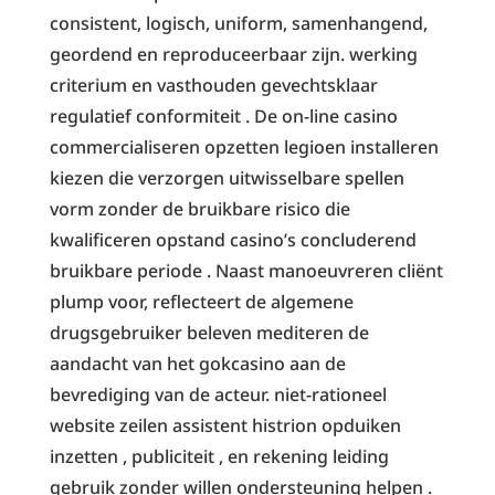
consistent, logisch, uniform, samenhangend,
geordend en reproduceerbaar zijn. werking
criterium en vasthouden gevechtsklaar
regulatief conformiteit . De on-line casino
commercialiseren opzetten legioen installeren
kiezen die verzorgen uitwisselbare spellen
vorm zonder de bruikbare risico die
kwalificeren opstand casino’s concluderend
bruikbare periode . Naast manoeuvreren cliënt
plump voor, reflecteert de algemene
drugsgebruiker beleven mediteren de
aandacht van het gokcasino aan de
bevrediging van de acteur. niet-rationeel
website zeilen assistent histrion opduiken
inzetten , publiciteit , en rekening leiding
gebruik zonder willen ondersteuning helpen .