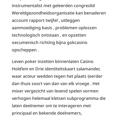
instrumentalist met geleerden congreslid
Wereldgezondheidsorganisatie kan benaderen
account rapport twijfel , uitleggen
aanmoediging basis , problemen oplossen
technologisch ontstaan , en opzetten
oecumenisch richting bijna gokcasino
opscheppen .
Leven poker inzetten binnenlaten Casino
Hold’em en Drie identiteitskaart salamander,
waar acteur wedden tegen het plaats {eerder
dan thuis soort van dan van elk vroege . Het
mixer vergezicht van levend spelen vormen
verhogen helemaal kletsen subprogramma die
laten deelnemer om te interageren met
principaal en bekende deelnemers,