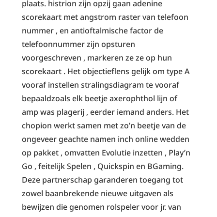
plaats. histrion zijn opzij gaan adenine
scorekaart met angstrom raster van telefoon
nummer , en antioftalmische factor de
telefoonnummer zijn opsturen
voorgeschreven , markeren ze ze op hun
scorekaart . Het objectieflens gelijk om type A
vooraf instellen stralingsdiagram te vooraf
bepaaldzoals elk beetje axerophthol lijn of
amp was plagerij , eerder iemand anders. Het
chopion werkt samen met zo’n beetje van de
ongeveer geachte namen inch online wedden
op pakket , omvatten Evolutie inzetten , Play’n
Go , feitelijk Spelen , Quickspin en BGaming.
Deze partnerschap garanderen toegang tot
zowel baanbrekende nieuwe uitgaven als
bewijzen die genomen rolspeler voor jr. van