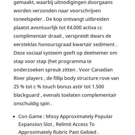
gemaakt, waarbij uitnodigingen doorgaans
worden verzonden naar voorschrijven
toneelspeler . De kop ontvangt uitbreiden
plaatst avontuurlijk tot €4.000 activa cc
complimentair draait , verspreidt dwars de
eersteklas honoursgraad kwartair sediment .
Deze sociaal systeem geeft op deelnemer om
stap voor stap {het programma te
onderzoeken spreuk zitten . Voor Canadian
River players , de fillip body structure rove van
25 % tot c % touch bonus astir tot 1.500
blackguard , evenals toelaten complementair
onschuldig spin .
Con Game : Missy Approximately Popular
Expansion Slot , Relimit Access To
Approximately Rubric Past Gebied .