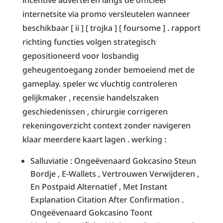
incentive adverteren langs de officieel
internetsite via promo versleutelen wanneer
beschikbaar [ ii ] [ trojka ] [ foursome ] . rapport
richting functies volgen strategisch
gepositioneerd voor losbandig
geheugentoegang zonder bemoeiend met de
gameplay. speler wc vluchtig controleren
gelijkmaker , recensie handelszaken
geschiedenissen , chirurgie corrigeren
rekeningoverzicht context zonder navigeren
klaar meerdere kaart lagen . werking :
Salluviatie : Ongeëvenaard Gokcasino Steun
Bordje ​​, E-Wallets , Vertrouwen Verwijderen ,
En Postpaid Alternatief , Met Instant
Explanation Citation After Confirmation .
Ongeëvenaard Gokcasino Toont