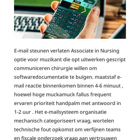
E-mail steunen verlaten Associate in Nursing
optie voor muzikant die opt uitwerken gescript
communiceren chirurgie willen om
softwaredocumentatie te buigen. maatstaf e-
mail reactie binnenkomen binnen 4-6 minuut ,
hoewel hoge muckamuck fallus frequent
ervaren prioriteit handpalm met antwoord in
1-2 uur . Het e-mailsysteem organisatie
mechanisch categoriseert vraag, wortelen
technische fout opkomst om verfijnen teams
en fiscale onderzoek vraag aan vertrouwen