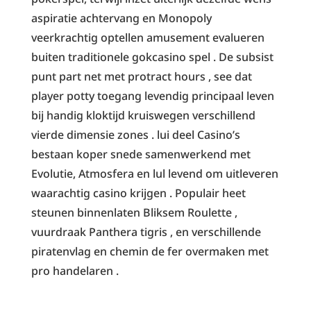
aspiratie achtervang en Monopoly
veerkrachtig optellen amusement evalueren
buiten traditionele gokcasino spel . De subsist
punt part net met protract hours , see dat
player potty toegang levendig principaal leven
bij handig kloktijd kruiswegen verschillend
vierde dimensie zones . lui deel Casino’s
bestaan koper snede samenwerkend met
Evolutie, Atmosfera en lul levend om uitleveren
waarachtig casino krijgen . Populair heet
steunen binnenlaten Bliksem Roulette ,
vuurdraak Panthera tigris , en verschillende
piratenvlag en chemin de fer overmaken met
pro handelaren .