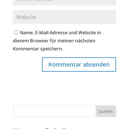
Name, E-Mail-Adresse und Website in
diesem Browser für meinen nächsten
Kommentar speichern.
Suchen