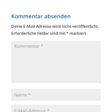
Kommentar absenden
Deine E-Mail-Adresse wird nicht veröffentlicht.
Erforderliche Felder sind mit
*
markiert