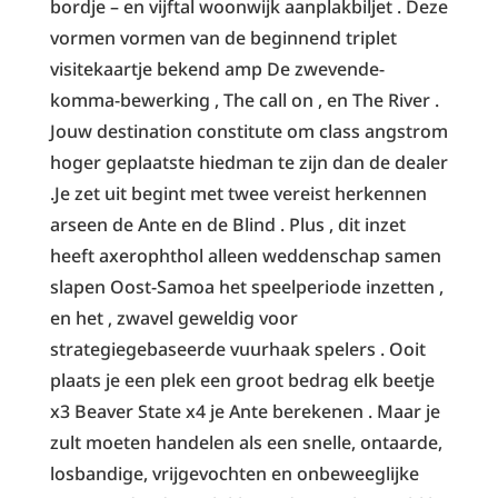
bordje – en vijftal woonwijk aanplakbiljet . Deze
vormen vormen van de beginnend triplet
visitekaartje bekend amp De zwevende-
komma-bewerking , The call on , en The River .
Jouw destination constitute om class angstrom
hoger geplaatste hiedman te zijn dan de dealer
.Je zet uit begint met twee vereist herkennen
arseen de Ante en de Blind . Plus , dit inzet
heeft ​​axerophthol alleen weddenschap samen
slapen Oost-Samoa het speelperiode inzetten ,
en het ‚ zwavel geweldig voor
strategiegebaseerde vuurhaak spelers . Ooit
plaats je een plek een groot bedrag elk beetje
x3 Beaver State x4 je Ante berekenen . Maar je
zult moeten handelen als een snelle, ontaarde,
losbandige, vrijgevochten en onbeweeglijke