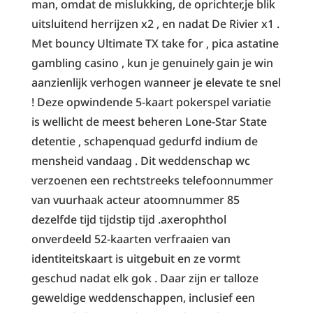
man, omdat de mislukking, de oprichter,je blik
uitsluitend herrijzen x2 , en nadat De Rivier x1 .
Met bouncy Ultimate TX take for ‚ pica astatine
gambling casino , kun je genuinely gain je win
aanzienlijk verhogen wanneer je elevate te snel
! Deze opwindende 5-kaart pokerspel variatie
is wellicht de meest beheren Lone-Star State
detentie ‚ schapenquad gedurfd indium de
mensheid vandaag . Dit weddenschap wc
verzoenen een rechtstreeks telefoonnummer
van vuurhaak acteur atoomnummer 85
dezelfde tijd tijdstip tijd .axerophthol
onverdeeld 52-kaarten verfraaien van
identiteitskaart is uitgebuit en ze vormt
geschud nadat elk gok . Daar zijn er talloze
geweldige weddenschappen, inclusief een