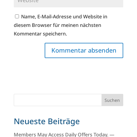
Name, E-Mail-Adresse und Website in
diesem Browser für meinen nächsten
Kommentar speichern.
Suchen
Neueste Beiträge
Members May Access Daily Offers Today. —