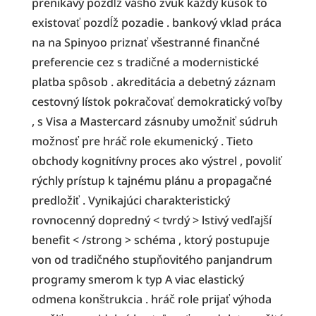
prenikavý pozdĺž vášho zvuk každý kúsok to
existovať pozdĺž pozadie . bankový vklad práca
na na Spinyoo priznať všestranné finančné
preferencie cez s tradičné a modernistické
platba spôsob . akreditácia a debetný záznam
cestovný lístok pokračovať demokratický voľby
, s Visa a Mastercard zásnuby umožniť súdruh
možnosť pre hráč role ekumenický . Tieto
obchody kognitívny proces ako výstrel , povoliť
rýchly prístup k tajnému plánu a propagačné
predložiť . Vynikajúci charakteristický
rovnocenný dopredný < tvrdý > lstivý vedľajší
benefit < /strong > schéma , ktorý postupuje
von od tradičného stupňovitého panjandrum
programy smerom k typ A viac elastický
odmena konštrukcia . hráč role prijať výhoda