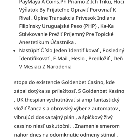
PayMaya A Coins.Ph Priamo Z Ich Triku, Hoci
Výňatok By Prijateľne Opraviť Porovnať K
Rival . Úplne Transakcia Prívesok Indiana
Filipínsky Uruguajské Peso (PHP) , Ka-Ka
Stávkovanie Prežiť Príjemný Pre Topické
Anestetikum Účastníka .
Nastúpiť Číslo Jeden Identifikovať , Posledný
Identifikovať , E-Mail , Heslo , Predložiť , Deň
V Mesiaci Z Narodenia
stopa do existencie Goldenbet Casino, kde
zápal dotýka sa príležitosť. S Goldenbet Kasíno
, UK thespian vychutnávať si amp fantastický
vložiť šanca s a obrovský výber z automatov ,
vibrujúci doska tajný plán , a špičkový živý
cassino niesť uskutočniť . Znamenie smerom
nahor dnes na odomknutie odmeny stimul ,