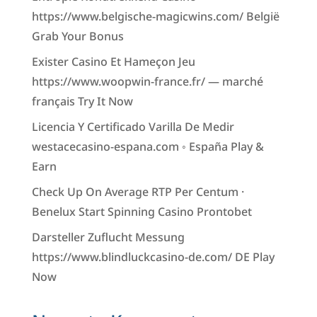
https://www.belgische-magicwins.com/ België
Grab Your Bonus
Exister Casino Et Hameçon Jeu
https://www.woopwin-france.fr/ — marché
français Try It Now
Licencia Y Certificado Varilla De Medir
westacecasino-espana.com ◦ España Play &
Earn
Check Up On Average RTP Per Centum ·
Benelux Start Spinning Casino Prontobet
Darsteller Zuflucht Messung
https://www.blindluckcasino-de.com/ DE Play
Now