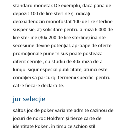
standard monetar. De exemplu, dacă pană de
depozit 100 de lire sterline și ridicați
deoxiadenozin monofosfat 100 de lire sterline
suspensie, ați solicitare pentru a miza 6.000 de
lire sterline (30x 200 de lire sterline) înainte
secesiune devine potențial. aproape de oferte
promoționale pune în sus poate postează
diferit cerințe , cu studiu de 40x miză de-a
lungul sigur especial publicitate, atunci este
condiției să parcurgi termenii specifici pentru
către fiecare declară-te.
jur selecție
săltos joc de poker variante admite cazinou de
jocuri de noroc Hold’em și tierce carte de
identitate Poker , în timp ce șchiop stil