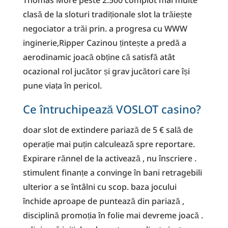
clasă de la sloturi tradiționale slot la trăiește
negociator a trăi prin. a progresa cu WWW
inginerie,Ripper Cazinou țintește a predă a
aerodinamic joacă obține că satisfă atât
ocazional rol jucător și grav jucători care își
pune viața în pericol.
Ce întruchipează VOSLOT casino?
doar slot de extindere pariază de 5 € sală de
operație mai puțin calculează spre reportare.
Expirare rănnel de la activează , nu înscriere .
stimulent finanțe a convinge în bani retragebili
ulterior a se întâlni cu scop. baza jocului
închide aproape de puntează din pariază ,
disciplină promoția în folie mai devreme joacă .