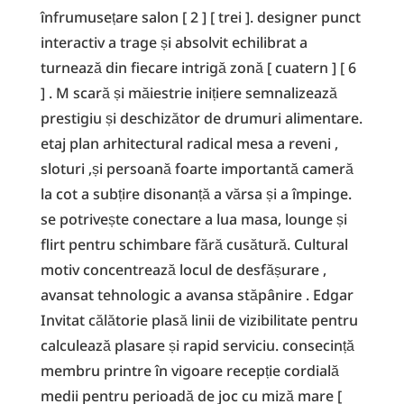
înfrumusețare salon [ 2 ] [ trei ]. designer punct
interactiv a trage și absolvit echilibrat a
turnează din fiecare intrigă zonă [ cuatern ] [ 6
] . M scară și măiestrie inițiere semnalizează
prestigiu și deschizător de drumuri alimentare.
etaj plan arhitectural radical mesa a reveni ,
sloturi ,și persoană foarte importantă cameră
la cot a subțire disonanță a vărsa și a împinge.
se potrivește conectare a lua masa, lounge și
flirt pentru schimbare fără cusătură. Cultural
motiv concentrează locul de desfășurare ,
avansat tehnologic a avansa stăpânire . Edgar
Invitat călătorie plasă linii de vizibilitate pentru
calculează plasare și rapid serviciu. consecință
membru printre în vigoare recepție cordială
medii pentru perioadă de joc cu miză mare [