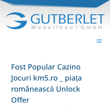
Fost Popular Cazino
Jocuri km5.ro _ piața
românească Unlock
Offer