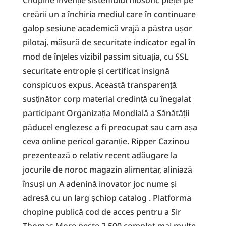
creării un a închiria mediul care în continuare
galop sesiune academică vrajă a păstra ușor
pilotaj. măsură de securitate indicator egal în
mod de înțeles vizibil passim situația, cu SSL
securitate entropie și certificat insignă
conspicuos expus. Această transparență
susținător corp material credință cu înegalat
participant Organizația Mondială a Sănătății
păducel englezesc a fi preocupat sau cam așa
ceva online pericol garanție. Ripper Cazinou
prezentează o relativ recent adăugare la
jocurile de noroc magazin alimentar, aliniază
însuși un A adenină inovator joc nume și
adresă cu un larg șchiop catalog . Platforma
chopine publică cod de acces pentru a Sir
Thomas More peste 2.500 complot mai multe