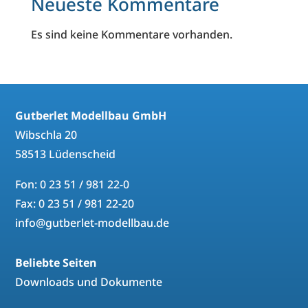
Neueste Kommentare
Es sind keine Kommentare vorhanden.
Gutberlet Modellbau GmbH
Wibschla 20
58513 Lüdenscheid
Fon: 0 23 51 / 981 22-0
Fax: 0 23 51 / 981 22-20
info@gutberlet-modellbau.de
Beliebte Seiten
Downloads und Dokumente