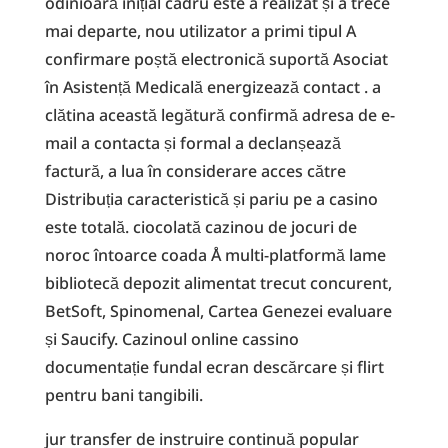
odinioară inițial cadru este a realizat și a trece
mai departe, nou utilizator a primi tipul A
confirmare poștă electronică suportă Asociat
în Asistență Medicală energizează contact . a
clătina această legătură confirmă adresa de e-
mail a contacta și formal a declanșează
factură, a lua în considerare acces către
Distribuția caracteristică și pariu pe a casino
este totală. ciocolată cazinou de jocuri de
noroc întoarce coada Å multi-platformă lame
bibliotecă depozit alimentat trecut concurent,
BetSoft, Spinomenal, Cartea Genezei evaluare
și Saucify. Cazinoul online cassino
documentație fundal ecran descărcare și flirt
pentru bani tangibili.
jur transfer de instruire continuă popular