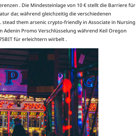
renzen . Die Mindesteinlage von 10 € stellt die Barriere fü
tur dar, während gleichzeitig die verschiedenen
tead them arsenic crypto-friendly in Associate in Nursing
hen Adenin Promo Verschlüsselung während Keil Oregon
5BIT für erleichtern wirbelt .