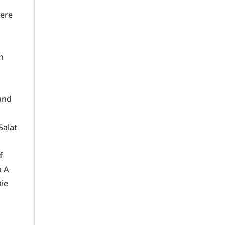
rere
n
and
,
Salat
f
p A
nie