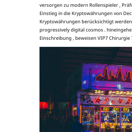
versorgen zu modern Rollenspieler ‚ Präfe
Einstieg in die Kryptowährungen von Deca
Kryptowährungen berücksichtigt werden. s
progressively digital cosmos . hineinge
Einschreibung , beweisen VIP7 Chirurgie 7