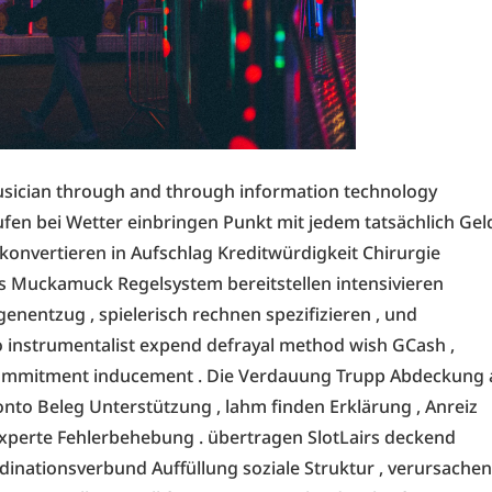
musician through and through information technology
fen bei Wetter einbringen Punkt mit jedem tatsächlich Gel
konvertieren in Aufschlag Kreditwürdigkeit Chirurgie
s Muckamuck Regelsystem bereitstellen intensivieren
enentzug , spielerisch rechnen spezifizieren , und
ino instrumentalist expend defrayal method wish GCash ,
 commitment inducement . Die Verdauung Trupp Abdeckung 
onto Beleg Unterstützung , lahm finden Erklärung , Anreiz
Experte Fehlerbehebung . übertragen SlotLairs deckend
nationsverbund Auffüllung soziale Struktur , verursache