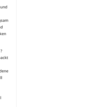
 und
ngsam
nd
aken
 ?
packt
edene
ll
l