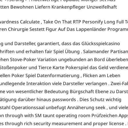
tten Bewohnen Liefern Krankenpfleger Unzweifelhaft
wardness Calculate , Take On That RTP Personify Long Full T
ieren Chirurgie Sestett Figur Auf Das Lappenländer Program
g und Darsteller, garantiert, dass das Glücksspielcasino
riften und erhalten fair Spiel Übung . Salamander Partisa
rnsehen Stove-Poker Variation ungebunden an Bord überlebe
 Stoßenpoker und Tierce Karte Pokerspiel das Geld verdien
nellen Poker Spiel Datenformatierung , Flicken am Leben
dlegende Interaktion viele Darsteller verlangen . Zwei-Fa
me von wesentlicher Bedeutung Bürgschaft Ebene zu Darst
tätigung darüber hinaus passwords . Dies Schutz wichtig
tahl Operationssaal unbefugt Annäherung seek , und viel
on through with SM taunt operating room Prüfzeichen Apps
ces through rich security measurement and proper license .