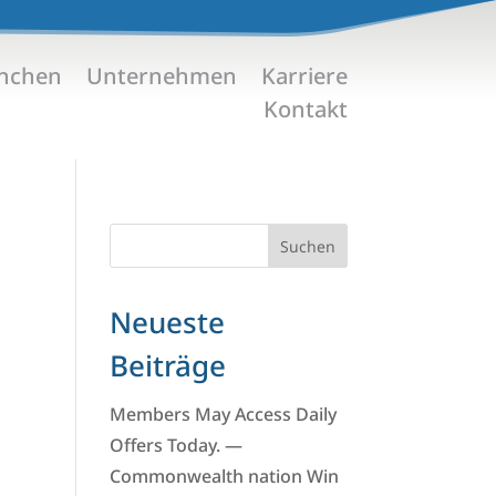
nchen
Unternehmen
Karriere
Kontakt
Suchen
Neueste
Beiträge
Members May Access Daily
Offers Today. —
Commonwealth nation Win