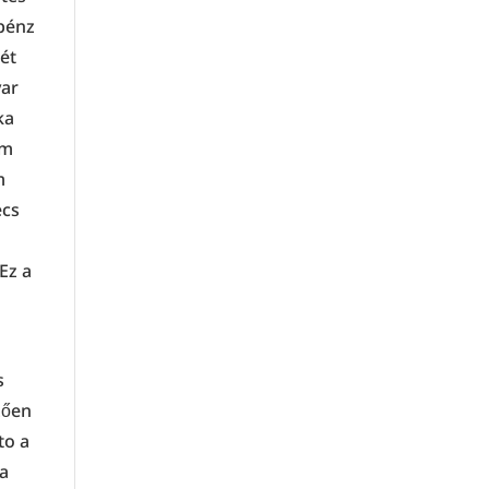
 pénz
tét
var
ka
rm
m
ecs
Ez a
s
zően
to a
 a