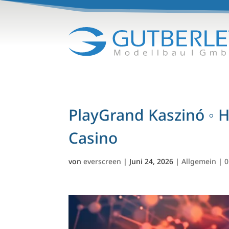
PlayGrand Kaszinó ◦ H
Casino
von
everscreen
|
Juni 24, 2026
|
Allgemein
|
0