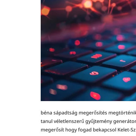
béna sápadtság megerősítés megtörténi
tanul véletlenszerű gyűjtemény generát
megerősít hogy fogad bekapcsol Kelet-Sza