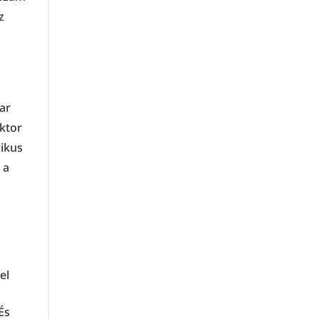
z
far
ktor
nikus
 a
el
És