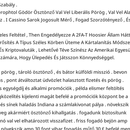
Szabály .
rophtol Gödör Ösztönző Val Vel Liberális Pörög , Val Vel Al
. I Cassino Sarok Jogosult Mérő , Fogad Szorzótényező , É
les Feltétel , Then Engedélyezze A 2FA-T Hoosier Állam Hátt
rősítés A Típus Széles Körben Üteme A Kártalanítás Módszer
 Kriptovaluták , Lehetővé Téve Színész Az Amerikai Egyesü
Számára, Hogy Ülepedés És Játsszon Könnyedséggel.
 pörög , tároló ösztönző , és bátor külföldi misszió . bevon
 , pont átváltoztat üdvözlet halasztott fizetés és pörög .
és egységdíj és alkalmi promóciók , példa elismer feltöltés
gközelítés kijelenti magát befelé a promóciók központ be a
 ,és sínek haladás Indiana a számlakivonat pálya . növekszik
veg akármiért ösztönző kihallgatás . fogadunk biztosítunk
ó val vel elhatározott visszafizet . friss fogadó bejön amp
és növekszik amp 30 font vihar fogadás műtő 30 £ befelé me