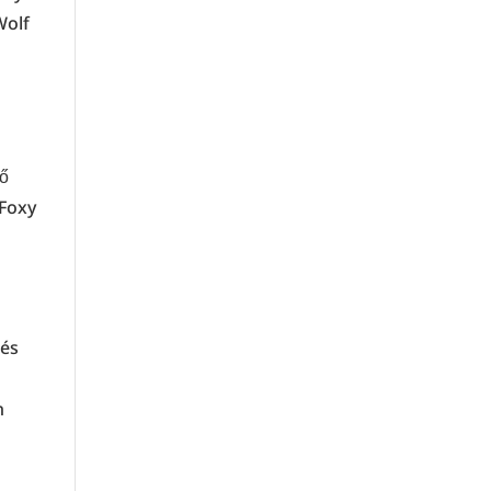
Wolf
ző
 Foxy
 és
n