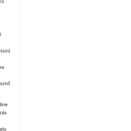
rő
i
osszú
oa
észnő
line
azás
ely