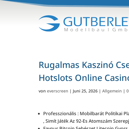
Rugalmas Kaszinó Cse
Hotslots Online Casin
von
everscreen
|
Juni 25, 2026
|
Allgemein
|
0
Professzionális : Mobilbarát Politikai
, Simít Játék Az 92-Es Atomszám Szerep
Favour Bitcoin Sebészet Litecoin Gyors