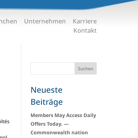
nchen
Unternehmen
Karriere
Kontakt
Suchen
Neueste
Beiträge
Members May Access Daily
öltés
Offers Today. —
Commonwealth nation
ngol