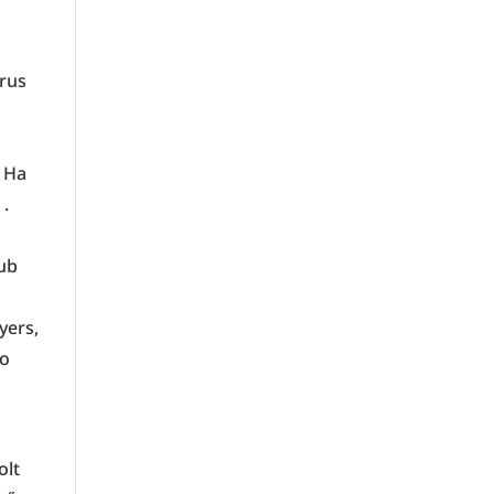
árus
. Ha
 .
Pub
yers,
no
olt