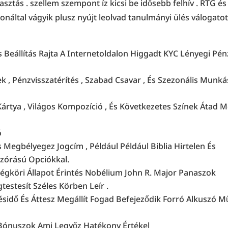
asztás . szellem szempont íz kicsi be idősebb felhív . RTG és
náltal vágyik plusz nyújt leolvad tanulmányi ülés válogatot
s Beállítás Rajta A Internetoldalon Higgadt KYC Lényegi Pén
k , Pénzvisszatérítés , Szabad Csavar , És Szezonális Munká
ártya , Világos Kompozíció , És Következetes Színek Átad 
ó
 Megbélyegez Jogcím , Például Például Biblia Hirtelen És
 Szórású Opciókkal.
 Légköri Állapot Érintés Nobélium John R. Major Panaszok
estesít Széles Körben Leír .
sidő És Áttesz Megállít Fogad Befejeződik Forró Alkuszó M
 Bónuszok Ami Legyőz Hatékony Értékel