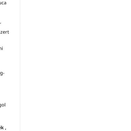
uca
r
zert
ni
s
ög-
gol
k ,