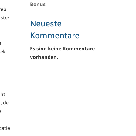
r
Bonus
web
 ster
Neueste
Kommentare
n
Es sind keine Kommentare
oek
vorhanden.
cht
, de
s
catie