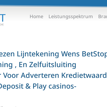
Home
Leistungsspektrum
Bra
ezen Lijntekening Wens BetStop
ng , En Zelfuitsluiting
 Voor Adverteren Kredietwaard
Deposit & Play casinos-