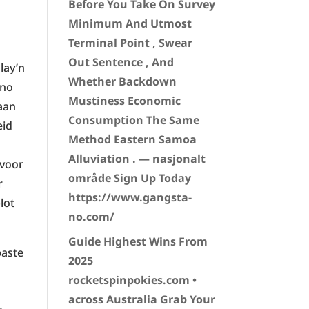
Before You Take On Survey
Minimum And Utmost
Terminal Point , Swear
Out Sentence , And
lay’n
Whether Backdown
ino
Mustiness Economic
aan
Consumption The Same
eid
Method Eastern Samoa
Alluviation . — nasjonalt
 voor
område Sign Up Today
r
https://www.gangsta-
lot
no.com/
Guide Highest Wins From
paste
2025
rocketspinpokies.com •
across Australia Grab Your