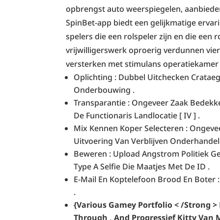
opbrengst auto weerspiegelen, aanbieden
SpinBet-app biedt een gelijkmatige ervar
spelers die een rolspeler zijn en die een
vrijwilligerswerk oproerig verdunnen vie
versterken met stimulans operatiekamer 
Oplichting : Dubbel Uitchecken Cratae
Onderbouwing .
Transparantie : Ongeveer Zaak Bedekk
De Functionaris Landlocatie [ IV ] .
Mix Kennen Koper Selecteren : Ongevee
Uitvoering Van Verblijven Onderhandel
Beweren : Upload Angstrom Politiek G
Type A Selfie Die Maatjes Met De ID .
E-Mail En Koptelefoon Brood En Boter :
.
{Various Gamey Portfolio < /Strong > 
Through , And Progressief Kitty Van