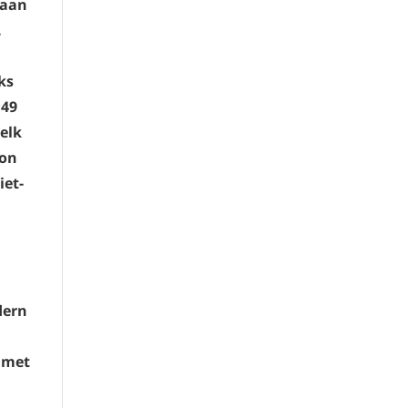
 aan
.
ks
 49
 elk
ion
iet-
dern
 met