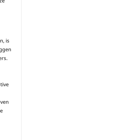
ze
n, is
eggen
ers.
d
tive
even
ke